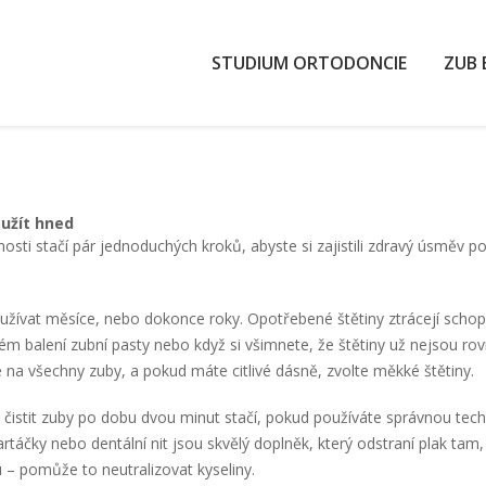
STUDIUM ORTODONCIE
ZUB 
oužít hned
osti stačí pár jednoduchých kroků, abyste si zajistili zdravý úsměv po 
užívat měsíce, nebo dokonce roky. Opotřebené štětiny ztrácejí schopn
aždém balení zubní pasty nebo když si všimnete, že štětiny už nejsou r
 na všechny zuby, a pokud máte citlivé dásně, zvolte měkké štětiny.
stit zuby po dobu dvou minut stačí, pokud používáte správnou technik
áčky nebo dentální nit jsou skvělý doplněk, který odstraní plak tam,
 – pomůže to neutralizovat kyseliny.