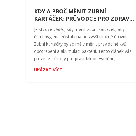
KDY A PROČ MĚNIT ZUBNÍ
KARTÁČEK: PRŮVODCE PRO ZDRAVÝ
ÚSMĚV
Je klíčové vědět, kdy měnit zubní kartáček, aby
ústní hygiena zůstala na nejvyšší možné úrovni.
Zubní kartáčky by se měly měnit pravidelně kvůli
opotřebení a akumulaci bakterií. Tento článek vás
provede důvody pro pravidelnou výměnu,
doporučuje optimální časový interval, a nabízí tipy,
UKÁZAT VÍCE
jak si vybrat nový kartáček. Zahrnujeme také
informace o dopadech zanedbání této zásady na
vaše orální zdraví.