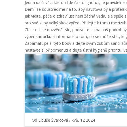
Jedna další věc, kterou lidé často ignorují, je pravidel
Demii se soustředíme na to, aby návštěva byla přátelsk
Jak vidíte, péče o zdraví úst není žádná věda, ale spíše
pro své zuby velký skok vpřed. Přidejte k tomu mezizubn
Chcete-li se dozvědět víc, podívejte se na náš podrobn
výběr kartáčku a informace o tom, co se může stát, kdy
Zapamatujte si tyto body a dejte svým zubům šanci zů
nastavte si připomenutí a dejte ústní hygieně prioritu. Va
Od
Libuše Švarcová
/ kvě, 12 2024