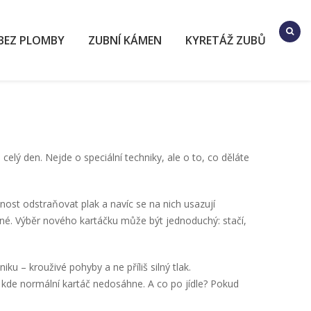
BEZ PLOMBY
ZUBNÍ KÁMEN
KYRETÁŽ ZUBŮ
celý den. Nejde o speciální techniky, ale o to, co děláte
ost odstraňovat plak a navíc se na nich usazují
ovné. Výběr nového kartáčku může být jednoduchý: stačí,
u – krouživé pohyby a ne příliš silný tlak.
 kde normální kartáč nedosáhne. A co po jídle? Pokud