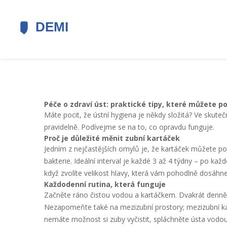
Péče o zdraví úst: praktické tipy, které můžete p
Máte pocit, že ústní hygiena je někdy složitá? Ve skutečn
pravidelně. Podívejme se na to, co opravdu funguje.
Proč je důležité měnit zubní kartáček
Jedním z nejčastějších omylů je, že kartáček můžete po
bakterie. Ideální interval je každé 3 až 4 týdny – po k
když zvolíte velikost hlavy, která vám pohodlně dosáhne
Každodenní rutina, která funguje
Začněte ráno čistou vodou a kartáčkem. Dvakrát denně či
Nezapomeňte také na mezizubní prostory; mezizubní kart
nemáte možnost si zuby vyčistit, spláchněte ústa vodou