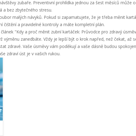
né návštěvy zubaře. Preventivní prohlídka jednou za šest měsíců může o
á a bez zbytečného stresu.
 soubor malých návyků. Pokud si zapamatujete, že je třeba měnit kartá
í čištění a pravidelné kontroly a máte kompletní plán.
ý článek "Kdy a proč měnit zubní kartáček: Průvodce pro zdravý úsměv
ž výměnu zanedbáte. Vždy je lepší být o krok napřed, než čekat, až s
stat zdravé. Vaše úsměvy vám poděkují a vaše dásně budou spokojen
še zdraví úst je v vašich rukou.