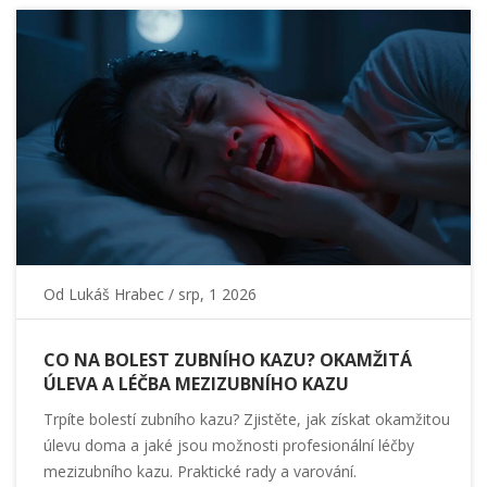
Od
Lukáš Hrabec
/ srp, 1 2026
CO NA BOLEST ZUBNÍHO KAZU? OKAMŽITÁ
ÚLEVA A LÉČBA MEZIZUBNÍHO KAZU
Trpíte bolestí zubního kazu? Zjistěte, jak získat okamžitou
úlevu doma a jaké jsou možnosti profesionální léčby
mezizubního kazu. Praktické rady a varování.