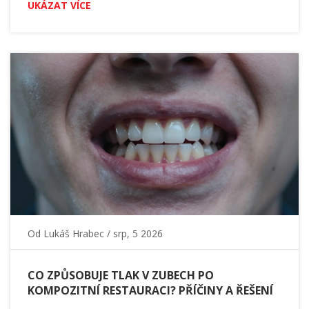
UKÁZAT VÍCE
Od
Lukáš Hrabec
/ srp, 5 2026
CO ZPŮSOBUJE TLAK V ZUBECH PO
KOMPOZITNÍ RESTAURACI? PŘÍČINY A ŘEŠENÍ