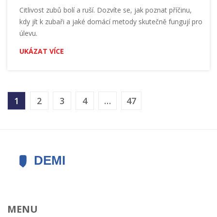
Citlivost zubů bolí a ruší. Dozvíte se, jak poznat příčinu,
kdy jít k zubaři a jaké domácí metody skutečně fungují pro
úlevu.
UKÁZAT VÍCE
1
2
3
4
…
47
MENU