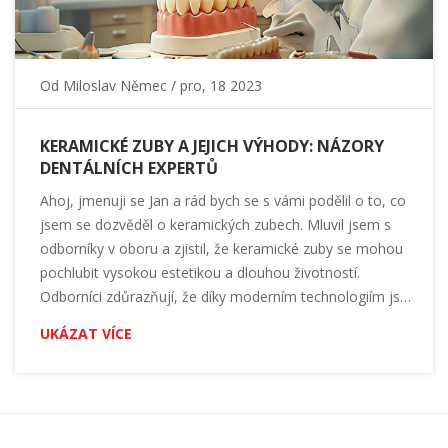
Od
Miloslav Němec
/ pro, 18 2023
KERAMICKÉ ZUBY A JEJICH VÝHODY: NÁZORY
DENTÁLNÍCH EXPERTŮ
Ahoj, jmenuji se Jan a rád bych se s vámi podělil o to, co
jsem se dozvěděl o keramických zubech. Mluvil jsem s
odborníky v oboru a zjistil, že keramické zuby se mohou
pochlubit vysokou estetikou a dlouhou životností.
Odborníci zdůrazňují, že díky moderním technologiím jsou
tyto zuby téměř nerozeznatelné od přirozených zubů.
UKÁZAT VÍCE
Navíc jsou velmi odolné vůči skvrnám a nezpůsobují
alergické reakce. Pokud uvažujete o zubní protetice,
keramické zuby by mohly být skvělou volbou.