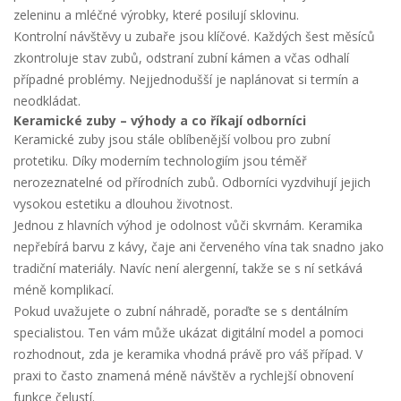
zeleninu a mléčné výrobky, které posilují sklovinu.
Kontrolní návštěvy u zubaře jsou klíčové. Každých šest měsíců
zkontroluje stav zubů, odstraní zubní kámen a včas odhalí
případné problémy. Nejjednodušší je naplánovat si termín a
neodkládat.
Keramické zuby – výhody a co říkají odborníci
Keramické zuby jsou stále oblíbenější volbou pro zubní
protetiku. Díky moderním technologiím jsou téměř
nerozeznatelné od přírodních zubů. Odborníci vyzdvihují jejich
vysokou estetiku a dlouhou životnost.
Jednou z hlavních výhod je odolnost vůči skvrnám. Keramika
nepřebírá barvu z kávy, čaje ani červeného vína tak snadno jako
tradiční materiály. Navíc není alergenní, takže se s ní setkává
méně komplikací.
Pokud uvažujete o zubní náhradě, poraďte se s dentálním
specialistou. Ten vám může ukázat digitální model a pomoci
rozhodnout, zda je keramika vhodná právě pro váš případ. V
praxi to často znamená méně návštěv a rychlejší obnovení
funkce čelustí.