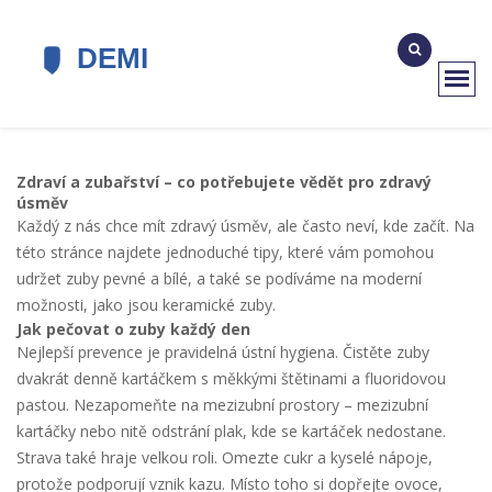
Zdraví a zubařství – co potřebujete vědět pro zdravý
úsměv
Každý z nás chce mít zdravý úsměv, ale často neví, kde začít. Na
této stránce najdete jednoduché tipy, které vám pomohou
udržet zuby pevné a bílé, a také se podíváme na moderní
možnosti, jako jsou keramické zuby.
Jak pečovat o zuby každý den
Nejlepší prevence je pravidelná ústní hygiena. Čistěte zuby
dvakrát denně kartáčkem s měkkými štětinami a fluoridovou
pastou. Nezapomeňte na mezizubní prostory – mezizubní
kartáčky nebo nitě odstrání plak, kde se kartáček nedostane.
Strava také hraje velkou roli. Omezte cukr a kyselé nápoje,
protože podporují vznik kazu. Místo toho si dopřejte ovoce,