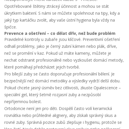
Opotřebované štětiny ztrácejí účinnost a mohou se stát
úkrytkem bakterií. S námi se můžete spolehnout na tipy, kdy a
jaký typ kartáčku zvolit, aby vaše ústní hygiena byla vždy na
špičce.
Prevence a ošetření – co dělat dřív, než bude problém
Pravidelné kontroly u zubaře jsou klíčové. Preventivní ošetření
odhalí problémy, jako je černý zubní kámen nebo plák, dříve,
než se promění v kaz. Pokud už máte kameny, můžete je
nechat odstranit profesionálně nebo vyzkoušet domácí metody,
které pomáhají předcházet jejich tvorbě.
Pro bílejší zuby se často doporučuje profesionální bělení. Je
bezpečnější než domácí metodiky a výsledky vydrží delší dobu.
Pokud chcete jasný úsměv bez citlivosti, zkuste Opalescence –
speciální gel, který šetrně rozjasní zuby a nezpůsobí
nepříjemnou bolest.
Ortodoncie není jen pro děti. Dospělí často volí keramická
rovnátka nebo průhledné alignery, aby získali správný skus a
rovné zuby. Správná pozice zubů zlepšuje i hygienu, protože se