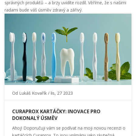
správných produktů – a brzy uvidíte rozdíl. Věříme, že s našimi
radami bude váš úsměv zdravý a zářivý.
Od
Lukáš Kovařík
/ lis, 27 2023
CURAPROX KARTÁČKY: INOVACE PRO
DOKONALÝ ÚSMĚV
Ahoj! Doporučuji vám se podívat na moji novou recenzi o
kartáčcích Curaprox. To jsou vnímány jako skutečná