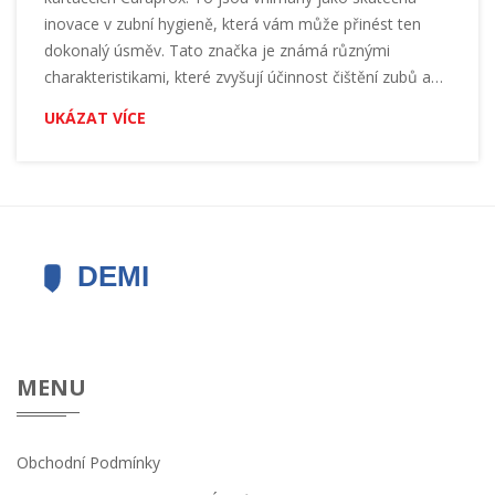
inovace v zubní hygieně, která vám může přinést ten
dokonalý úsměv. Tato značka je známá různými
charakteristikami, které zvyšují účinnost čištění zubů a
přispívají k lepší zubní péči. Takže pokud se snažíte o
UKÁZAT VÍCE
dokonalý úsměv, proč to nezkusit s Curaprox kartáčky?
Pojďme se na to podívat podrobněji.
MENU
Obchodní Podmínky