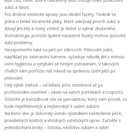
lépe čistí. Navíc dobře nastavený skus snižuje riziko poškození
zubů a dásní.
Pro drobné estetické úpravy jsou ideální fazety. Tenkrát se
jedná o tenké keramické pláty, které zakrývají povrch zubů a
dávají jim bílý a rovný vzhled. Je dobré si vybrat zkušeného
stomatologa, protože špatně nasazené fazety mohou způsobit
další problémy.
Nezapomeňte také na péči po zákrocích. Pískování zubů,
například po odstranění kamene, vyžaduje několik dní s mírnou
ústní hygienou a vyhýbání se tvrdým potravinám. V takových
chvílích vám pomůže náš návod na správnou ústní péči po
pískování.
Celý výběr metod – od bělení, přes ortodoncii až po
profesionální ošetření – závisí na vašich potřebách a rozpočtu.
Důležité je konzultovat vše se specialistou, který vám poradí, co
bude nejefektivnější a nejšetrnější k vašim zubům.
Na konci dne je dokonalý úsměv výsledkem každodenní péče,
pravidelných kontrol a vhodných estetických úprav. Začněte s
jednoduchými kroky – čistota, návštěvy zubaře a výběr