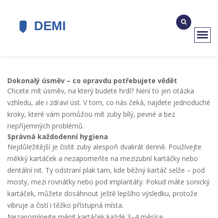
Dokonalý úsměv – co opravdu potřebujete vědět
Chcete mít úsměv, na který budete hrdí? Není to jen otázka
vzhledu, ale i zdraví úst. V tom, co nás čeká, najdete jednoduché
kroky, které vám pomůžou mít zuby bílý, pevné a bez
nepříjemných problémů.
Správná každodenní hygiena
Nejdůležitější je čistit zuby alespoň dvakrát denně. Používejte
měkký kartáček a nezapomeňte na mezizubní kartáčky nebo
dentální nit. Ty odstraní plak tam, kde běžný kartáč selže – pod
mosty, mezi rovnátky nebo pod implantáty. Pokud máte sonický
kartáček, můžete dosáhnout ještě lepšího výsledku, protože
vibruje a čistí i těžko přístupná místa.
Nezapomínejte měnit kartáček každé 3–4 měsíce.