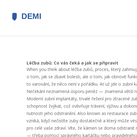
Léčba zubů: Co vás čeká a jak se připravit
When you think about
léčba zubů
,
proces, který zahrnu
o tom, jak se zbavit bolesti, ale o tom, jak obnovit fun
to varování, že něco není v pořádku. Ať už jde o zubní
Nečekání neznamená úsporu peněz — znamená větší nákl
Moderní
zubní implantáty
,
trvalé řešení pro ztracené zub
schopnost žvýkat, což ovlivňuje trávení, výživu a dokonce
nutnosti jeho odstranění
. Also known as
restaurace zu
vzniká, když nečistíte zuby dostatečně a který může vés
pro celé vaše zdraví
.
Víte, že kámen se doma odstranit n
— třeba pomocí správného kartáčku nebo pravidelného 