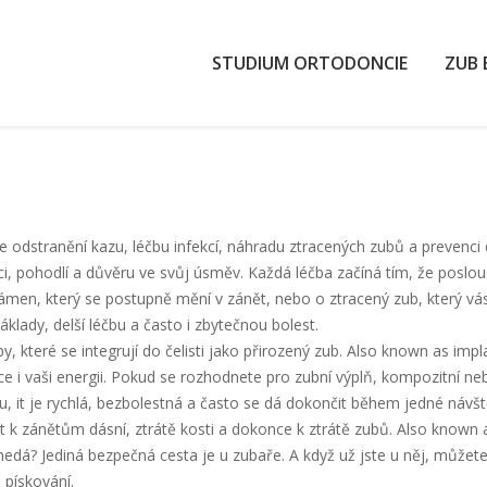
STUDIUM ORTODONCIE
ZUB 
je odstranění kazu, léčbu infekcí, náhradu ztracených zubů a prevenci
kci, pohodlí a důvěru ve svůj úsměv
.
Každá léčba začíná tím, že poslouc
 kámen, který se postupně mění v zánět, nebo o ztracený zub, který vá
ady, delší léčbu a často i zbytečnou bolest.
y, které se integrují do čelisti jako přirozený zub
. Also known as
impl
 i vaši energii
.
Pokud se rozhodnete pro
zubní výplň
,
kompozitní ne
bu
, it
je rychlá, bezbolestná a často se dá dokončit během jedné návš
t k zánětům dásní, ztrátě kosti a dokonce k ztrátě zubů
. Also known
edá? Jediná bezpečná cesta je u zubaře. A když už jste u něj, můžete
pískování.