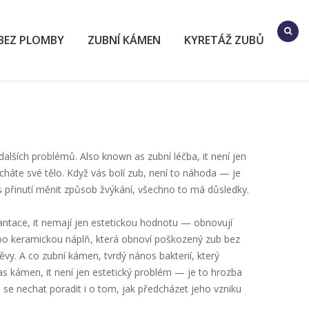
BEZ PLOMBY
ZUBNÍ KÁMEN
KYRETÁŽ ZUBŮ
 dalších problémů
. Also known as
zubní léčba
, it
není jen
háte své tělo. Když vás bolí zub, není to náhoda — je
s přinutí měnit způsob žvýkání, všechno to má důsledky.
antace
, it
nemají jen estetickou hodnotu — obnovují
bo keramickou náplň, která obnoví poškozený zub bez
těvy
.
A co
zubní kámen
,
tvrdý nános bakterií, který
 as
kámen
, it
není jen estetický problém — je to hrozba
 se nechat poradit i o tom, jak předcházet jeho vzniku