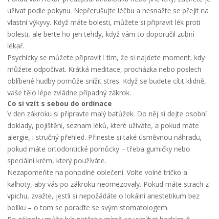
užívat podle pokynu. Nepřerušujte léčbu a nesnažte se přejít na
vlastní výkyvy. Když máte bolesti, můžete si připravit lék proti
bolesti, ale berte ho jen tehdy, když vám to doporučil zubní
lékař.
Psychicky se můžete připravit i tím, že si najdete moment, kdy
můžete odpočívat. Krátká meditace, procházka nebo poslech
oblíbené hudby pomůže snížit stres. Když se budete cítit klidně,
vaše tělo lépe zvládne případný zákrok.
Co si vzít s sebou do ordinace
V den zákroku si připravte malý batůžek. Do něj si dejte osobní
doklady, pojištění, seznam léků, které užíváte, a pokud máte
alergie, i stručný přehled. Přineste si také úsměvnou náhradu,
pokud máte ortodontické pomůcky – třeba gumičky nebo
speciální krém, který používáte.
Nezapomeňte na pohodlné oblečení. Volte volné tričko a
kalhoty, aby vás po zákroku neomezovaly. Pokud máte strach z
vpichu, zvažte, jestli si nepožádáte o lokální anestetikum bez
bolíku – o tom se poraďte se svým stomatologem.