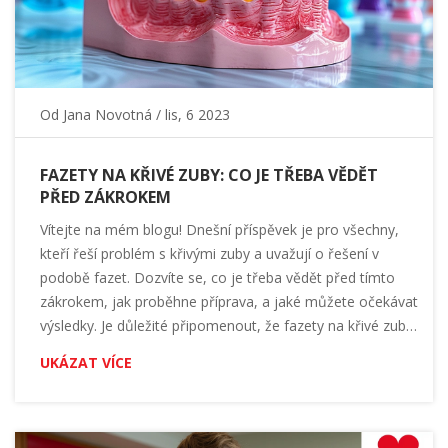
Od
Jana Novotná
/ lis, 6 2023
FAZETY NA KŘIVÉ ZUBY: CO JE TŘEBA VĚDĚT
PŘED ZÁKROKEM
Vítejte na mém blogu! Dnešní příspěvek je pro všechny,
kteří řeší problém s křivými zuby a uvažují o řešení v
podobě fazet. Dozvíte se, co je třeba vědět před tímto
zákrokem, jak proběhne příprava, a jaké můžete očekávat
výsledky. Je důležité připomenout, že fazety na křivé zuby
mohou být efektivním řešením, ale je také dobré znát
UKÁZAT VÍCE
všechny aspekty tohoto ošetření před rozhodnutím o
jeho podstoupení. Sledujte můj blog dál a buďte
informovaní!