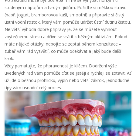
Po zákroku může být potřeba mírně se vyhýbat horkým či
studeným nápojům a tvrdým jídlům. Pořiďte si měkkou stravu
(např. jogurt, bramborovou kaši, smoothí) a připravte si čistý
ústní vodní roztok, který vám pomůže udržet ústní dutinu čistou.
Největší výhoda dobré přípravy je, že se můžete vyhnout
zbytečnému stresu a dříve se vrátit k běžným aktivitám. Pokud
máte nějaké otázky, nebojte se zeptat během konzultace –
zubař vám rád vysvětlí, co může očekávat a jaký bude další
krok.
Vždy pamatujte, že připravenost je klíčem. Dodržení výše
uvedených rad vám pomůže cítit se jistěji a rychleji se zotavit. Ať
už jde o běžnou prohlídku, výplň nebo větší zákrok, jednoduché
tipy vám usnadní celý proces.