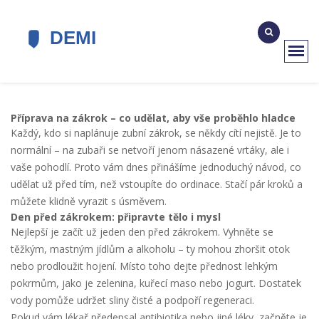
Příprava na zákrok – co udělat, aby vše proběhlo hladce
Každý, kdo si naplánuje zubní zákrok, se někdy cítí nejistě. Je to
normální – na zubaři se netvoří jenom násazené vrtáky, ale i
vaše pohodlí. Proto vám dnes přinášíme jednoduchý návod, co
udělat už před tím, než vstoupíte do ordinace. Stačí pár kroků a
můžete klidně vyrazit s úsměvem.
Den před zákrokem: připravte tělo i mysl
Nejlepší je začít už jeden den před zákrokem. Vyhněte se
těžkým, mastným jídlům a alkoholu – ty mohou zhoršit otok
nebo prodloužit hojení. Místo toho dejte přednost lehkým
pokrmům, jako je zelenina, kuřecí maso nebo jogurt. Dostatek
vody pomůže udržet sliny čisté a podpoří regeneraci.
Pokud vám lékař předepsal antibiotika nebo jiné léky, začněte je