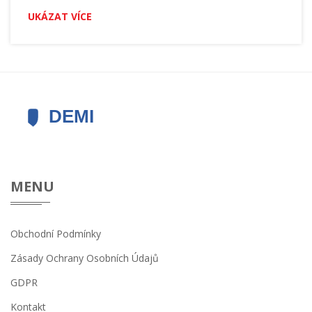
kosmetickém stomatologickém zákroku. Chci vám
UKÁZAT VÍCE
pomoci rozhodnout se a adekvátně se připravit na tuto
proceduru. Rád sdílím své poznatky a zkušenosti, takže
pokud máte jakékoliv otázky, neváhejte se zeptat.
MENU
Obchodní Podmínky
Zásady Ochrany Osobních Údajů
GDPR
Kontakt