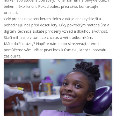
horké nebo studené potraviny. To je normální a obvykle odezní
během několika dní. Pokud bolest přetrvává, kontaktujte
ordinaci.
Celý proces nasazení keramických zubů je dnes rychlejší a
pohodlnější než před deseti lety. Díky pokročilým materiálům a
digitální technice získáte přirozený vzhled a dlouhou životnost.
Stačí mít jasno v tom, co chcete, a věřit odborníkům.
Máte další otázky? Napište nám nebo si rezervujte termín –
pomůžeme vám udělat první krok k úsměvu, který si opravdu
zasloužíte.