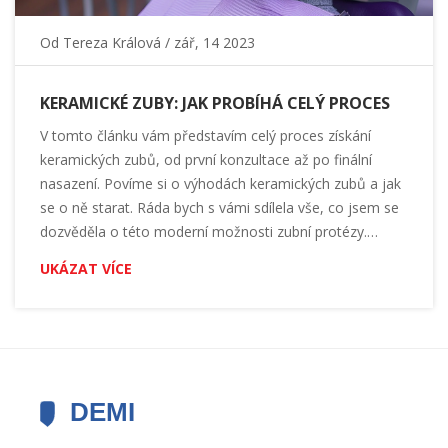
Od
Tereza Králová
/ zář, 14 2023
KERAMICKÉ ZUBY: JAK PROBÍHÁ CELÝ PROCES
V tomto článku vám představím celý proces získání
keramických zubů, od první konzultace až po finální
nasazení. Povíme si o výhodách keramických zubů a jak
se o ně starat. Ráda bych s vámi sdílela vše, co jsem se
dozvěděla o této moderní možnosti zubní protézy.
Protože, víte co? Mít hezký úsměv je skvělé, ale mít
UKÁZAT VÍCE
zdravý a kvalitní úsměv je ještě lepší!