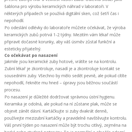
šablona pro výrobu keramických náhrad v laboratoři. V
některých případech se používá digitální sken, což šetří čas i
nepohodlí.
Po odeslání odlévky do laboratoře můžete očekávat, že výroba
keramických zubů potrvá 1‑2 týdny. Mezitím vám lékař může
připravit dočasné korunky, aby váš úsměv zůstal funkční a
esteticky přijateľný.
Co očekávat po nasazení
Jakmile jsou keramické zuby hotové, vrátíte se na kontrolu.
Zubní lékař je zkontroluje, nasadí je a zkontroluje kontakt se
sousedními zuby. Všechno by mělo sedět pevně, ale pokud cítíte
nepohodlí, řekněte mu hned – úpravy jsou běžnou součástí
procesu.
Po nasazení je důležité dodržovat správnou ústní hygienu.
Keramika je odolná, ale pokud na ní zůstane plak, může se
objevit zánět dásní. Kartáčkujte si zuby dvakrát denně,
používejte mezizubní kartáčky a pravidelně navštěvujte kontrolu.
Váš první týden po nasazení může být trochu citlivý, zejména na