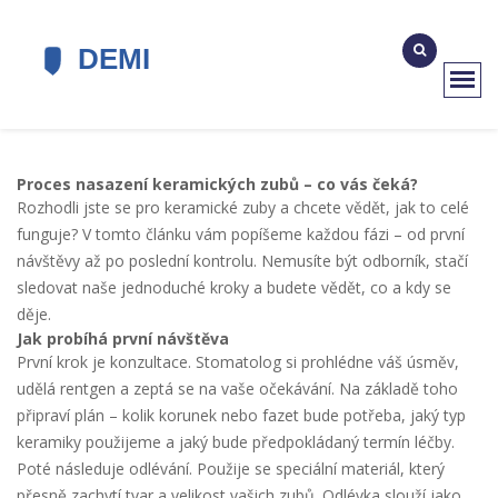
Proces nasazení keramických zubů – co vás čeká?
Rozhodli jste se pro keramické zuby a chcete vědět, jak to celé
funguje? V tomto článku vám popíšeme každou fázi – od první
návštěvy až po poslední kontrolu. Nemusíte být odborník, stačí
sledovat naše jednoduché kroky a budete vědět, co a kdy se
děje.
Jak probíhá první návštěva
První krok je konzultace. Stomatolog si prohlédne váš úsměv,
udělá rentgen a zeptá se na vaše očekávání. Na základě toho
připraví plán – kolik korunek nebo fazet bude potřeba, jaký typ
keramiky použijeme a jaký bude předpokládaný termín léčby.
Poté následuje odlévání. Použije se speciální materiál, který
přesně zachytí tvar a velikost vašich zubů. Odlévka slouží jako