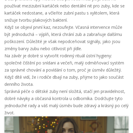
používat mezizubní kartáček nebo dentální nit pro zuby, kde se
kartáček nedostane, a včleňte zubní pastu s xylitolem, která
snižuje tvorbu plakových bakterií.
Když se objeví první kaz, nezoufejte. Včasná intervence může
být jednoduchá – výplň, která chrání zub a zabraňuje dalšímu
poškození. Důležité je však nepodceňovat signály, jako jsou
změny barvy zubu nebo citlivost při jídle.
Na závěr je dobré si vytvořit rodinný rituál ústní hygieny:
společné čištění po snídani a večeři, malý odměňovací systém
za správné chování a povídání o tom, proč je úsměv důležitý.
Když dítě vidí, že i rodiče dbají na zuby, přijme to jako součást
denního života.
Správná péče o dětské zuby není složitá, stačí jen pravidelnost,
dobré návyky a občasná kontrola u odborníka. Dodržujte tyto
jednoduché rady a váš malý úsměv bude zdravý a krásný po celý
život.