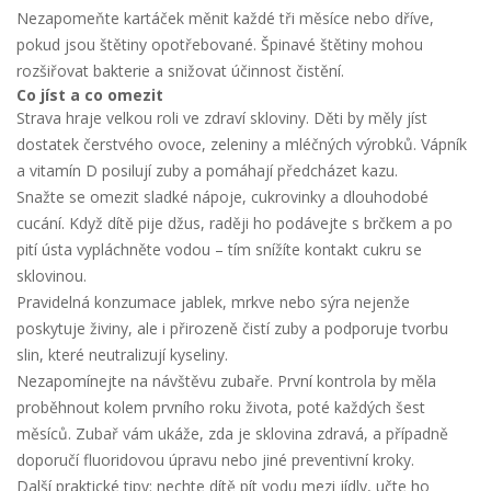
Nezapomeňte kartáček měnit každé tři měsíce nebo dříve,
pokud jsou štětiny opotřebované. Špinavé štětiny mohou
rozšiřovat bakterie a snižovat účinnost čistění.
Co jíst a co omezit
Strava hraje velkou roli ve zdraví skloviny. Děti by měly jíst
dostatek čerstvého ovoce, zeleniny a mléčných výrobků. Vápník
a vitamín D posilují zuby a pomáhají předcházet kazu.
Snažte se omezit sladké nápoje, cukrovinky a dlouhodobé
cucání. Když dítě pije džus, raději ho podávejte s brčkem a po
pití ústa vypláchněte vodou – tím snížíte kontakt cukru se
sklovinou.
Pravidelná konzumace jablek, mrkve nebo sýra nejenže
poskytuje živiny, ale i přirozeně čistí zuby a podporuje tvorbu
slin, které neutralizují kyseliny.
Nezapomínejte na návštěvu zubaře. První kontrola by měla
proběhnout kolem prvního roku života, poté každých šest
měsíců. Zubař vám ukáže, zda je sklovina zdravá, a případně
doporučí fluoridovou úpravu nebo jiné preventivní kroky.
Další praktické tipy: nechte dítě pít vodu mezi jídly, učte ho