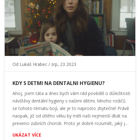
Od
Lukáš Hrabec
/ srp, 23 2023
KDY S DETMI NA DENTALNI HYGIENU?
Ahoj, jsem táta a dnes bych vám rád pověděl o důležitosti
návštěvy dentální hygieny s našimi dětmi. Mnoho rodičů
se tohoto tématu bojí, ale je to naprosto zbytečné! Právě
naopak, již od útlého věku by měli naši nejmenší dbát na
prevenci zubních chorob. Proto je dobré rozumět, jaký je
správný postup péče o dětské zuby. Přečtěte si mé tipy a
UKÁZAT VÍCE
rady, jak zvládnout návštěvu zubaře s dětmi bez stresu.