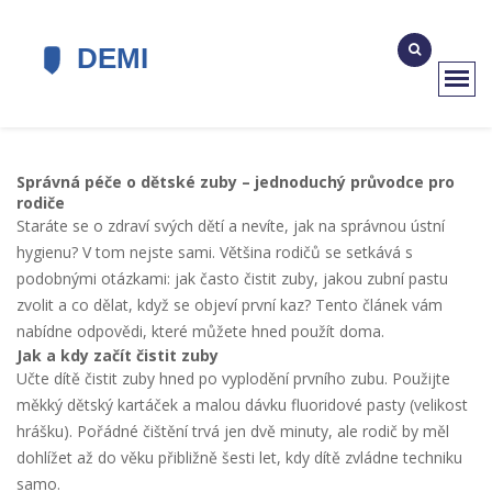
Správná péče o dětské zuby – jednoduchý průvodce pro
rodiče
Staráte se o zdraví svých dětí a nevíte, jak na správnou ústní
hygienu? V tom nejste sami. Většina rodičů se setkává s
podobnými otázkami: jak často čistit zuby, jakou zubní pastu
zvolit a co dělat, když se objeví první kaz? Tento článek vám
nabídne odpovědi, které můžete hned použít doma.
Jak a kdy začít čistit zuby
Učte dítě čistit zuby hned po vyplodění prvního zubu. Použijte
měkký dětský kartáček a malou dávku fluoridové pasty (velikost
hrášku). Pořádné čištění trvá jen dvě minuty, ale rodič by měl
dohlížet až do věku přibližně šesti let, kdy dítě zvládne techniku
samo.