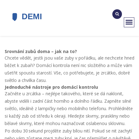
Srovnání zubů doma – jak na to?
Chcete vědět, jestli jsou vaše zuby v pořádku, ale nechcete hned
běžet k zubaři? Domácí kontrola není nic složitého a může vám
ušetřit spoustu starostí. Vše, co potřebujete, je zrcátko, dobré
světlo a chvilka času.
Jednoduché nástroje pro domácí kontrolu
Začněte u zrcátka – nejlépe takového, které se dá naklonit,
abyste viděli i zadní část horního a dolního řádku. Zapněte silné
světlo, ideálně z lampičky nebo mobilního telefonu. Prohlédněte
si každý zub od středu k okraji. Hledejte skvrny, praskliny nebo
bělavé skvrny, které mohou naznačovat oslabenou sklovinu.
Po dobu 30 sekund projděte zuby bílou nití. Pokud se nit zachytí
nebo vám zůstane mezi zuby krví, je čas přemýšlet o návštěvě