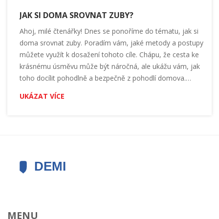
JAK SI DOMA SROVNAT ZUBY?
Ahoj, milé čtenářky! Dnes se ponoříme do tématu, jak si
doma srovnat zuby. Poradím vám, jaké metody a postupy
můžete využít k dosažení tohoto cíle. Chápu, že cesta ke
krásnému úsměvu může být náročná, ale ukážu vám, jak
toho docílit pohodlně a bezpečně z pohodlí domova.
Sledujte můj blog a dozvíte se více!
UKÁZAT VÍCE
MENU