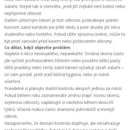
zubaře. Stejně tak si všimněte, jestli při žvýkání není bolest nebo
nepříjemná citlivost.
Dalším užitečným trikem je test citlivosti: poškrábejte jedním
koncem zubní kartáček (ne příliš silně) a poté zkusíte jíst něco
studeného nebo horkého. Pokud cítíte výraznou bolest, může to
být první varování před kazem nebo poškozením skloviny.
Co dělat, když objevíte problém
Najdete-li něco neobvyklého, nepanikařte. Drobná skvrna často
jde vyčistit profesionálním čištěním nebo použitím bělící pasty.
Větší praskliny nebo černý zubní kámen vyžadují zásah zubaře –
on vám poradí, jestli stačí běžná hygiena, nebo je nutné
ošetření.
Pravidelně si plánujte vlastní kontrolu alespoň jednou za měsíc.
Pokud během roku zaznamenáte změnu (např. novou skvrnu,
zvýšenou citlivost), naplánujte si návštěvu během dvou‑tří
týdnů. Včasná reakce často znamená jednodušší a levnější
zákrok.
Nezapomeňte, že domácí kontrola doplňuje, ale nenahrazuje