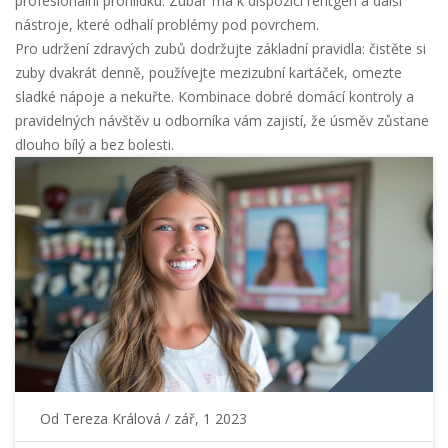
profesionální prohlídku. Zubař má k dispozici rentgen a další
nástroje, které odhalí problémy pod povrchem.
Pro udržení zdravých zubů dodržujte základní pravidla: čistěte si
zuby dvakrát denně, používejte mezizubní kartáček, omezte
sladké nápoje a nekuřte. Kombinace dobré domácí kontroly a
pravidelných návštěv u odborníka vám zajistí, že úsměv zůstane
dlouho bílý a bez bolesti.
Od
Tereza Králová
/ zář, 1 2023