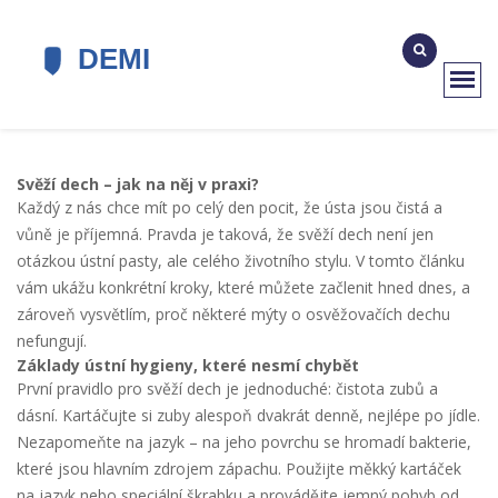
Svěží dech – jak na něj v praxi?
Každý z nás chce mít po celý den pocit, že ústa jsou čistá a
vůně je příjemná. Pravda je taková, že svěží dech není jen
otázkou ústní pasty, ale celého životního stylu. V tomto článku
vám ukážu konkrétní kroky, které můžete začlenit hned dnes, a
zároveň vysvětlím, proč některé mýty o osvěžovačích dechu
nefungují.
Základy ústní hygieny, které nesmí chybět
První pravidlo pro svěží dech je jednoduché: čistota zubů a
dásní. Kartáčujte si zuby alespoň dvakrát denně, nejlépe po jídle.
Nezapomeňte na jazyk – na jeho povrchu se hromadí bakterie,
které jsou hlavním zdrojem zápachu. Použijte měkký kartáček
na jazyk nebo speciální škrabku a provádějte jemný pohyb od