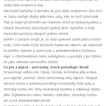
zadní části směrem k čela.
Mezizubní kartáčky či dentální nit jsou další nezbytnost. Bez nich
se často zachytí zbytky jídla mezi zuby, kde se tvoří zubní plak.
Plak je živým prostředím pro bakterie, které produkují kyseliny a
těkavé sloučeniny způsobující špatný dech. Vyčistěte si tedy
mezizubní prostory alespoň jednou denně.
Jedním z častých omylů je, že stačí spalovat zubní pastu a ústní
vodu. Ústní voda může dočasně maskovat zápach, ale nepůsobí
na biofilm. Vyberte si ústní vodu s antibakteriálními složkami,
např. s chlorhexidinem nebo eukalyptem, a použijte ji po čištění,
ne jako náhradu samotného čištění.
Co jíte a pijete – potraviny, které pomáhají i škodí
Strava hraje velkou roli. Cibule, česnek, kořeněná jídla a káva
jsou typické „zločiny“, které zanechávají silný zápach. Naopak
čerstvé ovoce a zelenina pomáhají mechanicky čistit zuby a
stimulují tvorbu slin. Sliny neutralizují kyseliny a odplavují zbytky
jídla. Žvýkačka bez cukru, hlavně s xylitolem, stimuluje tvorbu
slin a má antibakteriální účinek.