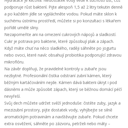
Hydratace je klíčová. Nedostatek vody vede k suchosti úst, což
podporuje růst bakterií. Pijte alespoň 1,5 až 2 litry tekutin denně
a po každém jídle se vypláchněte vodou. Pokud máte sklon k
suchému ústnímu prostředí, můžete si po konzultaci s lékařem
pořídit umělé sliny.
Nezapomeňte ani na omezení cukrových nápojů a sladkostí.
Cukr je potrava pro bakterie, které způsobují plak a zápach.
Když máte chuť na něco sladkého, raději sáhněte po jogurtu
nebo ovoci, které navíc obsahují probiotika podporující zdravou
mikroflóru.
Na závěr doplňuji, že pravidelné kontroly u zubaře jsou
nezbytné. Profesionální čistka odstraní zubní kámen, který
běžným kartáčováním nejde. Kámen dává bakterii úkryt i pod
dásněmi a může způsobit zápach, který se běžnou domácí péčí
nevyřeší.
Svůj dech můžete udržet svěží jednoduše: čistěte zuby, jazyk a
mezizubní prostory, pijte dostatek vody, vyhýbejte se silně
aromatickým potravinám a navštěvujte zubaře. Pokud chcete
extra osvěžení, sáhněte po zázvoru, petrželi nebo máty –