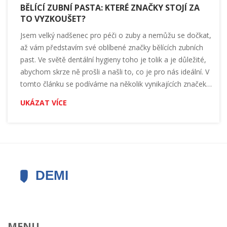
BĚLÍCÍ ZUBNÍ PASTA: KTERÉ ZNAČKY STOJÍ ZA
TO VYZKOUŠET?
Jsem velký nadšenec pro péči o zuby a nemůžu se dočkat,
až vám představím své oblíbené značky bělících zubních
past. Ve světě dentální hygieny toho je tolik a je důležité,
abychom skrze ně prošli a našli to, co je pro nás ideální. V
tomto článku se podíváme na několik vynikajících značek,
které stojí za to vyzkoušet - zubní pasty, které nejen bělí
UKÁZAT VÍCE
naše zuby, ale také nám dávají čerstvý dech. Takže jdeme
na to, pojďme objevovat svět bělících zubních past
společně!
MENU