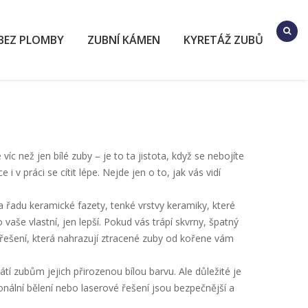
BEZ PLOMBY
ZUBNÍ KÁMEN
KYRETÁŽ ZUBŮ
je víc než jen bílé zuby – je to ta jistota, když se nebojíte
i v práci se cítit lépe. Nejde jen o to, jak vás vidí
na řadu
keramické fazety
,
tenké vrstvy keramiky, které
o vaše vlastní, jen lepší. Pokud vás trápí skvrny, špatný
 řešení, která nahrazují ztracené zuby od kořene
vám
tí zubům jejich přirozenou bílou barvu
. Ale důležité je
onální bělení nebo laserové řešení jsou bezpečnější a