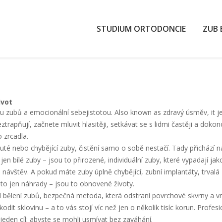
STUDIUM ORTODONCIE
ZUB 
ivot
ou zubů a emocionální sebejistotou
. Also known as
zdravý úsměv
, it 
apňují, začnete mluvit hlasitěji, setkávat se s lidmi častěji a dokonce 
o zrcadla.
uté nebo chybějící zuby, čistění samo o sobě nestačí. Tady přichází 
jen bílé zuby – jsou to přirozené, individuální zuby, které vypadají jak
 návštěv. A pokud máte zuby úplně chybějící,
zubní implantáty
,
trvalá
 to jen náhrady – jsou to obnovené životy.
í
bělení zubů
,
bezpečná metoda, která odstraní povrchové skvrny a vrá
t sklovinu – a to vás stojí víc než jen o několik tisíc korun. Profesi
jeden cíl: abyste se mohli usmívat bez zaváhání.