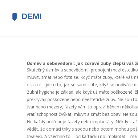
Úsměv a sebevědomí: Jak zdravé zuby zlepší váš ž
Skutečný
úsměv a sebevědomí
,
propojení mezi estetik
mluvit, smát nebo fotit se.
Když máte zuby, které vás neztr
ostatní – jde o to, jak se sami cítíte, když se podíváte d
Zubní hygiena je základ, ale když už máte poškozené, žl
překrývají poškozené nebo neestetické zuby
. Nejsou to 
tvar nebo mezery, fazety vám to opraví během několika
vrátí schopnost žvýkat, mluvit a smát bez obav. Nejsou
Ne každý potřebuje fazety nebo implantáty. Někdy stač
vědět, že domácí triky s sodou nebo octem mohou poškodi
trvalejší. A všechno to – od kartáčku po implantát – má 