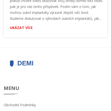
pokud chcete světu ukazovat svůj široký úsměv bez obav,
pak je pro vás tento příspěvek. Povím vám o tom, jak
mohou zubní implantáty výrazně zlepšit váš život.
Budeme diskutovat o výhodách zubních implantátů, jak
přispívají k našemu celkovému zdraví úst a jak mohou
UKÁZAT VÍCE
pozitivně ovlivnit váš životní styl. Připojte se ke mně na
této cestě za pochopením, jak zubní implantáty mohou
udělat rozdíl ve vašem životě.
MENU
Obchodní Podmínky