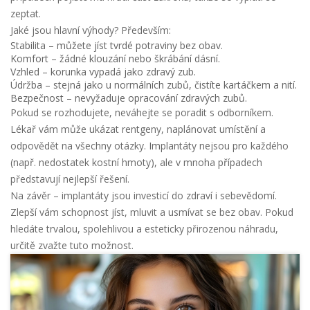
zeptat.
Jaké jsou hlavní výhody? Především:
Stabilita – můžete jíst tvrdé potraviny bez obav.
Komfort – žádné klouzání nebo škrábání dásní.
Vzhled – korunka vypadá jako zdravý zub.
Údržba – stejná jako u normálních zubů, čistíte kartáčkem a nití.
Bezpečnost – nevyžaduje opracování zdravých zubů.
Pokud se rozhodujete, neváhejte se poradit s odborníkem.
Lékař vám může ukázat rentgeny, naplánovat umístění a
odpovědět na všechny otázky. Implantáty nejsou pro každého
(např. nedostatek kostní hmoty), ale v mnoha případech
představují nejlepší řešení.
Na závěr – implantáty jsou investicí do zdraví i sebevědomí.
Zlepší vám schopnost jíst, mluvit a usmívat se bez obav. Pokud
hledáte trvalou, spolehlivou a esteticky přirozenou náhradu,
určitě zvažte tuto možnost.