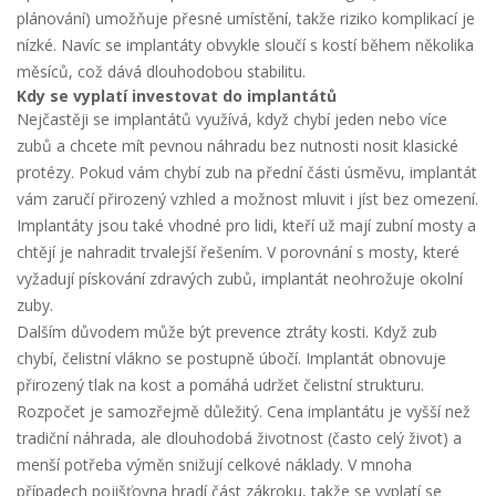
plánování) umožňuje přesné umístění, takže riziko komplikací je
nízké. Navíc se implantáty obvykle sloučí s kostí během několika
měsíců, což dává dlouhodobou stabilitu.
Kdy se vyplatí investovat do implantátů
Nejčastěji se implantátů využívá, když chybí jeden nebo více
zubů a chcete mít pevnou náhradu bez nutnosti nosit klasické
protézy. Pokud vám chybí zub na přední části úsměvu, implantát
vám zaručí přirozený vzhled a možnost mluvit i jíst bez omezení.
Implantáty jsou také vhodné pro lidi, kteří už mají zubní mosty a
chtějí je nahradit trvalejší řešením. V porovnání s mosty, které
vyžadují pískování zdravých zubů, implantát neohrožuje okolní
zuby.
Dalším důvodem může být prevence ztráty kosti. Když zub
chybí, čelistní vlákno se postupně úbočí. Implantát obnovuje
přirozený tlak na kost a pomáhá udržet čelistní strukturu.
Rozpočet je samozřejmě důležitý. Cena implantátu je vyšší než
tradiční náhrada, ale dlouhodobá životnost (často celý život) a
menší potřeba výměn snižují celkové náklady. V mnoha
případech pojišťovna hradí část zákroku, takže se vyplatí se