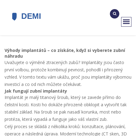
Výhody implantátů – co získáte, když si vyberete zubní
náhradu
Uvažujete o výměně ztracených zubů? Implantáty jsou často
první volbou, protože kombinují pevnost, pohodlí i přirozený
vzhled. V tomto textu vám ukážu, proč jsou implantáty výbornou
investicí a co od nich můžete očekávat.
Jak fungují zubní implantáty
Implantát je malý titanový šroub, který se zavede přímo do
čelistní kosti. Kosti ho dokáže přirozeně obklopit a vytvořit tak
stabilní základ. Na šroub se pak nasadí korunka, most nebo
protéza, která vypadá a funguje jako váš vlastní zub.
Celý proces se skládá z několika kroků: konzultace, plánování,
operace a následná úprava. Moderní technologie (CT sken, 3D