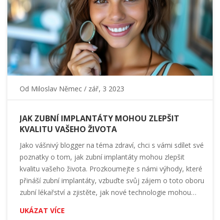
Od
Miloslav Němec
/ zář, 3 2023
JAK ZUBNÍ IMPLANTÁTY MOHOU ZLEPŠIT
KVALITU VAŠEHO ŽIVOTA
Jako vášnivý blogger na téma zdraví, chci s vámi sdílet své
poznatky o tom, jak zubní implantáty mohou zlepšit
kvalitu vašeho života. Prozkoumejte s námi výhody, které
přináší zubní implantáty, vzbuďte svůj zájem o toto oboru
zubní lékařství a zjistěte, jak nové technologie mohou
vést k lepšímu zdraví a pocitu sebejistoty. Článek je psaný
UKÁZAT VÍCE
jednoduchou řečí, aby byl srozumitelný pro všechny.