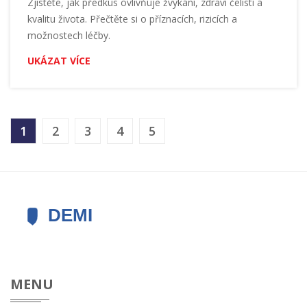
Zjistěte, jak předkus ovlivňuje žvýkání, zdraví čelistí a
kvalitu života. Přečtěte si o příznacích, rizicích a
možnostech léčby.
UKÁZAT VÍCE
1
2
3
4
5
MENU