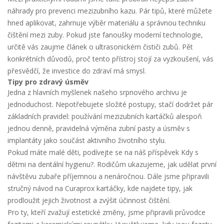
náhrady pro prevenci mezizubního kazu
. Pár tipů, které můžete
hned aplikovat, zahrnuje výběr materiálu a správnou techniku
čištění mezi zuby. Pokud jste fanoušky moderní technologie,
určitě vás zaujme článek o
ultrasonickém čističi zubů
. Pět
konkrétních důvodů, proč tento přístroj stojí za vyzkoušení, vás
přesvědčí, že investice do zdraví má smysl.
Tipy pro zdravý úsměv
Jedna z hlavních myšlenek našeho srpnového archivu je
jednoduchost. Nepotřebujete složité postupy, stačí dodržet pár
základních pravidel: používání mezizubních kartáčků alespoň
jednou denně, pravidelná výměna zubní pasty a úsměv s
implantáty jako součást aktivního životního stylu.
Pokud máte malé děti, podívejte se na náš příspěvek
Kdy s
dětmi na dentální hygienu?
. Rodičům ukazujeme, jak udělat první
návštěvu zubaře příjemnou a nenáročnou. Dále jsme připravili
stručný návod na
Curaprox kartáčky
, kde najdete tipy, jak
prodloužit jejich životnost a zvýšit účinnost čištění.
Pro ty, kteří zvažují estetické změny, jsme připravili průvodce