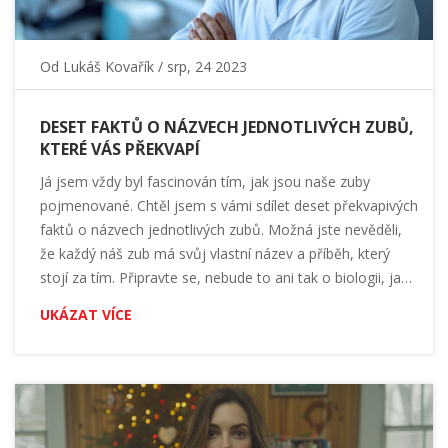
Od
Lukáš Kovařík
/ srp, 24 2023
DESET FAKTŮ O NÁZVECH JEDNOTLIVÝCH ZUBŮ,
KTERÉ VÁS PŘEKVAPÍ
Já jsem vždy byl fascinován tím, jak jsou naše zuby
pojmenované. Chtěl jsem s vámi sdílet deset překvapivých
faktů o názvech jednotlivých zubů. Možná jste nevěděli,
že každý náš zub má svůj vlastní název a příběh, který
stojí za tím. Připravte se, nebude to ani tak o biologii, jako
spíše o zajímavostech a historii našich zubů. Tak hurá do
UKÁZAT VÍCE
toho, objevme společně svět našich úst!