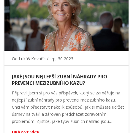
Od
Lukáš Kovařík
/ srp, 30 2023
JAKÉ JSOU NEJLEPŠÍ ZUBNÍ NÁHRADY PRO
PREVENCI MEZIZUBNÍHO KAZU?
Připravil jsem si pro vás příspěvek, který se zaměřuje na
nejlepší zubní náhrady pro prevenci mezizubního kazu.
Chci vám představit několik způsobů, jak si můžete udržet
úsměv na tváři a zároveň předcházet zdravotním
problémům. Zjistíte, jaké typy zubních náhrad jsou
nejúčinnější v boji proti kazu a jak se postarat o své zuby.
UKÁZAT VÍCE