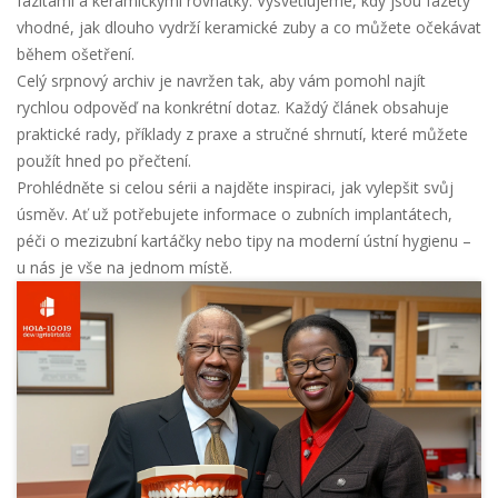
fazitami
a
keramickými rovnátky
. Vysvětlujeme, kdy jsou fazety
vhodné, jak dlouho vydrží keramické zuby a co můžete očekávat
během ošetření.
Celý srpnový archiv je navržen tak, aby vám pomohl najít
rychlou odpověď na konkrétní dotaz. Každý článek obsahuje
praktické rady, příklady z praxe a stručné shrnutí, které můžete
použít hned po přečtení.
Prohlédněte si celou sérii a najděte inspiraci, jak vylepšit svůj
úsměv. Ať už potřebujete informace o zubních implantátech,
péči o mezizubní kartáčky nebo tipy na moderní ústní hygienu –
u nás je vše na jednom místě.