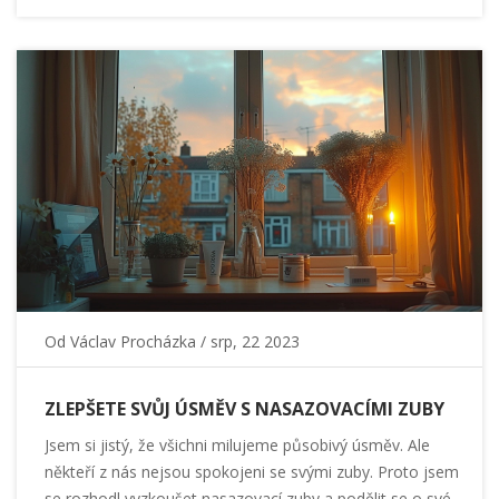
Od
Václav Procházka
/ srp, 22 2023
ZLEPŠETE SVŮJ ÚSMĚV S NASAZOVACÍMI ZUBY
Jsem si jistý, že všichni milujeme působivý úsměv. Ale
někteří z nás nejsou spokojeni se svými zuby. Proto jsem
se rozhodl vyzkoušet nasazovací zuby a podělit se o své