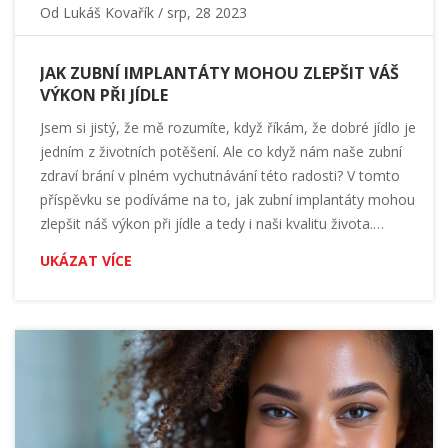
Od
Lukáš Kovařík
/ srp, 28 2023
JAK ZUBNÍ IMPLANTÁTY MOHOU ZLEPŠIT VÁŠ
VÝKON PŘI JÍDLE
Jsem si jistý, že mě rozumíte, když říkám, že dobré jídlo je
jedním z životních potěšení. Ale co když nám naše zubní
zdraví brání v plném vychutnávání této radosti? V tomto
příspěvku se podíváme na to, jak zubní implantáty mohou
zlepšit náš výkon při jídle a tedy i naši kvalitu života.
Představím vám, jak zubní implantáty fungují a jak mohou
UKÁZAT VÍCE
pomoci lidem se špatným zubním zdravím opět si plně
vychutnávat jídlo.