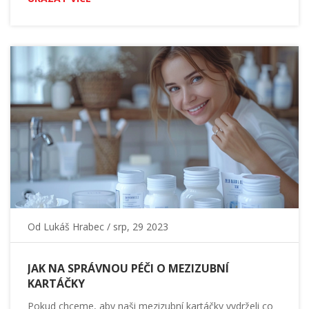
Ponořte se s námi do světa zdravého chrupu a získajte
cenné tipy a triky pro každodenní ústní hygienu.
Od
Lukáš Hrabec
/ srp, 29 2023
JAK NA SPRÁVNOU PÉČI O MEZIZUBNÍ
KARTÁČKY
Pokud chceme, aby naši mezizubní kartáčky vydrželi co