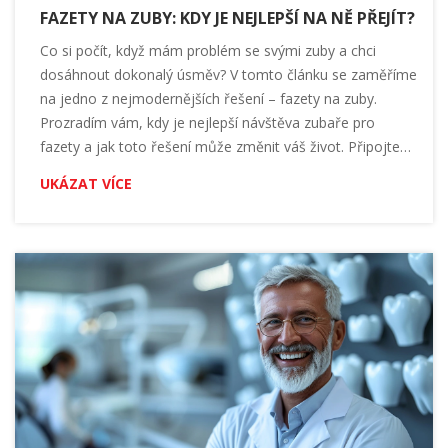
FAZETY NA ZUBY: KDY JE NEJLEPŠÍ NA NĚ PŘEJÍT?
Co si počít, když mám problém se svými zuby a chci
dosáhnout dokonalý úsměv? V tomto článku se zaměříme
na jedno z nejmodernějších řešení – fazety na zuby.
Prozradím vám, kdy je nejlepší návštěva zubaře pro
fazety a jak toto řešení může změnit váš život. Připojte
se ke mně na této cestě za úsměvem, o kterém jste vždy
UKÁZAT VÍCE
snili. Rád s vámi sdílím své znalosti a poznatky.