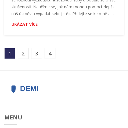
zkušenosti. Naučíme se, jak nám mohou pomoci zlepšit
náš úsměv a vypadat sebejistěji. Přidejte se ke mně a
objevte, jak můžete zlepšit svůj úsměv s nasazovacími
UKÁZAT VÍCE
zuby!
1
2
3
4
MENU