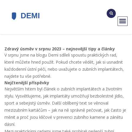
Zdravý úsměv v srpnu 2023 – nejnovější tipy a články
V srpnu jsme na blogu Demi sdíleli spoustu praktických rad,
které můžete hned použít. Pokud chcete vědět, jak si usnadnit
každodenní ústní péči, nebo uvažujete o zubních implantátech,
najdete tu vše potřebné.
Nejčtenější příspěvky
Největším hitem byl článek o
zubních implantátech a životním
stylu
. Vysvětlujeme, jak implantáty umožňují bezbolestné jídlo,
sport a sebejistý úsměv. Další oblíbený text se věnoval
mezizubním kartáčům
– jak na ně správně pečovat, jak často je
měnit a proč jsou klíčové v prevenci zubního kamene a zánětu
dásní.
Mezi praktickými radami jsme také probírali
nejlepší zubní