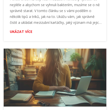
nejdéle a abychom se vyhnuli bakteriím, musíme se o ně
správně starat. V tomto článku se s vámi podělím o
několik tipů a triků, jak na to. Ukážu vám, jak správně
čistit a ukládat mezizubní kartáčky, jaký význam má jejich
pravidelná výměna a jaký vliv má to vše na naše zdraví. Po
UKÁZAT VÍCE
přečtení tohoto článku budete vědět, jak zabezpečit jejich
dlouhou životnost a bezproblémové použití.