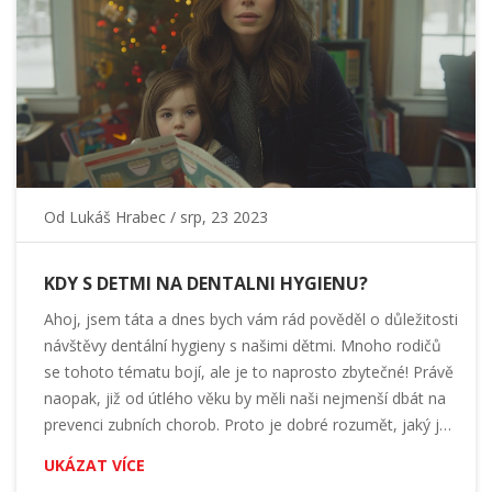
Od
Lukáš Hrabec
/ srp, 23 2023
KDY S DETMI NA DENTALNI HYGIENU?
Ahoj, jsem táta a dnes bych vám rád pověděl o důležitosti
návštěvy dentální hygieny s našimi dětmi. Mnoho rodičů
se tohoto tématu bojí, ale je to naprosto zbytečné! Právě
naopak, již od útlého věku by měli naši nejmenší dbát na
prevenci zubních chorob. Proto je dobré rozumět, jaký je
správný postup péče o dětské zuby. Přečtěte si mé tipy a
UKÁZAT VÍCE
rady, jak zvládnout návštěvu zubaře s dětmi bez stresu.