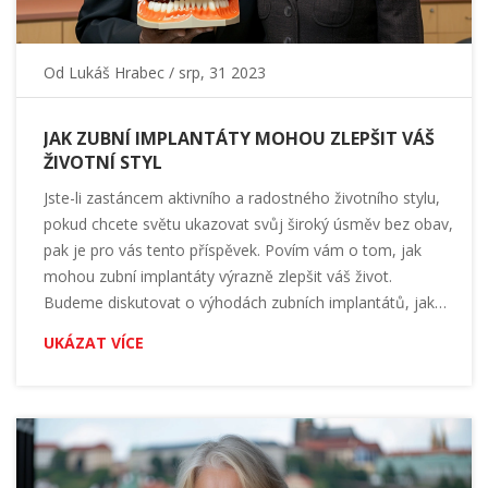
Od
Lukáš Hrabec
/ srp, 31 2023
JAK ZUBNÍ IMPLANTÁTY MOHOU ZLEPŠIT VÁŠ
ŽIVOTNÍ STYL
Jste-li zastáncem aktivního a radostného životního stylu,
pokud chcete světu ukazovat svůj široký úsměv bez obav,
pak je pro vás tento příspěvek. Povím vám o tom, jak
mohou zubní implantáty výrazně zlepšit váš život.
Budeme diskutovat o výhodách zubních implantátů, jak
přispívají k našemu celkovému zdraví úst a jak mohou
UKÁZAT VÍCE
pozitivně ovlivnit váš životní styl. Připojte se ke mně na
této cestě za pochopením, jak zubní implantáty mohou
udělat rozdíl ve vašem životě.