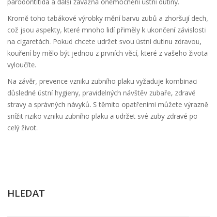
parodontitida a další závažná onemocnění ústní dutiny.
Kromě toho tabákové výrobky mění barvu zubů a zhoršují dech,
což jsou aspekty, které mnoho lidí přiměly k ukončení závislosti
na cigaretách. Pokud chcete udržet svou ústní dutinu zdravou,
kouření by mělo být jednou z prvních věcí, které z vašeho života
vyloučíte.
Na závěr, prevence vzniku zubního plaku vyžaduje kombinaci
důsledné ústní hygieny, pravidelných návštěv zubaře, zdravé
stravy a správných návyků. S těmito opatřeními můžete výrazně
snížit riziko vzniku zubního plaku a udržet své zuby zdravé po
celý život.
HLEDAT