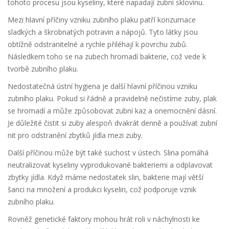
tohoto procesu jsou kyseliny, které napadají zubní sklovinu.
Mezi hlavní příčiny vzniku zubního plaku patří konzumace
sladkých a škrobnatých potravin a nápojů. Tyto látky jsou
obtížně odstranitelné a rychle přiléhají k povrchu zubů.
Následkem toho se na zubech hromadí bakterie, což vede k
tvorbě zubního plaku.
Nedostatečná ústní hygiena je další hlavní příčinou vzniku
zubního plaku. Pokud si řádně a pravidelně nečistíme zuby, plak
se hromadí a může způsobovat zubní kaz a onemocnění dásní.
Je důležité čistit si zuby alespoň dvakrát denně a používat zubní
nit pro odstranění zbytků jídla mezi zuby.
Další příčinou může být také suchost v ústech. Slina pomáhá
neutralizovat kyseliny vyprodukované bakteriemi a odplavovat
zbytky jídla. Když máme nedostatek slin, bakterie mají větší
šanci na množení a produkci kyselin, což podporuje vznik
zubního plaku.
Rovněž genetické faktory mohou hrát roli v náchylnosti ke