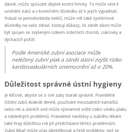
dásně, může způsobit úbytek kostní hmoty. To může vést k
uvolnění zubů a v konečném důsledku až k jejich vypadnutí.
Pokud se periodontitida neléčí, může mít také systémové
důsledky na vaše zdraví. Existují důkazy, že zánět dásní může
být spojen se zvýšeným rizikem srdečních chorob, cukrovky a
dýchacích potíží.
Podle Americké zubní asociace může
neléčený zubní plak a zánět dásní zvýšit riziko
kardiovaskulárních onemocnění až o 20%.
Důležitost správné ústní hygieny
Je klíčové, abyste se o své zuby starali správně. Pravidelné
čištění zubů dvakrát denně, používání mezizubních kartáčků
nebo nití a ústních vod může významně snížit riziko vzniku plaku
a následných problémů. Pravidelné návštěvy u zubního lékaře
také hrají důležitou roli při předcházení těmto problémům.
Zubní lékař může včas identifikovat a řešit problémy, než se