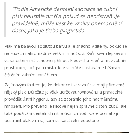
"Podle Americké dentální asociace se zubní
plak neustále tvoří a pokud se neodstraňuje
pravidelně, může vést ke vzniku onemocnění
dásní, jako je třeba gingivitida."
Plak má bělavou až žlutou barvu a je snadno viditelný, pokud se
na zubech nahromadí ve větším množství. Kvůli svým lepkavým
vlastnostem má tendenci přilnout k povrchu zubů a mezizubním
prostorům, což jsou místa, kde se hůře dostáváme běžným
čištěním zubním kartáčkem.
Zajímavým faktem je, že dokonce i zdravá ústa mají přirozeně
nějaký plak. Důležité je však udržovat rovnováhu a pravidelně
provádět ústní hygienu, aby se zabránilo jeho nadměrnému
množení. Pro prevenci je klíčové nejen správné čištění zubů, ale
také používání dentálních nití a ústních vod, které pomáhají
odstranit plak z míst, kam se kartáček nedostane.