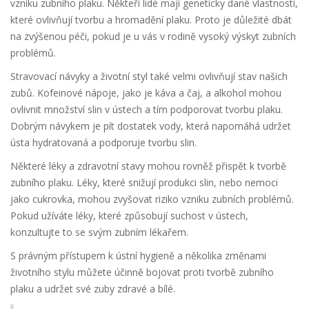
vzniku zubního plaku. Někteří lidé mají geneticky dané vlastnosti,
které ovlivňují tvorbu a hromadění plaku. Proto je důležité dbát
na zvýšenou péči, pokud je u vás v rodině vysoký výskyt zubních
problémů.
Stravovací návyky a životní styl také velmi ovlivňují stav našich
zubů. Kofeinové nápoje, jako je káva a čaj, a alkohol mohou
ovlivnit množství slin v ústech a tím podporovat tvorbu plaku.
Dobrým návykem je pít dostatek vody, která napomáhá udržet
ústa hydratovaná a podporuje tvorbu slin.
Některé léky a zdravotní stavy mohou rovněž přispět k tvorbě
zubního plaku. Léky, které snižují produkci slin, nebo nemoci
jako cukrovka, mohou zvyšovat riziko vzniku zubních problémů.
Pokud užíváte léky, které způsobují suchost v ústech,
konzultujte to se svým zubním lékařem.
S právným přístupem k ústní hygieně a několika změnami
životního stylu můžete účinně bojovat proti tvorbě zubního
plaku a udržet své zuby zdravé a bílé.