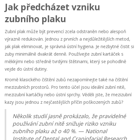
Jak předcházet vzniku
zubního plaku
Zubní plak může být prevencí zcela odstraněn nebo alespoň
výrazně redukován. Jednou z prvních a nejdůležitějších metod,
jak plak eliminovat, je správná ústní hygiena. Je nezbytné čistit si
zuby minimálně dvakrát denně. Používejte zubní kartáček s
měkkými nebo středně tvrdými štětinami, který se pohodlně
vejde do ústní dutiny.
Kromě klasického čištění zubů nezapomínejte také na čištění
mezizubních prostorů. Pro tento účel jsou ideální zubní nitě,
mezizubní kartáčky nebo ústní sprchy. Věděli jste, že mezizubní
kazy jsou jednou z nejčastějších příčin poškozených zubů?
Několik studií jasně prokázalo, že pravidelné
používání zubní nitě snižuje riziko vzniku
zubního plaku až o 40 %. — National
Institute of Dental and Craniofacial Research