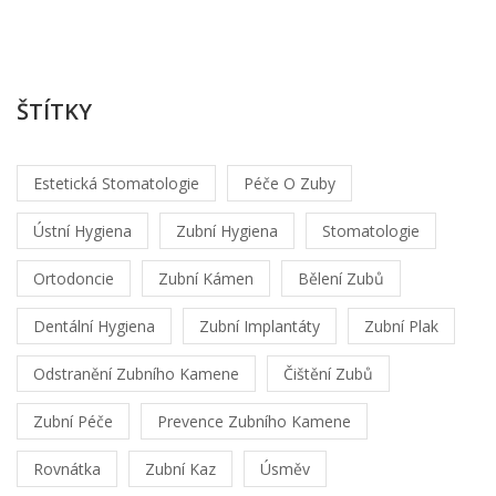
2
20
ŠTÍTKY
Estetická Stomatologie
Péče O Zuby
Ústní Hygiena
Zubní Hygiena
Stomatologie
Ortodoncie
Zubní Kámen
Bělení Zubů
Dentální Hygiena
Zubní Implantáty
Zubní Plak
Odstranění Zubního Kamene
Čištění Zubů
Zubní Péče
Prevence Zubního Kamene
Rovnátka
Zubní Kaz
Úsměv