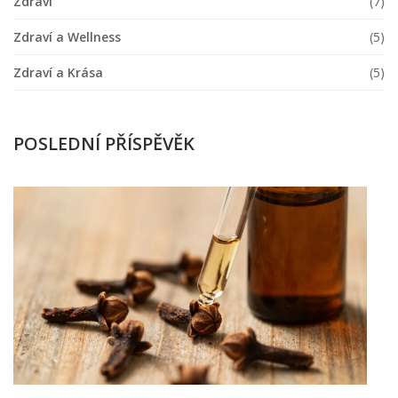
Zdraví
(7)
Zdraví a Wellness
(5)
Zdraví a Krása
(5)
POSLEDNÍ PŘÍSPĚVĚK
Ja
p
h
n
z
Ú
l
p
b
a
o