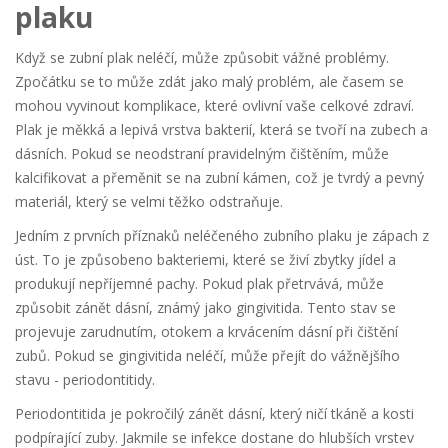
plaku
Když se zubní plak neléčí, může způsobit vážné problémy.
Zpočátku se to může zdát jako malý problém, ale časem se
mohou vyvinout komplikace, které ovlivní vaše celkové zdraví.
Plak je měkká a lepivá vrstva bakterií, která se tvoří na zubech a
dásních. Pokud se neodstraní pravidelným čištěním, může
kalcifikovat a přeměnit se na zubní kámen, což je tvrdý a pevný
materiál, který se velmi těžko odstraňuje.
Jedním z prvních příznaků neléčeného zubního plaku je zápach z
úst. To je způsobeno bakteriemi, které se živí zbytky jídel a
produkují nepříjemné pachy. Pokud plak přetrvává, může
způsobit zánět dásní, známý jako gingivitida. Tento stav se
projevuje zarudnutím, otokem a krvácením dásní při čištění
zubů. Pokud se gingivitida neléčí, může přejít do vážnějšího
stavu - periodontitidy.
Periodontitida je pokročilý zánět dásní, který ničí tkáně a kosti
podpírající zuby. Jakmile se infekce dostane do hlubších vrstev