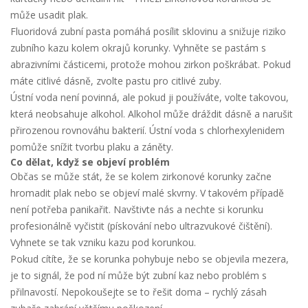
může usadit plak.
Fluoridová zubní pasta pomáhá posílit sklovinu a snižuje riziko
zubního kazu kolem okrajů korunky. Vyhněte se pastám s
abrazivními částicemi, protože mohou zirkon poškrábat. Pokud
máte citlivé dásně, zvolte pastu pro citlivé zuby.
Ústní voda není povinná, ale pokud ji používáte, volte takovou,
která neobsahuje alkohol. Alkohol může dráždit dásně a narušit
přirozenou rovnováhu bakterií. Ústní voda s chlorhexylenidem
pomůže snížit tvorbu plaku a záněty.
Co dělat, když se objeví problém
Občas se může stát, že se kolem zirkonové korunky začne
hromadit plak nebo se objeví malé skvrny. V takovém případě
není potřeba panikařit. Navštivte nás a nechte si korunku
profesionálně vyčistit (pískování nebo ultrazvukové čištění).
Vyhnete se tak vzniku kazu pod korunkou.
Pokud cítíte, že se korunka pohybuje nebo se objevila mezera,
je to signál, že pod ní může být zubní kaz nebo problém s
přilnavostí. Nepokoušejte se to řešit doma – rychlý zásah