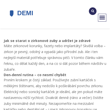
Jak se starat o zirkonové zuby a udržet je zdravé
Máte zirkonové korunky, fazety nebo implantáty? Skvělá volba –
zirkon je pevný, odolný a vypadá jako přírodní zub. Ale i ten
nejlepší materiál potřebuje správnou péči. V tomto článku vám
řeknu, co dělat každý den, a na co si dát pozor během návštěv u
zubaře.
Den‑denní rutina – co nesmí chybět
Prvním krokem je čistý základ. Používejte zubní kartáček s
měkkými štětinami, aby nedošlo k poškrábání povrchu zirkonu.
Elektrický nebo sonický kartáček je ideální, ale jen pokud máte
nastavenou nižší rychlost. Dvakrát denně (ráno a večer) čistěte
zuby minimálně dvě minuty. Nezapomeňte na mezizubní
kartáčky nebo dentální nit – i mezi zirkonovou korunkou se