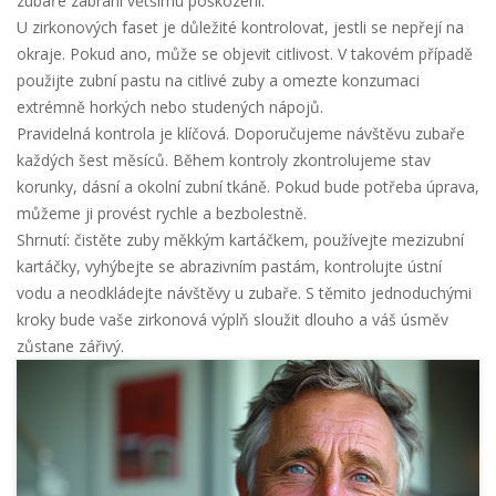
zubaře zabrání většímu poškození.
U zirkonových faset je důležité kontrolovat, jestli se nepřejí na
okraje. Pokud ano, může se objevit citlivost. V takovém případě
použijte zubní pastu na citlivé zuby a omezte konzumaci
extrémně horkých nebo studených nápojů.
Pravidelná kontrola je klíčová. Doporučujeme návštěvu zubaře
každých šest měsíců. Během kontroly zkontrolujeme stav
korunky, dásní a okolní zubní tkáně. Pokud bude potřeba úprava,
můžeme ji provést rychle a bezbolestně.
Shrnutí: čistěte zuby měkkým kartáčkem, používejte mezizubní
kartáčky, vyhýbejte se abrazivním pastám, kontrolujte ústní
vodu a neodkládejte návštěvy u zubaře. S těmito jednoduchými
kroky bude vaše zirkonová výplň sloužit dlouho a váš úsměv
zůstane zářivý.