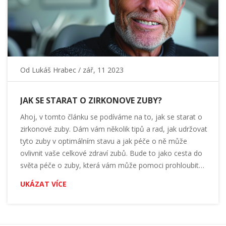
Od
Lukáš Hrabec
/ zář, 11 2023
JAK SE STARAT O ZIRKONOVE ZUBY?
Ahoj, v tomto článku se podíváme na to, jak se starat o
zirkonové zuby. Dám vám několik tipů a rad, jak udržovat
tyto zuby v optimálním stavu a jak péče o ně může
ovlivnit vaše celkové zdraví zubů. Bude to jako cesta do
světa péče o zuby, která vám může pomoci prohloubit
vaše znalosti o tomto tématu. Připojte se ke mně a
UKÁZAT VÍCE
pojďme to společně prozkoumat!