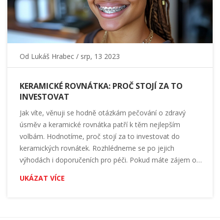
Od
Lukáš Hrabec
/ srp, 13 2023
KERAMICKÉ ROVNÁTKA: PROČ STOJÍ ZA TO
INVESTOVAT
Jak víte, věnuji se hodně otázkám pečování o zdravý
úsměv a keramické rovnátka patří k těm nejlepším
volbám. Hodnotíme, proč stojí za to investovat do
keramických rovnátek. Rozhlédneme se po jejich
výhodách i doporučeních pro péči. Pokud máte zájem o
to, jak zlepšit svůj chrup a svůj úsměv, pak je tento článek
UKÁZAT VÍCE
právě pro vás.