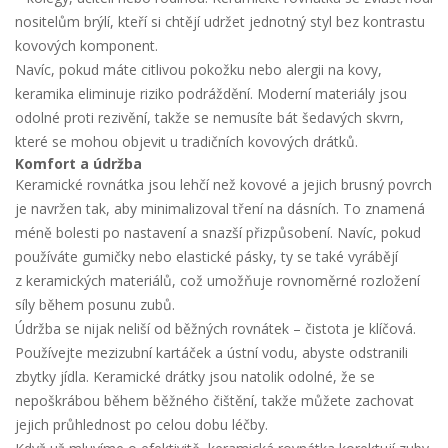
nositelům brýlí, kteří si chtějí udržet jednotný styl bez kontrastu
kovových komponent.
Navíc, pokud máte citlivou pokožku nebo alergii na kovy,
keramika eliminuje riziko podráždění. Moderní materiály jsou
odolné proti rezivění, takže se nemusíte bát šedavých skvrn,
které se mohou objevit u tradičních kovových drátků.
Komfort a údržba
Keramické rovnátka jsou lehčí než kovové a jejich brusný povrch
je navržen tak, aby minimalizoval tření na dásních. To znamená
méně bolesti po nastavení a snazší přizpůsobení. Navíc, pokud
používáte gumičky nebo elastické pásky, ty se také vyrábějí
z keramických materiálů, což umožňuje rovnoměrné rozložení
síly během posunu zubů.
Údržba se nijak neliší od běžných rovnátek – čistota je klíčová.
Používejte mezizubní kartáček a ústní vodu, abyste odstranili
zbytky jídla. Keramické drátky jsou natolik odolné, že se
nepoškrábou během běžného čištění, takže můžete zachovat
jejich průhlednost po celou dobu léčby.