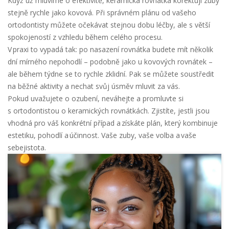
Když už mluvíme o efektivitě, keramická rovnátka korektují zuby
stejně rychle jako kovová. Při správném plánu od vašeho
ortodontisty můžete očekávat stejnou dobu léčby, ale s větší
spokojeností z vzhledu během celého procesu.
V praxi to vypadá tak: po nasazení rovnátka budete mít několik
dní mírného nepohodlí – podobně jako u kovových rovnátek –
ale během týdne se to rychle zklidní. Pak se můžete soustředit
na běžné aktivity a nechat svůj úsměv mluvit za vás.
Pokud uvažujete o ozubení, neváhejte a promluvte si
s ortodontistou o keramických rovnátkách. Zjistíte, jestli jsou
vhodná pro váš konkrétní případ a získáte plán, který kombinuje
estetiku, pohodlí a účinnost. Vaše zuby, vaše volba a vaše
sebejistota.