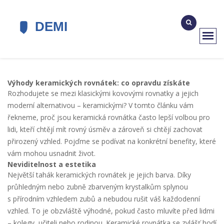
Výhody keramických rovnátek: co opravdu získáte
Rozhodujete se mezi klasickými kovovými rovnatky a jejich
moderní alternativou – keramickými? V tomto článku vám
řekneme, proč jsou keramická rovnátka často lepší volbou pro
lidi, kteří chtějí mít rovný úsměv a zároveň si chtějí zachovat
přirozený vzhled. Pojďme se podívat na konkrétní benefity, které
vám mohou usnadnit život.
Neviditelnost a estetika
Největší tahák keramických rovnátek je jejich barva. Díky
průhledným nebo zubně zbarveným krystalkům splynou
s přírodním vzhledem zubů a nebudou rušit váš každodenní
vzhled. To je obzvláště výhodné, pokud často mluvíte před lidmi
– kolegy, učiteli nebo rodinou. Keramické rovnátka se zvlášť hodí