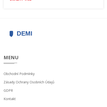
symptomy problémů s dásněmi a jaké metody léčby jsou
k dispozici. Přečtěte si, proč je důležité nepodceňovat
ústní hygienu a jak může správná péče chránit nejen vaše
zuby, ale celkové zdraví.
MENU
Obchodní Podmínky
Zásady Ochrany Osobních Údajů
GDPR
Kontakt