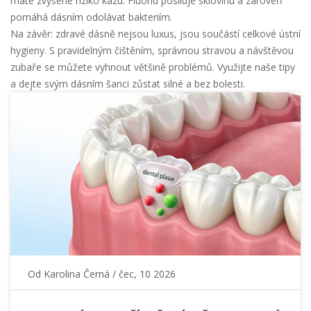
máte zvýšené riziko kazu. Fluorid posiluje sklovinu a zároveň
pomáhá dásním odolávat bakteriím.
Na závěr: zdravé dásně nejsou luxus, jsou součástí celkové ústní
hygieny. S pravidelným čištěním, správnou stravou a návštěvou
zubaře se můžete vyhnout většině problémů. Využijte naše tipy
a dejte svým dásním šanci zůstat silné a bez bolesti.
Od
Karolina Černá
/ čec, 10 2026