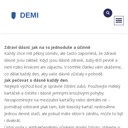
Zdraví dásní: jak na to jednoduše a účinně
Každý chce mít pěkný úsměv, ale často zapomíná, že zdravé
dásně jsou základ. Když jsou dásně zdravé, zuby drží pevně a
není riziko krvácení ani zápachu. V tomhle článku vám ukážeme,
co dělat každý den, aby vaše dásně zůstaly v pohodě.
Jak pečovat o dásně každý den
Nejlepší výchozí bod je správné čištění zubů. Používejte měkký
kartáček a čistěte i dásně jemnými krouživými pohyby.
Nezapomínejte na mezizubní kartáčky nebo dentální nit –
pomáhají odstranit plak tam, kde klasický kartáč nedosáhne.
Jednou denně stačí, ale pokud máte sklon k zánětu, může to být
i dvakrát.
Ústní voda s antibakteriálním účinkem doplní čistotu. Vyberte si