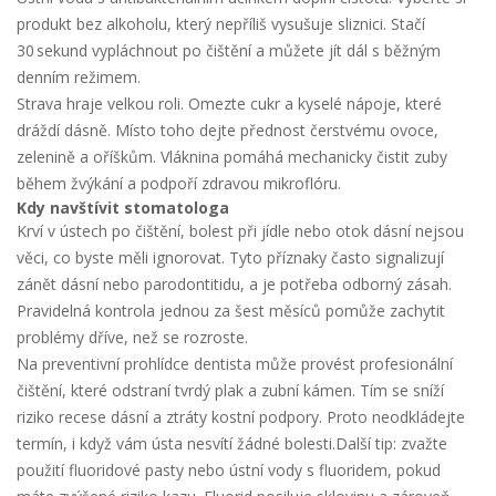
produkt bez alkoholu, který nepříliš vysušuje sliznici. Stačí
30 sekund vypláchnout po čištění a můžete jít dál s běžným
denním režimem.
Strava hraje velkou roli. Omezte cukr a kyselé nápoje, které
dráždí dásně. Místo toho dejte přednost čerstvému ovoce,
zelenině a oříškům. Vláknina pomáhá mechanicky čistit zuby
během žvýkání a podpoří zdravou mikroflóru.
Kdy navštívit stomatologa
Krví v ústech po čištění, bolest při jídle nebo otok dásní nejsou
věci, co byste měli ignorovat. Tyto příznaky často signalizují
zánět dásní nebo parodontitidu, a je potřeba odborný zásah.
Pravidelná kontrola jednou za šest měsíců pomůže zachytit
problémy dříve, než se rozroste.
Na preventivní prohlídce dentista může provést profesionální
čištění, které odstraní tvrdý plak a zubní kámen. Tím se sníží
riziko recese dásní a ztráty kostní podpory. Proto neodkládejte
termín, i když vám ústa nesvítí žádné bolesti.Další tip: zvažte
použití fluoridové pasty nebo ústní vody s fluoridem, pokud