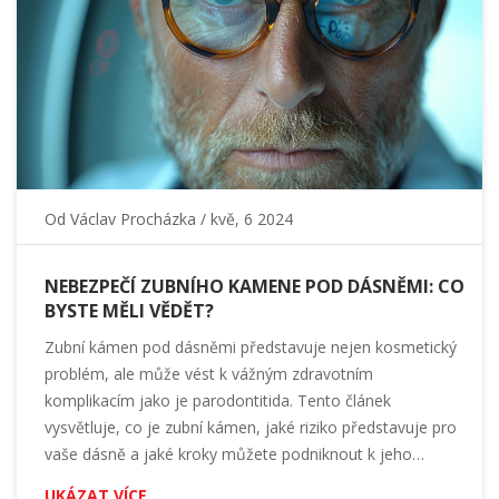
Od
Václav Procházka
/ kvě, 6 2024
NEBEZPEČÍ ZUBNÍHO KAMENE POD DÁSNĚMI: CO
BYSTE MĚLI VĚDĚT?
Zubní kámen pod dásněmi představuje nejen kosmetický
problém, ale může vést k vážným zdravotním
komplikacím jako je parodontitida. Tento článek
vysvětluje, co je zubní kámen, jaké riziko představuje pro
vaše dásně a jaké kroky můžete podniknout k jeho
prevenci a odstranění. Uvedeme také, jaké jsou
UKÁZAT VÍCE