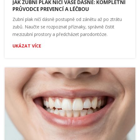
JAK ZUBNÍ PLAK NIČÍ VAŠE DÁSNĚ: KOMPLETNÍ
PRŮVODCE PREVENCÍ A LÉČBOU
Zubní plak ničí dásně postupně od zánětu až po ztrátu
zubů. Naučte se rozpoznat příznaky, správně čistit
mezizubní prostory a předcházet parodontóze.
UKÁZAT VÍCE