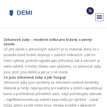
Zirkonové zuby – moderní volba pro krásný a pevný
úsměv
Už jste slyšeli o zirkonových zubech? Je to materiál, který se v
poslední době hodně objevuje v zubních ordinacích. Lidé ho
často vybírají, protože vypadá jako přirozený zub a zároveň je
velmi odolný. V tomto článku vám ukážeme, co zirkonové zuby
jsou, proč jsou dobré a jak se o ně starat.
Co jsou zirkonové zuby a jak fungují
Zirkonové zuby jsou vyrobeny ze zirkonium‑oxidové keramiky.
Materiál je tvrdý, nepropustný pro bakterie a dobře napodobuje
barvu a průhlednost přírodních zubů. Když potřebujete náhradu
– například korunku po zubním kazu nebo po vytržení – zubař
může zirkon použít místo kovu. Výroba probíhá v laboratoři: