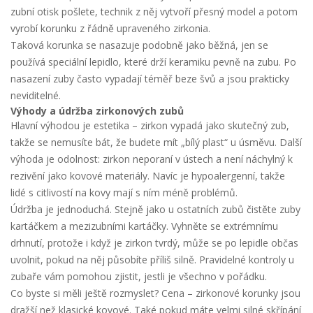
zubní otisk pošlete, technik z něj vytvoří přesný model a potom
vyrobí korunku z řádně upraveného zirkonia.
Taková korunka se nasazuje podobně jako běžná, jen se
používá speciální lepidlo, které drží keramiku pevně na zubu. Po
nasazení zuby často vypadají téměř beze švů a jsou prakticky
neviditelné.
Výhody a údržba zirkonových zubů
Hlavní výhodou je estetika – zirkon vypadá jako skutečný zub,
takže se nemusíte bát, že budete mít „bílý plast“ u úsměvu. Další
výhoda je odolnost: zirkon neporaní v ústech a není náchylný k
rezivění jako kovové materiály. Navíc je hypoalergenní, takže
lidé s citlivostí na kovy mají s ním méně problémů.
Údržba je jednoduchá. Stejně jako u ostatních zubů čistěte zuby
kartáčkem a mezizubními kartáčky. Vyhněte se extrémnímu
drhnutí, protože i když je zirkon tvrdý, může se po lepidle občas
uvolnit, pokud na něj působíte příliš silně. Pravidelné kontroly u
zubaře vám pomohou zjistit, jestli je všechno v pořádku.
Co byste si měli ještě rozmyslet? Cena – zirkonové korunky jsou
dražší než klasické kovové. Také pokud máte velmi silné skřípání