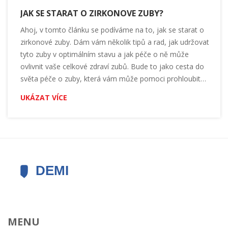
JAK SE STARAT O ZIRKONOVE ZUBY?
Ahoj, v tomto článku se podíváme na to, jak se starat o
zirkonové zuby. Dám vám několik tipů a rad, jak udržovat
tyto zuby v optimálním stavu a jak péče o ně může
ovlivnit vaše celkové zdraví zubů. Bude to jako cesta do
světa péče o zuby, která vám může pomoci prohloubit
vaše znalosti o tomto tématu. Připojte se ke mně a
UKÁZAT VÍCE
pojďme to společně prozkoumat!
MENU