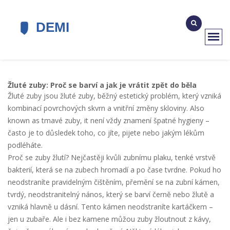
Žluté zuby: Proč se barví a jak je vrátit zpět do běla
Žluté zuby jsou
žluté zuby
,
běžný estetický problém, který vzniká
kombinací povrchových skvrn a vnitřní změny skloviny
. Also
known as
tmavé zuby
, it není vždy znamení špatné hygieny –
často je to důsledek toho, co jíte, pijete nebo jakým lékům
podléháte.
Proč se zuby žlutí? Nejčastěji kvůli
zubnímu plaku
,
tenké vrstvě
bakterií, která se na zubech hromadí a po čase tvrdne
. Pokud ho
neodstraníte pravidelným čištěním, přemění se na
zubní kámen
,
tvrdý, neodstranitelný nános, který se barví černě nebo žlutě a
vzniká hlavně u dásní
. Tento kámen neodstraníte kartáčkem –
jen u zubaře. Ale i bez kamene můžou zuby žloutnout z kávy,