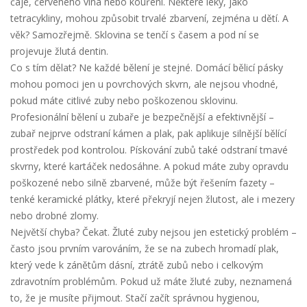
čaje, červeného vína nebo kouření. Některé léky, jako
tetracykliny, mohou způsobit trvalé zbarvení, zejména u dětí. A
věk? Samozřejmě. Sklovina se tenčí s časem a pod ní se
projevuje žlutá dentin.
Co s tím dělat? Ne každé bělení je stejné. Domácí bělicí pásky
mohou pomoci jen u povrchových skvrn, ale nejsou vhodné,
pokud máte citlivé zuby nebo poškozenou sklovinu.
Profesionální bělení u zubaře je bezpečnější a efektivnější –
zubař nejprve odstraní kámen a plak, pak aplikuje silnější bělící
prostředek pod kontrolou. Pískování zubů také odstraní tmavé
skvrny, které kartáček nedosáhne. A pokud máte zuby opravdu
poškozené nebo silně zbarvené, může být řešením
fazety
–
tenké keramické plátky, které překryjí nejen žlutost, ale i mezery
nebo drobné zlomy.
Největší chyba? Čekat. Žluté zuby nejsou jen estetický problém –
často jsou prvním varováním, že se na zubech hromadí plak,
který vede k zánětům dásní, ztrátě zubů nebo i celkovým
zdravotním problémům. Pokud už máte žluté zuby, neznamená
to, že je musíte přijmout. Stačí začít správnou hygienou,