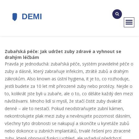
Zubařská péče: Jak udržet zuby zdravé a vyhnout se
drahým léčbám
Pravda je jednoduchá:
zubařská péče
,
systém pravidelné péče o
zuby a dásně, který zabraňuje infekcím, ztrátě zubů a drahým
zákrokům
. Also known as
ústní hygiena
, it je to, co rozhoduje,
jestli budete za 10 let mít přirozené zuby nebo protézy.
Nejde o
to, kolikrát jste byli u zubaře, ale o to, co děláte každý den mezi
návštěvami. Mnoho lidí si myslí, že stačí čistit zuby dvakrát
denně – ale to nestačí. Pokud neodstraňujete zubní kámen,
nekontrolujete plak mezi zuby a nevěnujete pozornost dásním,
všechny tyto drobnosti se nakupují a skončíte u kyretáže zubů
nebo dokonce u
zubních implantátů
,
trvalé řešení pro ztracené
zuby, které obnovují funkci i vzhled, ale vyžadují předchozí