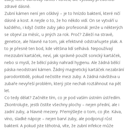
zdravé dásně
.
Zubní kámen není jen ošklivý – je to hnízdo bakterií, které ničí
dásně a kost. A nejde o to, že ho někdo vidí. On se vytváří u
každého, i když čistíte zuby jako profesionál. Jenže u některých
se objeví za měsíc, u jiných za rok. Proč? Záleží na stravě,
genetice, ale hlavně na tom, jak efektivně odstraňujete plak. A
to je přesně ten bod, kde většina lidí selhává. Nepoužívají
mezizubní kartáček, neví, jak správně použít sonický kartáček,
nebo si myslí, že bělicí pásky nahradí hygienu. Ale žádná bělící
páska neodstraní kámen. Žádný magnetický kartáček nezabrání
parodontitidě, pokud nečistíte mezi zuby. A žádná návštěva u
zubaře nevyřeší problém, který jste nechali roztáhnout na pět
let.
Co tedy dělat? Začněte tím, co je pod vaším ústním ústředím.
Zkontrolujte, jestli čistíte všechny plochy – nejen přední, ale i
zadní zuby, a hlavně mezery. Přemýšlejte o tom, co jíte. Káva,
víno, sladké nápoje – nejen barví zuby, ale podporují růst
bakterií. A pokud jste těhotná, víte, že zubní infekce může