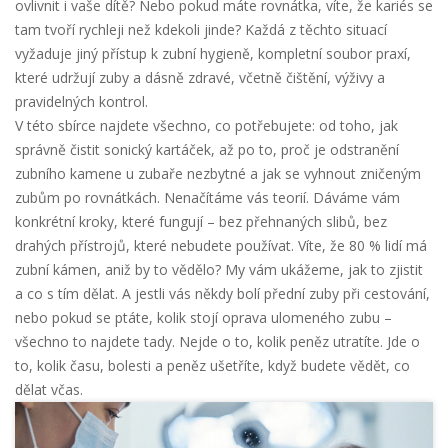
ovlivnit i vaše dítě? Nebo pokud máte rovnátka, víte, že kariés se
tam tvoří rychleji než kdekoli jinde? Každá z těchto situací
vyžaduje jiný přístup k
zubní hygieně
,
kompletní soubor praxí,
které udržují zuby a dásně zdravé, včetně čištění, výživy a
pravidelných kontrol
.
V této sbírce najdete všechno, co potřebujete: od toho, jak
správně čistit sonický kartáček, až po to, proč je odstranění
zubního kamene u zubaře nezbytné a jak se vyhnout zničeným
zubům po rovnátkách. Nenačítáme vás teorií. Dáváme vám
konkrétní kroky, které fungují – bez přehnaných slibů, bez
drahých přístrojů, které nebudete používat. Víte, že 80 % lidí má
zubní kámen, aniž by to vědělo? My vám ukážeme, jak to zjistit
a co s tím dělat. A jestli vás někdy bolí přední zuby při cestování,
nebo pokud se ptáte, kolik stojí oprava ulomeného zubu –
všechno to najdete tady. Nejde o to, kolik peněz utratíte. Jde o
to, kolik času, bolesti a peněz ušetříte, když budete vědět, co
dělat včas.