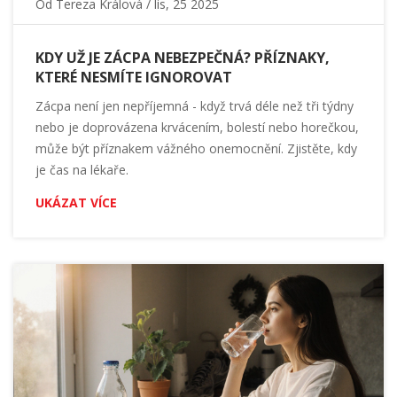
Od
Tereza Králová
/ lis, 25 2025
KDY UŽ JE ZÁCPA NEBEZPEČNÁ? PŘÍZNAKY,
KTERÉ NESMÍTE IGNOROVAT
Zácpa není jen nepříjemná - když trvá déle než tři týdny
nebo je doprovázena krvácením, bolestí nebo horečkou,
může být příznakem vážného onemocnění. Zjistěte, kdy
je čas na lékaře.
UKÁZAT VÍCE