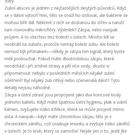
zuby.
Zubní absces je jedním z nejčastějších skrytých původců. Když
se v dásni vytvoří hnis, tělo se snaží ho izolovat, ale bakterie se
mohou šířit dál. Některé z nich se dostanou do střev a naruší
tam rovnováhu mikroflóry. Výsledek? Zácpa, nebo naopak
průjem. A to všechno bez bolesti v ústech. Mnoho lidí se
neobrátí na zubaře, protože nemají bolest zubu. Ale bolest
nemusí být příznakem—někdy je zácpa ten signál, který byste
měli poslouchat. Pokud máte dlouhodobou zácpu, která
neodchází i při změně stravy a pítí více vody, zkuste si
připomenout: nebylo v posledních měsících nějaké zubní
ošetření? Byl nějaký zub citlivý nebo zčervenalá dásň? Tyto
detaily nejsou náhodné.
Zácpa a ústní zdraví jsou propojené jako dva koncové body
jednoho kabelu. Když máte špatnou ústní hygienu, plak a zubní
kámen, zvyšujete riziko infekce, která se může projevit mimo
ústa. A naopak—když máte chronickou zácpu, tělo je v
chronickém zánětu, což oslabuje imunitu a zvyšuje riziko zánětů
v ústech. Je to kruh, který se samoživí. Nejde jen o to, jestli jíte