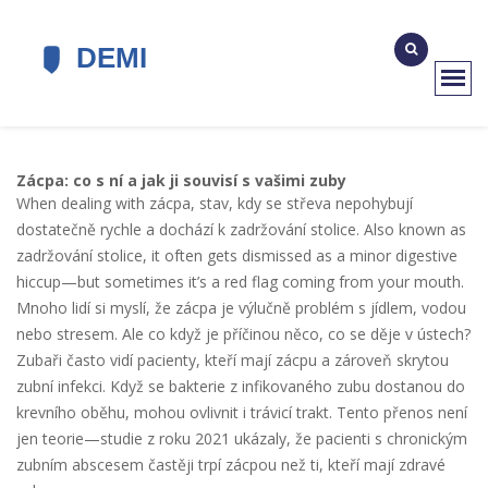
Zácpa: co s ní a jak ji souvisí s vašimi zuby
When dealing with
zácpa
,
stav, kdy se střeva nepohybují
dostatečně rychle a dochází k zadržování stolice
. Also known as
zadržování stolice
, it often gets dismissed as a minor digestive
hiccup—but sometimes it’s a red flag coming from your mouth.
Mnoho lidí si myslí, že zácpa je výlučně problém s jídlem, vodou
nebo stresem. Ale co když je příčinou něco, co se děje v ústech?
Zubaři často vidí pacienty, kteří mají zácpu a zároveň skrytou
zubní infekci. Když se bakterie z infikovaného zubu dostanou do
krevního oběhu, mohou ovlivnit i trávicí trakt. Tento přenos není
jen teorie—studie z roku 2021 ukázaly, že pacienti s chronickým
zubním abscesem častěji trpí zácpou než ti, kteří mají zdravé