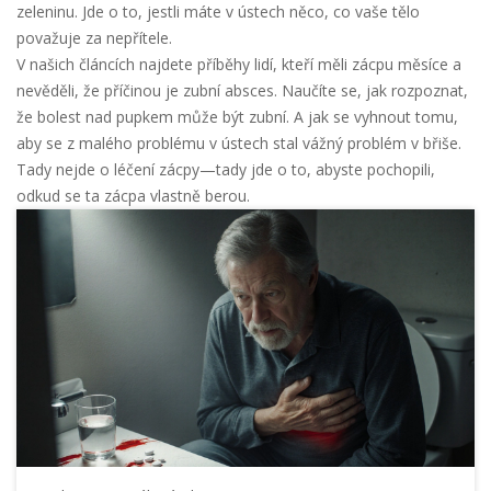
zeleninu. Jde o to, jestli máte v ústech něco, co vaše tělo
považuje za nepřítele.
V našich článcích najdete příběhy lidí, kteří měli zácpu měsíce a
nevěděli, že příčinou je zubní absces. Naučíte se, jak rozpoznat,
že bolest nad pupkem může být zubní. A jak se vyhnout tomu,
aby se z malého problému v ústech stal vážný problém v břiše.
Tady nejde o léčení zácpy—tady jde o to, abyste pochopili,
odkud se ta zácpa vlastně berou.