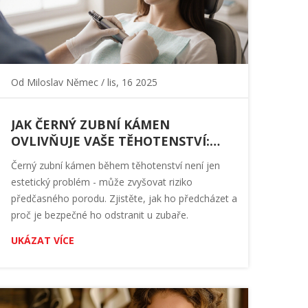
Od
Miloslav Němec
/ lis, 16 2025
JAK ČERNÝ ZUBNÍ KÁMEN
OVLIVŇUJE VAŠE TĚHOTENSTVÍ:
RIZIKA A CO S TÍM DĚLAT
Černý zubní kámen během těhotenství není jen
estetický problém - může zvyšovat riziko
předčasného porodu. Zjistěte, jak ho předcházet a
proč je bezpečné ho odstranit u zubaře.
UKÁZAT VÍCE