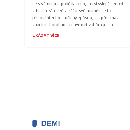
se s vámi ráda podělila o tip, jak si vylepšit zubní
zdraví a zároveň zkrášlit svůj úsměv. Je to
pískování zubů – účinný způsob, jak předcházet
zubním chorobám a navracet zubům jejich
přirozenou běl. Zjistěte, jak tento zákrok probíhá,
UKÁZAT VÍCE
jaké má výhody a pro koho je vhodný. Protože i
detaily jako je správná hygiena a péče o zuby nám
pomáhají cítit se lépe a sebevědoměji.