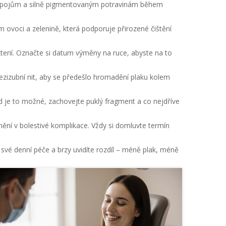
m nápojům a silně pigmentovaným potravinám během
 ovoci a zelenině, která podporuje přirozené čištění
terií. Označte si datum výměny na ruce, abyste na to
 mezizubní nit, aby se předešlo hromadění plaku kolem
 je to možné, zachovejte puklý fragment a co nejdříve
mění v bolestivé komplikace. Vždy si domluvte termín
své denní péče a brzy uvidíte rozdíl – méně plak, méně