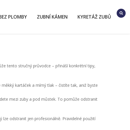
BEZ PLOMBY
ZUBNÍ KÁMEN
KYRETÁŽ ZUBŮ
e tento stručný průvodce – přináší konkrétní tipy,
ěkký kartáček a mírný tlak – čistíte tak, aniž byste
ojdete mezi zuby a pod můstek. To pomůže odstranit
 lze odstranit jen profesionálně. Pravidelné použití