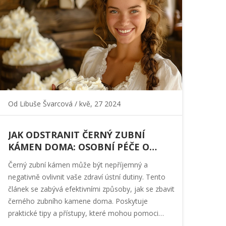
Od
Libuše Švarcová
/ kvě, 27 2024
JAK ODSTRANIT ČERNÝ ZUBNÍ
KÁMEN DOMA: OSOBNÍ PÉČE O
ZUBY
Černý zubní kámen může být nepříjemný a
negativně ovlivnit vaše zdraví ústní dutiny. Tento
článek se zabývá efektivními způsoby, jak se zbavit
černého zubního kamene doma. Poskytuje
praktické tipy a přístupy, které mohou pomoci
udržet vaše zuby čisté a zdravé bez potřeby