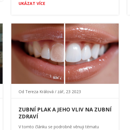
UKÁZAT VÍCE
možnosti léčby jsou dostupné.
Od
Tereza Králová
/ zář, 23 2023
ZUBNÍ PLAK A JEHO VLIV NA ZUBNÍ
ZDRAVÍ
V tomto článku se podrobně věnuji tématu