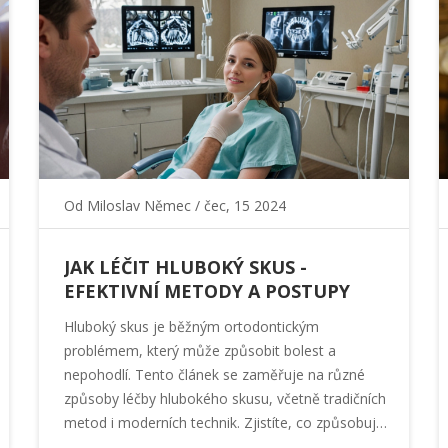
Od
Miloslav Němec
/ čec, 15 2024
JAK LÉČIT HLUBOKÝ SKUS -
EFEKTIVNÍ METODY A POSTUPY
Hluboký skus je běžným ortodontickým
problémem, který může způsobit bolest a
nepohodlí. Tento článek se zaměřuje na různé
způsoby léčby hlubokého skusu, včetně tradičních
metod i moderních technik. Zjistíte, co způsobuje
hluboký skus, jaké jsou jeho komplikace a jaké