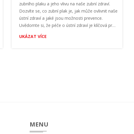
zubního plaku a jeho vlivu na naše zubní zdraví.
Dozvíte se, co zubní plak je, jak může ovlivnit naše
ústní zdraví a jaké jsou možnosti prevence.
Uvědomte si, že péče o ústní zdraví je klíčová pro
celkové zdraví těla. Přijďte se se mnou podívat na
UKÁZAT VÍCE
zajímavosti o zubním plaku.
MENU