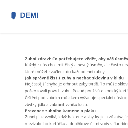
Zubní zdraví: Co potřebujete vědět, aby váš úsměv
Každý z nás chce mít čistý a pevný úsměv, ale často ne
které můžete začlenit do každodenní rutiny.
Jak správně čistit zuby a nechat sklovinu v klidu
Nejčastější chyba je drhnout zuby tvrdě. To může sklovi
poškozovali povrch zubu. Pokud používáte sonický kartá
Čištění pod zubním můstkem vyžaduje speciální nástroj
zbytky jídla a zabránit vzniku kazu.
Prevence zubního kamene a plaku
Zubní plak vzniká, když bakterie a zbytky jídla zůstávaj
mezizubního kartáčku a doplňkové ústní vody s fluoride