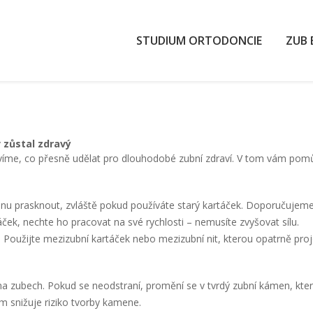
STUDIUM ORTODONCIE
ZUB 
 zůstal zdravý
víme, co přesně udělat pro dlouhodobé zubní zdraví. V tom vám pomůž
nu prasknout, zvláště pokud používáte starý kartáček. Doporučujeme m
ček, nechte ho pracovat na své rychlosti – nemusíte zvyšovat sílu.
. Použijte mezizubní kartáček nebo mezizubní nit, kterou opatrně pr
í na zubech. Pokud se neodstraní, promění se v tvrdý zubní kámen, který
m snižuje riziko tvorby kamene.