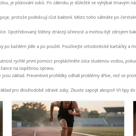
trolou, je pískování zubů. Po zákroku je důležité se vyhýbat tmavý
je, protože podněcují růst bakterií. Místo toho sáhněte po čerstvém
síce. Opotřebovaný štětiny ztrácejí účinnost a mohou být zdrojem bak
zuby po každém jídle a po použití. Používejte ortodontické kartáčky a
utnost rychlé první pomoci: propláchněte ústa studenou vodou, pokud
je šance na úspěšnou opravu.
jsou základ. Preventivní prohlídky odhalí problémy dříve, než se pro
áklad pro dlouhodobě zdravé zuby. Zkuste zapojit alespoň tři tipy do 