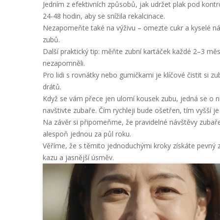
Jedním z efektivních způsobů, jak udržet plak pod kon
24‑48 hodin, aby se snížila rekalcinace.
Nezapomeňte také na výživu – omezte cukr a kyselé nápo
zubů.
Další praktický tip: měňte zubní kartáček každé 2–3 mě
nezapomněli.
Pro lidi s rovnátky nebo gumičkami je klíčové čistit si 
drátů.
Když se vám přece jen ulomí kousek zubu, jedná se o n
navštivte zubaře. Čím rychleji bude ošetřen, tím vyšší 
Na závěr si připomeňme, že pravidelné návštěvy zubaře 
alespoň jednou za půl roku.
Věříme, že s těmito jednoduchými kroky získáte pevný z
kazu a jasnější úsměv.