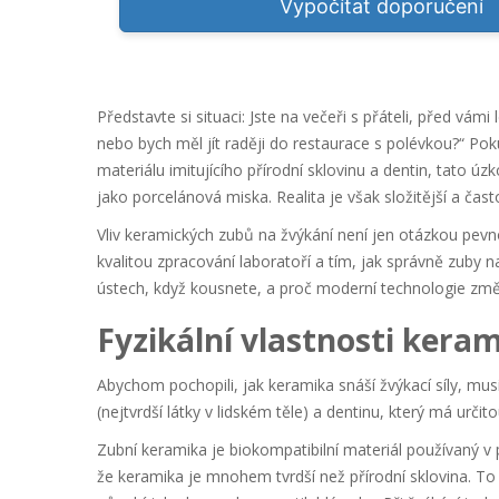
Vypočítat doporučení
Představte si situaci: Jste na večeři s přáteli, před vám
nebo bych měl jít raději do restaurace s polévkou?“ P
materiálu imitujícího přírodní sklovinu a dentin
, tato úz
jako porcelánová miska. Realita je však složitější a čast
Vliv keramických zubů na žvýkání není jen otázkou pevno
kvalitou zpracování laboratoří a tím, jak správně zuby n
ústech, když kousnete, a proč moderní technologie změn
Fyzikální vlastnosti keram
Abychom pochopili, jak keramika snáší žvýkací síly, musí
(nejtvrdší látky v lidském těle) a dentinu, který má urči
Zubní keramika
je
biokompatibilní materiál používaný v 
že keramika je mnohem tvrdší než přírodní sklovina. To 