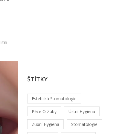
řešení
Od
Lukáš
Hrabec
/
itní
srp,
5
2026
ŠTÍTKY
Estetická Stomatologie
Péče O Zuby
Ústní Hygiena
Zubní Hygiena
Stomatologie