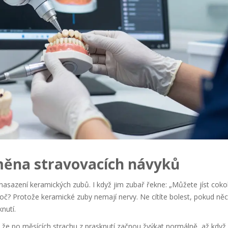
měna stravovacích návyků
 nasazení keramických zubů. I když jim zubař řekne: „Můžete jíst cokol
roč? Protože keramické zuby nemají nervy. Ne cítíte bolest, pokud ně
nutí.
, že po měsících strachu z prasknutí začnou žvýkat normálně, až když 