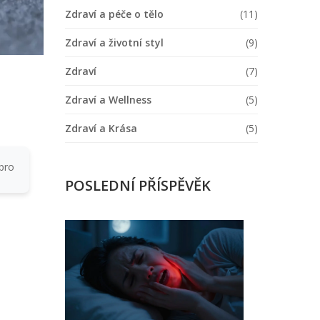
Zdraví a péče o tělo
(11)
Zdraví a životní styl
(9)
Zdraví
(7)
Zdraví a Wellness
(5)
Zdraví a Krása
(5)
 pro
POSLEDNÍ PŘÍSPĚVĚK
Co
na
bolest
zubního
kazu?
Okamžitá