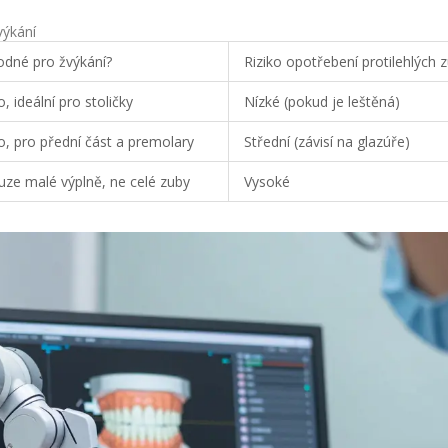
výkání
odné pro žvýkání?
Riziko opotřebení protilehlých 
, ideální pro stoličky
Nízké (pokud je leštěná)
o, pro přední část a premolary
Střední (závisí na glazúře)
uze malé výplně, ne celé zuby
Vysoké