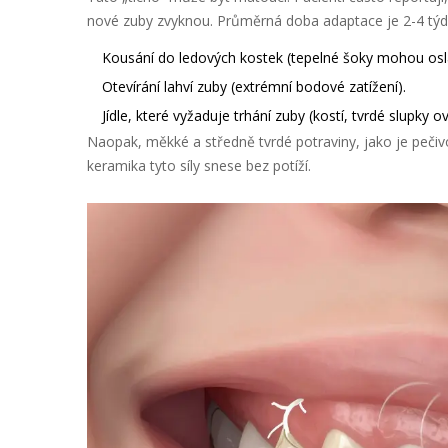
nové zuby zvyknou. Průměrná doba adaptace je 2-4 týd
Kousání do ledových kostek (tepelné šoky mohou osl
Otevírání lahví zuby (extrémní bodové zatížení).
Jídle, které vyžaduje trhání zuby (kostí, tvrdé slupky o
Naopak, měkké a středně tvrdé potraviny, jako je pečiv
keramika tyto síly snese bez potíží.