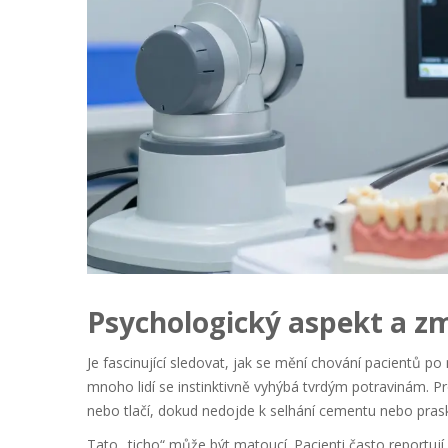
Psychologický aspekt a z
Je fascinující sledovat, jak se mění chování pacientů po
mnoho lidí se instinktivně vyhýbá tvrdým potravinám. P
nebo tlačí, dokud nedojde k selhání cementu nebo prask
Tato „ticho“ může být matoucí. Pacienti často reportují