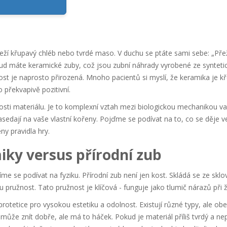
i leží křupavý chléb nebo tvrdé maso. V duchu se ptáte sami sebe: „Přež
okud máte
keramické zuby
, což jsou
zubní náhrady vyrobené ze synteti
kost je naprosto přirozená. Mnoho pacientů si myslí, že keramika je k
o překvapivě pozitivní.
sti materiálu. Je to komplexní vztah mezi biologickou mechanikou vaší
asedají na vaše vlastní kořeny. Pojďme se podívat na to, co se děje v
y pravidla hry.
iky versus přírodní zub
me se podívat na fyziku. Přírodní zub není jen kost. Skládá se ze sklo
tou pružnost. Tato pružnost je klíčová - funguje jako tlumič nárazů při 
protetice pro vysokou estetiku a odolnost
. Existují různé typy, ale obe
může znít dobře, ale má to háček. Pokud je materiál příliš tvrdý a ne