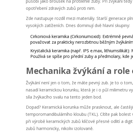
působí jako brousek na protilehlé zuby. Při žvýkání tedy
opotřebení zdravých zubů proti nim.
Zde nastupuje rozdíl mezi materiály. Starší generace p
vysokých zatíženích. Dnes dominují dvě hlavní skupiny:
Cirkoniová keramika (Cirkoniumoxid):
Extrémně pevná, 
považovat za prakticky nerozbitnou běžným žvýkáním
Krystalická keramika (např. IPS e.max, lithiumsilikát):
M
Používá se spíše pro přední zuby a předmolary, kde je 
Mechanika žvýkání a role 
Žvýkání není jen o tom, že máte pevný zub. Je to o to
nasadí keramickou korunku, která je i o půl milimetru vy
síla žvýkacího svalu na tento jeden bod.
Dopad? Keramická korunka může prasknout, ale častěji
temporomandibulárního kloubu (TKL). Cítíte pak bolest v
při výrobě keramických zubů klíčové přesné odlití a digi
zubů harmonicky, nikoliv izolovaně.