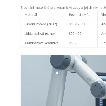
Srovnání materiálů pro keramické zuby a jejich vliv na ž
Materiál
Pevnost (MPa)
Vh
Cirkoniumoxid (ZrO2)
900-1200+
Ano
Lithiumsilikát (e.max)
350-400
An
Aluminátová keramika
250-300
Po