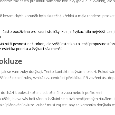
 nehrozí tak často prasknutí samotné korunky (pokud je kvalitní), ale 
lně keramických koruněk byla skutečně křehká a měla tendenci praskat
často používána pro zadní stoličky, kde je žvýkací síla největší. Lze j
.
á nižší pevnost než cirkon, ale vyšší estetikou a lepší propustností sv
estetika priorita a žvýkací síla menší.
okluze
m, jak se vám zuby dotýkají. Tento kontakt nazýváme okluzí. Pokud v
šší než okolní zuby, vzniká tzv. centrální překážka. Při zavření úst do
 dochází k bolesti kořene zubořeného zubu nebo k poškození
 uších, hlava vás bolí ráno a žvýkání se stává nepříjemným rituálem. 
tální plánování okluze. Zubař musí zajistit, aby se keramika dotýkala o