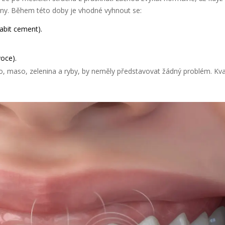
ny. Během této doby je vhodné vyhnout se:
abit cement).
voce).
o, maso, zelenina a ryby, by neměly představovat žádný problém. Kval