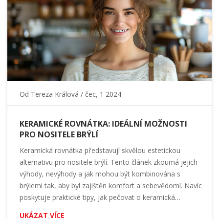
Od
Tereza Králová
/ čec, 1 2024
KERAMICKÉ ROVNÁTKA: IDEÁLNÍ MOŽNOSTI
PRO NOSITELE BRÝLÍ
Keramická rovnátka představují skvělou estetickou
alternativu pro nositele brýlí. Tento článek zkoumá jejich
výhody, nevýhody a jak mohou být kombinována s
brýlemi tak, aby byl zajištěn komfort a sebevědomí. Navíc
poskytuje praktické tipy, jak pečovat o keramická
rovnátka a jak si zvyknout na jejich nošení.
UKÁZAT VÍCE