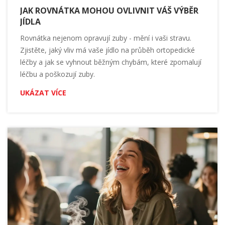
JAK ROVNÁTKA MOHOU OVLIVNIT VÁŠ VÝBĚR
JÍDLA
Rovnátka nejenom opravují zuby - mění i vaši stravu.
Zjistěte, jaký vliv má vaše jídlo na průběh ortopedické
léčby a jak se vyhnout běžným chybám, které zpomalují
léčbu a poškozují zuby.
UKÁZAT VÍCE