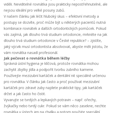
viděli. Neviditelné rovnátka jsou prakticky nepostřehnutelné, ale
nejsou ideální pro velké posuny zubů.
V našem článku
Jak léčit hluboký skus – efektivní metody a
postupy
se dozvíte, proč může být u některých pacientů nutná
kombinace rovnátek a dalších ortodontických pomůcek. Pokud
vás zajímá, jak dlouho trvá studium ortodoncie, mrkněte na
Jak
dlouho trvá studium ortodoncie v České republice?
– zjistíte,
jaký výcvik musí ortodontista absolvovat, abyste měli jistotu, že
vám rovnátka nasadí profesionál.
Jak pečovat o rovnátka během léčby
Správná ústní hygiena je klíčová, protože rovnátka mohou
zachytit zbytky jídla a podpořit tvorbu zubního kamene.
Používejte mezizubní kartáček a dentální nit speciálně určenou
pro rovnátka. V článku
Jak často a proč používat mezizubní
kartáček pro zdravé zuby
najdete praktické tipy, jak kartáček
držet a jak často ho čistit.
Vyvarujte se tvrdých a lepkavých potravin – např. ořechy,
žvýkačky nebo tvrdý cukr. Pokud se vám něco zasekne, nechte
rovnátka v ústech jen na chvilku a potom použijte speciální