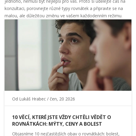
jednoho, nemusí být nejlepší pro vás. Proto si udělejte čas na
konzultaci, porovnejte různé typy rovnátek a připravte se na
malou, ale důležitou změnu ve vašem každodenním režimu.
Od
Lukáš Hrabec
/ čen, 20 2026
10 VĚCÍ, KTERÉ JSTE VŽDY CHTĚLI VĚDĚT O
ROVNÁTKÁCH: MÝTY, CENY A BOLEST
Objasníme 10 nejčastějších obav o rovnátkách: bolest,