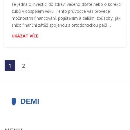
se jedná o investici do zdraví vašeho dítěte nebo o korekci
zubů v dospělém věku. Tento průvodce vás provede
možnostmi financování, pojištěním a dalšími způsoby, jak
snížit finanční zátěž spojenou s ortodontickou péčí.
Získejte cenné informace a tipy, jak ušetřit na nákladech a
UKÁZAT VÍCE
zároveň získat nejlepší možnou péči.
1
2