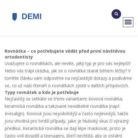
Rovnátka – co potřebujete vědět před první návštěvou
ortodontisty
Uvažujete o rovnátkách, ale nevíte, jaký typ je pro vás nejlepší?
Nebo vás trápí otázka, jak se o rovnátka starat během léčby? V
tomhle článku vám odpovíme na nejčastější dotazy a podíváme
se, co už naši čtenáři o rovnátkách zjistili v dalších příspěvcích.
Typy rovnátek a kdo je potřebuje
Nejčastěji se setkáte se třemi variantami: kovová rovnátka,
keramická rovnátka a takzvané neviditelné rovnátka (např.
Invisalign). Kovová jsou nejodolnější a často nejlevnější, takže
jsou vhodná pro tvrdší případy, jako je hluboký skus či výrazný
předkus. Keramická rovnátka se dají lépe maskovat, proto je
často volí dospělí a teenagery, kteří nechtějí, aby je ostatní