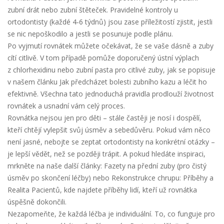
zubní drát nebo zubní štěteček. Pravidelné kontroly u
ortodontisty (každé 4‑6 týdnů) jsou zase příležitostí zjistit, jestli
se nic nepoškodilo a jestli se posunuje podle plánu.
Po vyjmutí rovnátek můžete očekávat, že se vaše dásně a zuby
cítí citlivě. V tom případě pomůže doporučený ústní výplach
z chlorhexidinu nebo zubní pasta pro citlivé zuby, jak se popisuje
v našem článku
Jak předcházet bolesti zubního kazu a léčit ho
efektivně
. Všechna tato jednoduchá pravidla prodlouží životnost
rovnátek a usnadní vám celý proces.
Rovnátka nejsou jen pro děti – stále častěji je nosí i dospělí,
kteří chtějí vylepšit svůj úsměv a sebedůvěru. Pokud vám něco
není jasné, nebojte se zeptat ortodontisty na konkrétní otázky –
je lepší vědět, než se později trápit. A pokud hledáte inspiraci,
mrkněte na naše další články:
Fazety na přední zuby
(pro čistý
úsměv po skončení léčby) nebo
Rekonstrukce chrupu: Příběhy a
Realita Pacientů
, kde najdete příběhy lidí, kteří už rovnátka
úspěšně dokončili.
Nezapomeňte, že každá léčba je individuální. To, co funguje pro