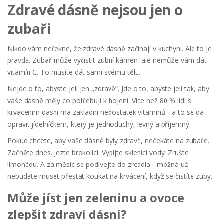
Zdravé dásně nejsou jen o
zubaři
Nikdo vám neřekne, že zdravé dásně začínají v kuchyni. Ale to je
pravda. Zubař může vyčistit zubní kámen, ale nemůže vám dát
vitamín C. To musíte dát sami svému tělu.
Nejde o to, abyste jeli jen „zdravě“. Jde o to, abyste jeli tak, aby
vaše dásně měly co potřebují k hojení. Více než 80 % lidí s
krvácením dásní má základní nedostatek vitamínů - a to se dá
opravit jídelníčkem, který je jednoduchý, levný a příjemný.
Pokud chcete, aby vaše dásně byly zdravé, nečekáte na zubaře.
Začněte dnes. Jezte brokolici. Vypijte sklenici vody. Zrušte
limonádu. A za měsíc se podívejte do zrcadla - možná už
nebudete muset přestat koukat na krvácení, když se čistíte zuby.
Může jíst jen zeleninu a ovoce
zlepšit zdraví dásní?