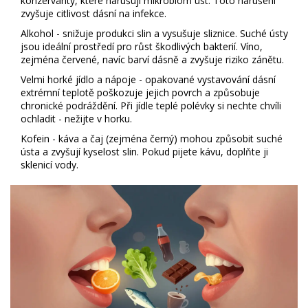
konzervanty, které narušují mikrobiom úst. Toto narušení
zvyšuje citlivost dásní na infekce.
Alkohol
- snižuje produkci slin a vysušuje sliznice. Suché ústy
jsou ideální prostředí pro růst škodlivých bakterií. Víno,
zejména červené, navíc barví dásně a zvyšuje riziko zánětu.
Velmi horké jídlo a nápoje
- opakované vystavování dásní
extrémní teplotě poškozuje jejich povrch a způsobuje
chronické podráždění. Při jídle teplé polévky si nechte chvíli
ochladit - nežijte v horku.
Kofein
- káva a čaj (zejména černý) mohou způsobit suché
ústa a zvyšují kyselost slin. Pokud pijete kávu, doplňte ji
sklenicí vody.