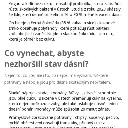
Yogurt a kefír bez cukru
- obsahují probiotika, která zabraňují
růstu škodlivých bakterií v ústech. Studie z roku 2023 ukázaly,
že lidé, kteří denně pili kefír, měli o 30 % méně krvácení dásní.
Orchideje a černá čokoláda (85 % kakaa a více)
- kakaové
zrnko obsahuje polyfenoly, které potlačují růst bakterií
způsobujících zánět. Nejde o sladkou čokoládu - jen o tu,
která je téměř bez cukru.
Co vynechat, abyste
nezhoršili stav dásní?
Nejen to, co jíte, ale i to, co nejíte, má význam. Některé
potraviny a nápoje jsou pro dásně skutečným nepřítelem.
Sladké nápoje
- soda, limonády, šťávy i „zdravé“ smoothie
jsou plné cukru. Bakterie v ústech přeměňují cukr na kyselinu,
která nejen poškozuje zuby, ale také oslabuje dásně. Jeden
dnešní pohár limonády může způsobit 20 minut zánětu.
Průmyslově zpracované potraviny
- chipsy, sušenky, pečivo,
rychlé občerstvení obsahují transtuky, přidaný cukr a