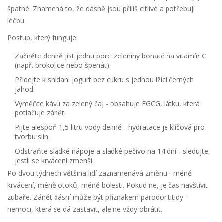
špatné. Znamená to, že dásně jsou příliš citlivé a potřebují
léčbu.
Postup, který funguje:
Začněte denně jíst jednu porci zeleniny bohaté na vitamín C
(např. brokolice nebo špenát).
Přidejte k snídani jogurt bez cukru s jednou lžící černých
jahod.
Vyměňte kávu za zelený čaj - obsahuje EGCG, látku, která
potlačuje zánět.
Pijte alespoň 1,5 litru vody denně - hydratace je klíčová pro
tvorbu slin.
Odstraňte sladké nápoje a sladké pečivo na 14 dní - sledujte,
jestli se krvácení zmenší.
Po dvou týdnech většina lidí zaznamenává změnu - méně
krvácení, méně otoků, méně bolesti. Pokud ne, je čas navštívit
zubaře. Zánět dásní může být příznakem parodontitidy -
nemoci, která se dá zastavit, ale ne vždy obrátit.