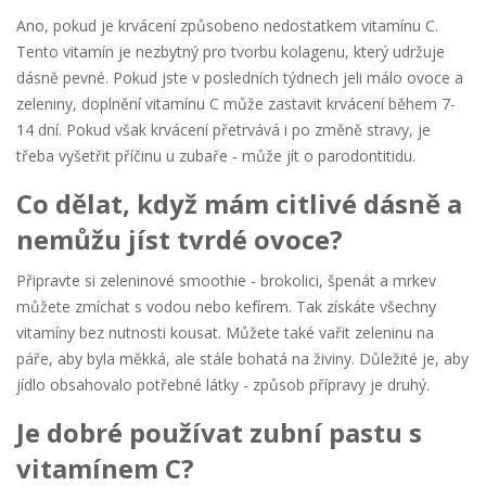
Ano, pokud je krvácení způsobeno nedostatkem vitamínu C.
Tento vitamín je nezbytný pro tvorbu kolagenu, který udržuje
dásně pevné. Pokud jste v posledních týdnech jeli málo ovoce a
zeleniny, doplnění vitamínu C může zastavit krvácení během 7-
14 dní. Pokud však krvácení přetrvává i po změně stravy, je
třeba vyšetřit příčinu u zubaře - může jít o parodontitidu.
Co dělat, když mám citlivé dásně a
nemůžu jíst tvrdé ovoce?
Připravte si zeleninové smoothie - brokolici, špenát a mrkev
můžete zmíchat s vodou nebo kefírem. Tak získáte všechny
vitamíny bez nutnosti kousat. Můžete také vařit zeleninu na
páře, aby byla měkká, ale stále bohatá na živiny. Důležité je, aby
jídlo obsahovalo potřebné látky - způsob přípravy je druhý.
Je dobré používat zubní pastu s
vitamínem C?