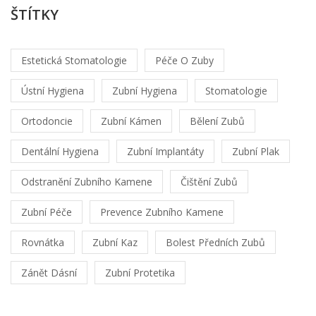
ŠTÍTKY
Estetická Stomatologie
Péče O Zuby
Ústní Hygiena
Zubní Hygiena
Stomatologie
Ortodoncie
Zubní Kámen
Bělení Zubů
Dentální Hygiena
Zubní Implantáty
Zubní Plak
Odstranění Zubního Kamene
Čištění Zubů
Zubní Péče
Prevence Zubního Kamene
Rovnátka
Zubní Kaz
Bolest Předních Zubů
Zánět Dásní
Zubní Protetika