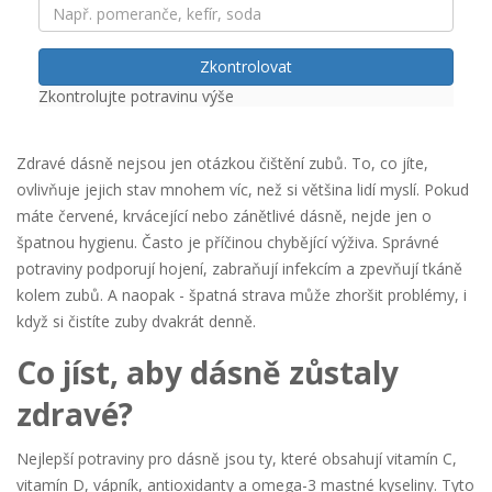
Zkontrolovat
Zkontrolujte potravinu výše
Zdravé dásně
nejsou jen otázkou čištění zubů. To, co jíte,
ovlivňuje jejich stav mnohem víc, než si většina lidí myslí. Pokud
máte červené, krvácející nebo zánětlivé dásně, nejde jen o
špatnou hygienu. Často je příčinou chybějící výživa. Správné
potraviny podporují hojení, zabraňují infekcím a zpevňují tkáně
kolem zubů. A naopak - špatná strava může zhoršit problémy, i
když si čistíte zuby dvakrát denně.
Co jíst, aby dásně zůstaly
zdravé?
Nejlepší potraviny pro dásně jsou ty, které obsahují vitamín C,
vitamín D, vápník, antioxidanty a omega-3 mastné kyseliny. Tyto