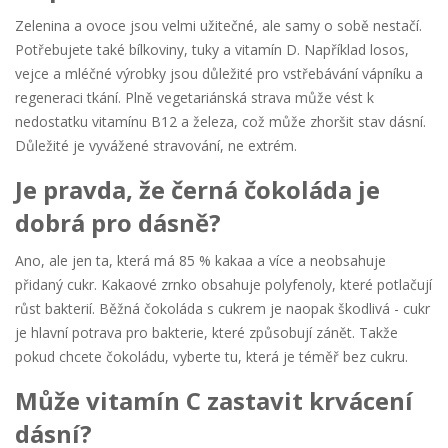
Zelenina a ovoce jsou velmi užitečné, ale samy o sobě nestačí.
Potřebujete také bílkoviny, tuky a vitamín D. Například losos,
vejce a mléčné výrobky jsou důležité pro vstřebávání vápníku a
regeneraci tkání. Plně vegetariánská strava může vést k
nedostatku vitamínu B12 a železa, což může zhoršit stav dásní.
Důležité je vyvážené stravování, ne extrém.
Je pravda, že černá čokoláda je
dobrá pro dásně?
Ano, ale jen ta, která má 85 % kakaa a více a neobsahuje
přidaný cukr. Kakaové zrnko obsahuje polyfenoly, které potlačují
růst bakterií. Běžná čokoláda s cukrem je naopak škodlivá - cukr
je hlavní potrava pro bakterie, které způsobují zánět. Takže
pokud chcete čokoládu, vyberte tu, která je téměř bez cukru.
Může vitamín C zastavit krvácení
dásní?