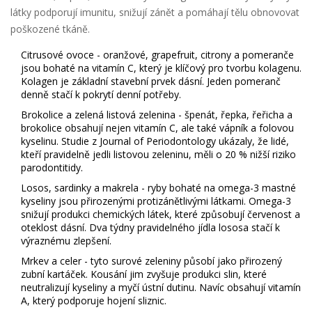
látky podporují imunitu, snižují zánět a pomáhají tělu obnovovat
poškozené tkáně.
Citrusové ovoce
- oranžové, grapefruit, citrony a pomeranče
jsou bohaté na vitamín C, který je klíčový pro tvorbu kolagenu.
Kolagen je základní stavební prvek dásní. Jeden pomeranč
denně stačí k pokrytí denní potřeby.
Brokolice a zelená listová zelenina
- špenát, řepka, řeřicha a
brokolice obsahují nejen vitamín C, ale také vápník a folovou
kyselinu. Studie z
Journal of Periodontology
ukázaly, že lidé,
kteří pravidelně jedli listovou zeleninu, měli o 20 % nižší riziko
parodontitidy.
Losos, sardinky a makrela
- ryby bohaté na omega-3 mastné
kyseliny jsou přirozenými protizánětlivými látkami. Omega-3
snižují produkci chemických látek, které způsobují červenost a
oteklost dásní. Dva týdny pravidelného jídla lososa stačí k
výraznému zlepšení.
Mrkev a celer
- tyto surové zeleniny působí jako přirozený
zubní kartáček. Kousání jim zvyšuje produkci slin, které
neutralizují kyseliny a myčí ústní dutinu. Navíc obsahují vitamín
A, který podporuje hojení sliznic.