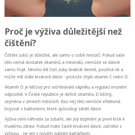
Proč je výživa důležitější než
čištění?
Čištění zubů je důležité, ale samo o sobě nestačí. Pokud vaše
tělo nemá dostatek vitamínů a minerálů, nemůže se dásně
samo hojit. Mnoho lidí čistí zuby dvakrát denně, používá nit a
může mít stále krvácení dásní - protože chybí vitamín C nebo D.
Vitamín D je klíčový pro vstřebávání vápníku a regulaci imunitní
odpovědi. V České republice je deficit vitamínu D běžný,
zejména v zimních měsících. Bez něj tělo nemůže efektivně
bojovat s bakteriemi, které způsobují zánět dásní.
Výživa není náhrada za zubaře, ale její doplnění je první krok k
trvalému zdraví. Pokud máte časté krvácení dásní, začněte s
výživou - ne jen s novým zubním kartáčkem.