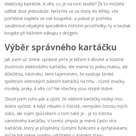
elektrický kartáček. A víte, co je na tom skvělé? Že to můžete
udělat dost jednoduše. Nežeňte se za slony do Afriky, vše
potřebné najdete ve své koupelně, a pokud je potřeba
zasáhnout nějakými speciálními čistícími prostředky, ty si beztak
koupíte při běžném nákupu v drogerii.
Výběr správného kartáčku
Jak jsem už zmínil, správné péče je klíčem k dlouhé a šťastné
životnosti elektrického kartáčku. Ale máme tu jednu malou, ale
důležitou, nástrahu. Není tajemstvím, že existuje široké
spektrum eletrických zubních kartáčků na trhu - různé značky,
modely, prvky. A víte co? Ne všechny jsou stejně dobré.
Zkusil jsem toho pár a zjistil, že některé kartáčky nedají moc
dobře vyčistit. A když mluvím o čistotě, nemyslím čistotu mých
zubů, ale svým způsobem o tom také je - je to čistota
samotného kartáčku. V tomto smyslu je méně často více.
Kartáček, který je přeplněný různými funkcemi a vychytávkami,
může být méně snadno udržitelný v dobrém stavu.