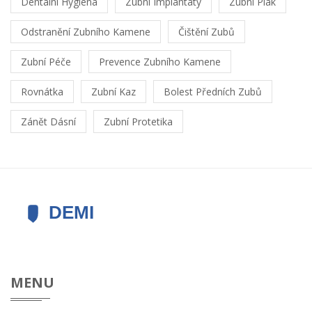
Dentální Hygiena
Zubní Implantáty
Zubní Plak
Odstranění Zubního Kamene
Čištění Zubů
Zubní Péče
Prevence Zubního Kamene
Rovnátka
Zubní Kaz
Bolest Předních Zubů
Zánět Dásní
Zubní Protetika
MENU