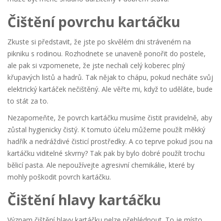
Čištění povrchu kartáčku
Zkuste si představit, že jste po skvělém dni stráveném na
pikniku s rodinou. Rozhodnete se unaveně ponořit do postele,
ale pak si vzpomenete, že jste nechali celý koberec plný
křupavých listů a hadrů. Tak nějak to chápu, pokud necháte svůj
elektrický kartáček nečištěný. Ale věřte mi, když to uděláte, bude
to stát za to.
Nezapomeňte, že povrch kartáčku musíme čistit pravidelně, aby
zůstal hygienicky čistý. K tomuto účelu můžeme použít měkký
hadřík a nedráždivé čisticí prostředky. A co teprve pokud jsou na
kartáčku viditelné skvrny? Tak pak by bylo dobré použít trochu
bělicí pasta. Ale nepoužívejte agresivní chemikálie, které by
mohly poškodit povrch kartáčku.
Čištění hlavy kartáčku
Význam čištění hlavy kartáčku nelze přehlédnout. To je místo,