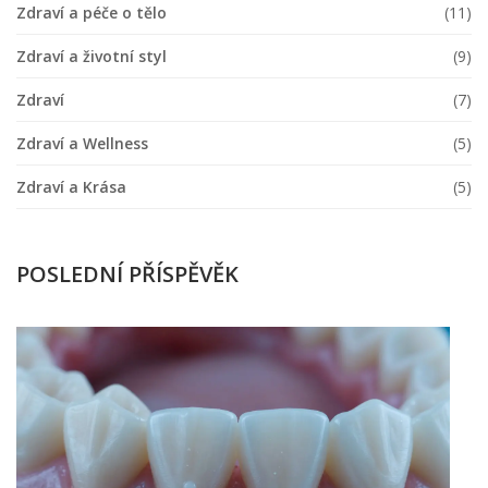
Zdraví a péče o tělo
(11)
Zdraví a životní styl
(9)
Zdraví
(7)
Zdraví a Wellness
(5)
Zdraví a Krása
(5)
POSLEDNÍ PŘÍSPĚVĚK
Ja
z
p
ni
z
v