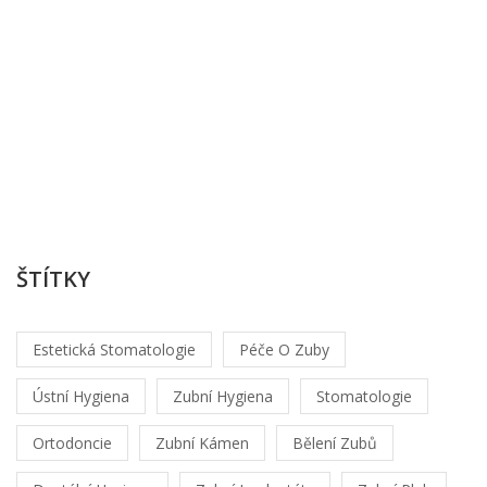
o
O
Ka
Če
/
sr
6
20
ŠTÍTKY
Estetická Stomatologie
Péče O Zuby
Ústní Hygiena
Zubní Hygiena
Stomatologie
Ortodoncie
Zubní Kámen
Bělení Zubů