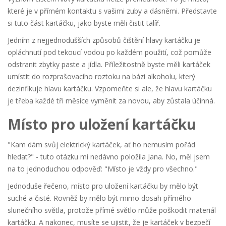
které je v přímém kontaktu s vašimi zuby a dásněmi. Představte
si tuto část kartáčku, jako byste měli čistit talíř.
Jedním z nejjednodušších způsobů čištění hlavy kartáčku je
opláchnutí pod tekoucí vodou po každém použití, což pomůže
odstranit zbytky paste a jídla. Příležitostně byste měli kartáček
umístit do rozprašovacího roztoku na bázi alkoholu, který
dezinfikuje hlavu kartáčku. Vzpomeňte si ale, že hlavu kartáčku
je třeba každé tři měsíce vyměnit za novou, aby zůstala účinná.
Místo pro uložení kartáčku
"Kam dám svůj elektrický kartáček, ať ho nemusím pořád
hledat?" - tuto otázku mi nedávno položila Jana. No, měl jsem
na to jednoduchou odpověď: "Místo je vždy pro všechno."
Jednoduše řečeno, místo pro uložení kartáčku by mělo být
suché a čisté. Rovněž by mělo být mimo dosah přímého
slunečního světla, protože přímé světlo může poškodit materiál
kartáčku. A nakonec, musíte se ujistit, že je kartáček v bezpečí