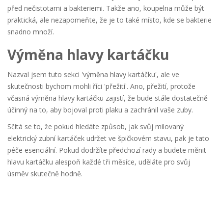
před nečistotami a bakteriemi. Takže ano, koupelna může být
praktická, ale nezapomeňte, že je to také místo, kde se bakterie
snadno množí.
Výměna hlavy kartáčku
Nazval jsem tuto sekci 'výměna hlavy kartáčku', ale ve
skutečnosti bychom mohli říci 'přežití'. Ano, přežití, protože
včasná výměna hlavy kartáčku zajistí, že bude stále dostatečně
účinný na to, aby bojoval proti plaku a zachránil vaše zuby.
Sčítá se to, že pokud hledáte způsob, jak svůj milovaný
elektrický zubní kartáček udržet ve špičkovém stavu, pak je tato
péče esenciální. Pokud dodržíte předchozí rady a budete měnit
hlavu kartáčku alespoň každé tři měsíce, uděláte pro svůj
úsměv skutečně hodně.