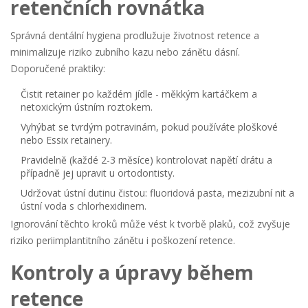
retenčních rovnátka
Správná
dentální hygiena
prodlužuje životnost retence a
minimalizuje riziko zubního kazu nebo zánětu dásní.
Doporučené praktiky:
Čistit retainer po každém jídle - měkkým kartáčkem a
netoxickým ústním roztokem.
Vyhýbat se tvrdým potravinám, pokud používáte ploškové
nebo Essix retainery.
Pravidelně (každé 2-3 měsíce) kontrolovat napětí drátu a
případně jej upravit u ortodontisty.
Udržovat ústní dutinu čistou: fluoridová pasta, mezizubní nit a
ústní voda s chlorhexidinem.
Ignorování těchto kroků může vést k tvorbě plaků, což zvyšuje
riziko periimplantitního zánětu i poškození retence.
Kontroly a úpravy během
retence