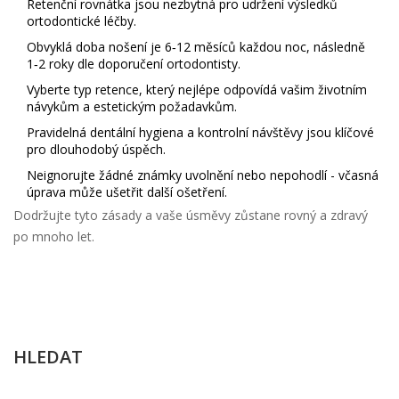
Retenční rovnátka jsou nezbytná pro udržení výsledků
ortodontické léčby.
Obvyklá doba nošení je 6‑12 měsíců každou noc, následně
1‑2 roky dle doporučení ortodontisty.
Vyberte typ retence, který nejlépe odpovídá vašim životním
návykům a estetickým požadavkům.
Pravidelná
dentální hygiena
a kontrolní návštěvy jsou klíčové
pro dlouhodobý úspěch.
Neignorujte žádné známky uvolnění nebo nepohodlí - včasná
úprava může ušetřit další ošetření.
Dodržujte tyto zásady a vaše úsměvy zůstane rovný a zdravý
po mnoho let.
HLEDAT