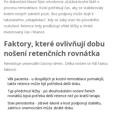
Po dokončení hlavní fáze
ortodoncie
zůstává kostní tkáň v
procesu remodelace. Kosti potřebují čas, aby se stabilizovaly
kolem nových zubních pozic. Bez podpory může dojít k
takzvanému „rekapitulaci“, kdy se zuby vrací do původního
rozložení. Retence tedy prodlužuje efekt léčby a chrání
investovaný čas i finance.
Faktory, které ovlivňují dobu
nošení retenčních rovnátka
Neexistuje univerzální časový rámec. Délka nošení se řídí řadou
faktorů:
Věk pacienta
- u dospělých je kostní remodelace pomalejší,
takže retence může být potřebná delší dobu.
Typ předchozí léčby
- po dlouhodobém nošení fixních
rovnátků bývá potřeba delší retence než po kratší terapii.
Stav periodontia
- zdravé dásně a kost podporují stabilitu,
zatímco onemocnění může zkrátit dobu.