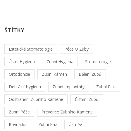
7
20
ŠTÍTKY
Estetická Stomatologie
Péče O Zuby
Ústní Hygiena
Zubní Hygiena
Stomatologie
Ortodoncie
Zubní Kámen
Bělení Zubů
Dentální Hygiena
Zubní Implantáty
Zubní Plak
Odstranění Zubního Kamene
Čištění Zubů
Zubní Péče
Prevence Zubního Kamene
Rovnátka
Zubní Kaz
Úsměv