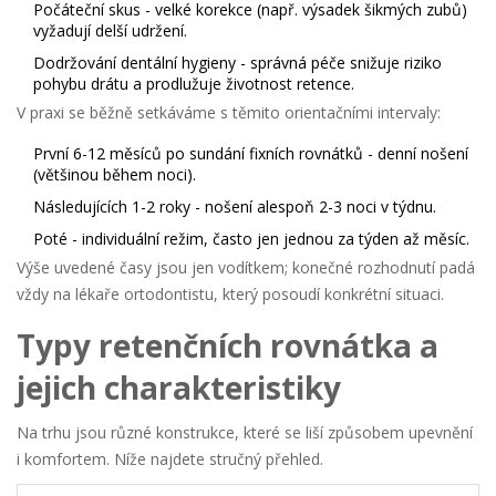
Počáteční skus
- velké korekce (např. výsadek šikmých zubů)
vyžadují delší udržení.
Dodržování
dentální hygieny
- správná péče snižuje riziko
pohybu drátu a prodlužuje životnost retence.
V praxi se běžně setkáváme s těmito orientačními intervaly:
První 6-12 měsíců po sundání fixních rovnátků - denní nošení
(většinou během noci).
Následujících 1-2 roky - nošení alespoň 2-3 noci v týdnu.
Poté - individuální režim, často jen jednou za týden až měsíc.
Výše uvedené časy jsou jen vodítkem; konečné rozhodnutí padá
vždy na lékaře
ortodontistu
, který posoudí konkrétní situaci.
Typy retenčních rovnátka a
jejich charakteristiky
Na trhu jsou různé konstrukce, které se liší způsobem upevnění
i komfortem. Níže najdete stručný přehled.