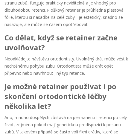
stranu zubů, funguje prakticky neviditelně a je vhodný pro
dlouhodobou retenci. Ploškový retainer je průhledná plastová
fólie, kterou si nasadíte na celé zuby - je estetický, snadno se
nasazuje, ale může se časem opotřebovat.
Co dělat, když se retainer začne
uvolňovat?
Neodkládejte návštěvu ortodontisty. Uvolněný drát může vést k
nechtěnému pohybu zubu. Ortodontista může drát opět
připevnit nebo navrhnout jiný typ retence.
Je možné retainer používat i po
skončení ortodontické léčby
několika let?
Ano, mnoho dospělých zůstává na permanentní retenci po celý
život, zejména pokud mají genetickou predispozici k posunu
zubů. V takovém případě se často volí fixní drátky, které se