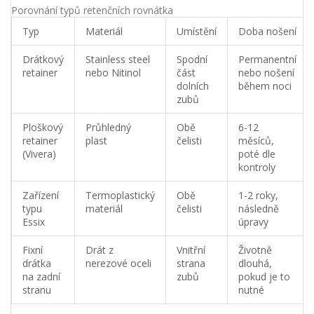
Porovnání typů retenčních rovnátka
Typ
Materiál
Umístění
Doba nošení
Drátkový
Stainless steel
Spodní
Permanentní
retainer
nebo Nitinol
část
nebo nošení
dolních
během noci
zubů
Ploškový
Průhledný
Obě
6-12
retainer
plast
čelisti
měsíců,
(Vivera)
poté dle
kontroly
Zařízení
Termoplastický
Obě
1-2 roky,
typu
materiál
čelisti
následně
Essix
úpravy
Fixní
Drát z
Vnitřní
Životně
drátka
nerezové oceli
strana
dlouhá,
na zadní
zubů
pokud je to
stranu
nutné