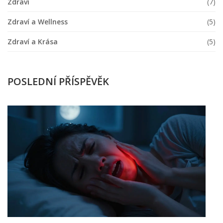
Zdraví
(7)
Zdraví a Wellness
(5)
Zdraví a Krása
(5)
POSLEDNÍ PŘÍSPĚVĚK
C
n
b
z
k
O
ú
a
l
m