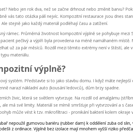
eset? Nebo jen rok dva, než se začne drhnout nebo změnit barvu? Poku
bně vás tato otázka pálí nejvíc. Kompozitní restaurace jsou dnes st
 Ale stejně jako každý materiál podléhají času a zatížení.
jasný rámec. Průměrná
životnost kompozitní výplně
se pohybuje mezi
 je pacient pečlivý a výplň byla provedena na méně namáhaném místě.
t už za pár měsíců. Rozdíl mezi těmito extrémy není v štěstí, ale v
 typu materiálu.
mpozitní výplně?
kový systém. Představte si to jako stavbu domu. I když máte nejlepší c
 denně narazí nákladní auto (kousání ledovců), dům brzy spadne.
ních živic, která se světlem vytvrzuje
. Na rozdíl od amalgámu (stříb
, ale má své limity. Materiál se mírně smršťuje při vytvrzování a s ča
ohyb může vést k tzv. mikrofiltraci - pronikání bakterií kolem okraje 
zubař nepoužil gumovou bariéru (rubber dam) k oddělení zuba od slin, 
 odešli z ordinace. Výplně bez izolace mají mnohem vyšší riziko před