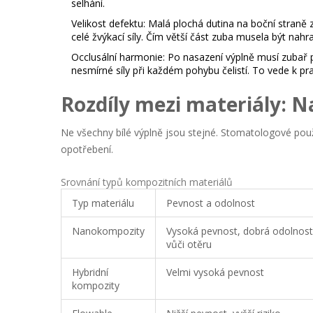
selhání.
Velikost defektu:
Malá plochá dutina na boční straně z
celé žvýkací síly. Čím větší část zuba musela být nah
Occlusální harmonie:
Po nasazení výplně musí zubař p
nesmírné síly při každém pohybu čelistí. To vede k 
Rozdíly mezi materiály: 
Ne všechny bílé výplně jsou stejné. Stomatologové použív
opotřebení.
Srovnání typů kompozitních materiálů
Typ materiálu
Pevnost a odolnost
Nanokompozity
Vysoká pevnost, dobrá odolnost
vůči otěru
Hybridní
Velmi vysoká pevnost
kompozity