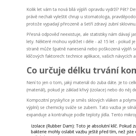
Kolik let vám ta nová bílá výplň opravdu vydrží? Pět? D
právě nechali vyleštit chrup u stomatologa, pravděpodo
protože vypadají přirozeně a šetří zdravý zubní sklovinu.
Přesná odpověď neexistuje, ale statistiky nám dávají 
lety
. Některé mohou vydržet i déle - až 15 let - pokud
straně může špatně nanesená nebo poškozená výplň selha
klíčových faktorech: technice aplikace, vašich návycích a
Co určuje délku trvání ko
Není to jen o tom, jaký materiál do zuba dáte. Je to cel
(materiál), pokud je základ křivý (izolace) nebo do něj
Kompozitní pryskyřice
je
směs sklových vláken a polymer
výplní) se chemicky sváže se zubem. Tato vazba je silná
expanduje a kontrahuje podle teploty jídla. Tento mikrop
Izolace (Rubber Dam):
Toto je absolutní klíč. Pokud 
bakterie mohly oslabit vazbu ještě před tím, než jste