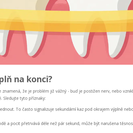
plň na konci?
kle znamená, že je problém již vážný - buď je postižen nerv, nebo vznik
 Sledujte tyto příznaky:
ednout. To často signalizuje sekundární kaz pod okrajem výplně neb
dě a pocit přetrvává déle než pár sekund, může být narušena těsnos