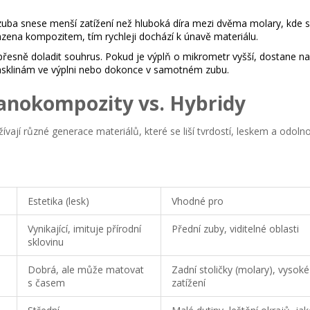
uba snese menší zatížení než hluboká díra mezi dvěma molary, kde se
razena kompozitem, tím rychleji dochází k únavě materiálu.
řesně doladit souhrus. Pokud je výplň o mikrometr vyšší, dostane n
prasklinám ve výplni nebo dokonce v samotném zubu.
Nanokompozity vs. Hybridy
ají různé generace materiálů, které se liší tvrdostí, leskem a odolnos
Estetika (lesk)
Vhodné pro
Vynikající, imituje přírodní
Přední zuby, viditelné oblasti
sklovinu
Dobrá, ale může matovat
Zadní stoličky (molary), vysoké
s časem
zatížení