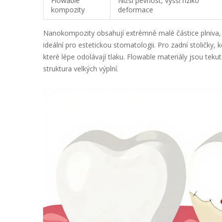
Flowable
Nižší pevnost, vyšší riziko
kompozity
deformace
Nanokompozity obsahují extrémně malé částice plniva, 
ideální pro estetickou stomatologii. Pro zadní stoličky, 
které lépe odolávají tlaku. Flowable materiály jsou teku
struktura velkých výplní.