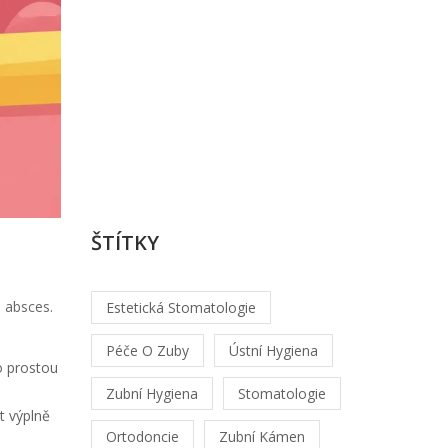
Od
Lukáš
Kovařík
/
srp,
4
2026
ŠTÍTKY
l absces.
Estetická Stomatologie
Péče O Zuby
Ústní Hygiena
o prostou
Zubní Hygiena
Stomatologie
t výplně
Ortodoncie
Zubní Kámen