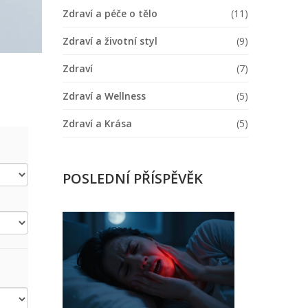
Zdraví a péče o tělo
(11)
Zdraví a životní styl
(9)
Zdraví
(7)
Zdraví a Wellness
(5)
Zdraví a Krása
(5)
POSLEDNÍ PŘÍSPĚVĚK
Co
na
bolest
zubního
kazu?
Okamžitá