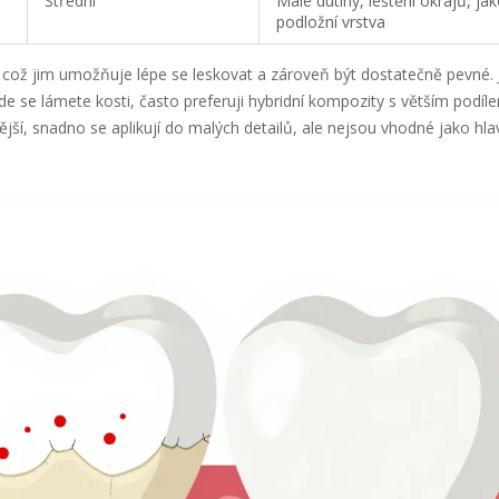
Střední
Malé dutiny, leštění okrajů, ja
podložní vrstva
což jim umožňuje lépe se leskovat a zároveň být dostatečně pevné. 
kde se lámete kosti, často preferuji hybridní kompozity s větším podíle
tější, snadno se aplikují do malých detailů, ale nejsou vhodné jako hl