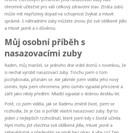
ohromně užitečné pro váš celkový zdravotní stav. Ztráta zubů
může mít nepříznivý dopad na schopnost žvýkat a mluvit
správně. S náhradními zuby můžete znovu jíst své oblíbené jídlo
a mluvit jasně a s důvěrou.
Můj osobní příběh s
nasazovacími zuby
Radim, můj manžel, se jednoho dne vrátil domů s novinkou, že
si nechal vyrobit nasazovací zuby. Trochu jsem o tom
pochybovala, přiznám se. Ale jakmile jsem viděla jeho nový
úsměv, byla jsem ohromena. Jeho úsměv vypadal přirozeně a
zářil jako nikdy předtím. Mladší vypadal o dobrou desítku let.
Poté, co jsem viděla, jak se Radimu změnil život, jsem se
rozhodla, že je čas si pořídit vlastní nasazovací zuby. Byl to
jeden z nejlepších rozhodnutí, které jsem kdy v životě učinila.
Nyní mohu jíst všechna svá oblíbená jídla, mluvit jasně a
sebevědomě a především se smát bez obav. A víte co? Ten