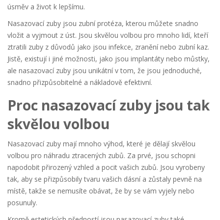
úsměv a život k lepšímu.
Nasazovací zuby jsou zubní protéza, kterou můžete snadno
vložit a vyjmout z úst. Jsou skvělou volbou pro mnoho lidí, kteří
ztratili zuby z důvodů jako jsou infekce, zranění nebo zubní kaz.
Jistě, existují i jiné možnosti, jako jsou implantáty nebo můstky,
ale nasazovací zuby jsou unikátní v tom, že jsou jednoduché,
snadno přizpůsobitelné a nákladově efektivní.
Proc nasazovací zuby jsou tak
skvělou volbou
Nasazovací zuby mají mnoho výhod, které je dělají skvělou
volbou pro náhradu ztracených zubů. Za prvé, jsou schopni
napodobit přirozený vzhled a pocit vašich zubů. Jsou vyrobeny
tak, aby se přizpůsobily tvaru vašich dásní a zůstaly pevně na
místě, takže se nemusíte obávat, že by se vám vyjely nebo
posunuly.
Kromě estetických předností jsou nasazovací zuby také