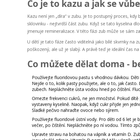
Co je to kazu a jak se vůbe
Kazu není jen „díra“ v zubu. Je to postupný proces, kdy 
sklovinku - nejtvrdší část zubu. Když se tato kyselina dl
jmenuje
remineralizace
. V této fázi zub může se sám z
U dětí je tato fáze často viditelná jako bílé skvrnky na 
poškozený, ale už je slabý. A právě teď je ideální čas na
Co můžete dělat doma - be
Používejte fluoridovou pastu s vhodnou dávkou.
Děti 
Nejde o to, kolik pasty použijete, ale o to, jak často.
zubech. Nepláchněte ústa vodou hned po čištění. Fluo
Omezte frekvenci cukrů, ne jen množství.
Pokud dítě p
vystaveny kyselině. Naopak, když cukr přijde jen je
Sladké pečivo nahraďte ovoce nebo sýrem.
Používejte fluoridové ústní vody.
Pro děti od 6 let je
večer, po čištění. Nepláchněte po ní vodou. Tímto zp
Upravte stravu na bohatou na vápník a vitamín D.
Zuby