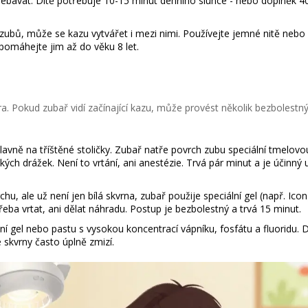
řebávat. Dítě potřebuje 10-15 minut denního slunce - nebo doplněk 4
zubů, může se kazu vytvářet i mezi nimi. Používejte jemné nitě nebo
pomáhejte jim až do věku 8 let.
a. Pokud zubař vidí začínající kazu, může provést několik bezbolestn
avně na tříštěné stoličky. Zubař natře povrch zubu speciální tmelovo
ch drážek. Není to vrtání, ani anestézie. Trvá pár minut a je účinný 
hu, ale už není jen bílá skvrna, zubař použije speciální gel (např. Icon
řeba vrtat, ani dělat náhradu. Postup je bezbolestný a trvá 15 minut.
í gel nebo pastu s vysokou koncentrací vápníku, fosfátu a fluoridu. Dí
 skvrny často úplně zmizí.