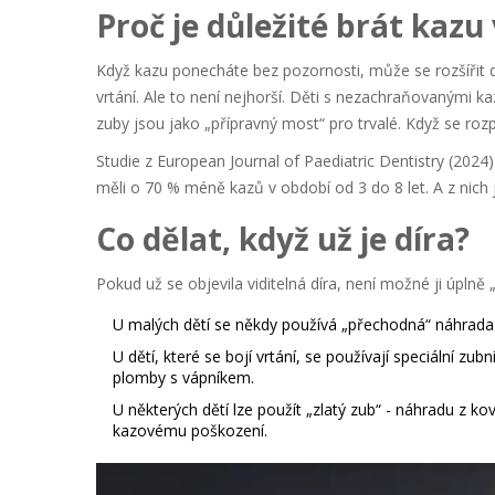
Proč je důležité brát kazu
Když kazu ponecháte bez pozornosti, může se rozšířit 
vrtání. Ale to není nejhorší. Děti s nezachraňovanými 
zuby jsou jako „přípravný most“ pro trvalé. Když se ro
Studie z
European Journal of Paediatric Dentistry
(2024) 
měli o 70 % méně kazů v období od 3 do 8 let. A z nich 
Co dělat, když už je díra?
Pokud už se objevila viditelná díra, není možné ji úplně 
U malých dětí se někdy používá „přechodná“ náhrada -
U dětí, které se bojí vrtání, se používají speciální zubn
plomby s vápníkem.
U některých dětí lze použít „zlatý zub“ - náhradu z k
kazovému poškození.