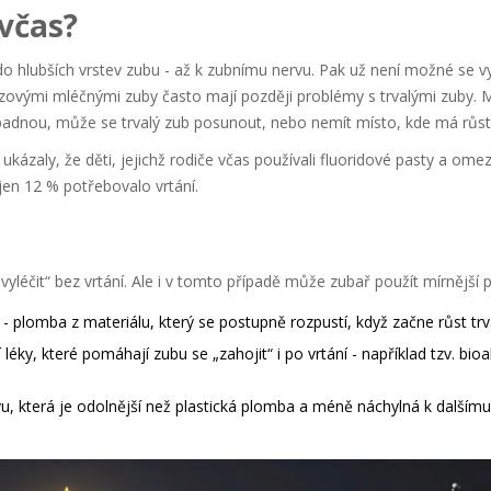
 včas?
do hlubších vrstev zubu - až k zubnímu nervu. Pak už není možné se 
kazovými mléčnými zuby často mají později problémy s trvalými zuby. 
zpadnou, může se trvalý zub posunout, nebo nemít místo, kde má růst
ukázaly, že děti, jejichž rodiče včas používali fluoridové pasty a omezi
jen 12 % potřebovalo vrtání.
„vyléčit“ bez vrtání. Ale i v tomto případě může zubař použít mírnější p
 plomba z materiálu, který se postupně rozpustí, když začne růst trv
í léky, které pomáhají zubu se „zahojit“ i po vrtání - například tzv. bioa
ovu, která je odolnější než plastická plomba a méně náchylná k dalšímu