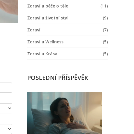
Zdraví a péče o tělo
(11)
Zdraví a životní styl
(9)
Zdraví
(7)
Zdraví a Wellness
(5)
Zdraví a Krása
(5)
POSLEDNÍ PŘÍSPĚVĚK
Co
znamená
zamilovat
se
ve
snu?