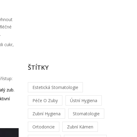
Od
Lukáš
Hrabec
vyhnout
/
Mléčné
srp,
.
1
li cukr,
2026
ŠTÍTKY
řístup:
Estetická Stomatologie
alý zub.
ktivní
Péče O Zuby
Ústní Hygiena
Zubní Hygiena
Stomatologie
Ortodoncie
Zubní Kámen