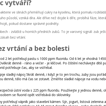
c vytváří?
bakterie ve slinách přeměňují cukry na kyselinu, která pomalu rozklád
ouho působí, vzniká díra. Ale dříve než dojde k díře, probíhá fáze, kter
ahojit, pokud dostane správné podněty.
zubech - zvláště u horních předních zubů. To je varovný signál: zub ješt
 zásah bez vrtání.
z vrtání a bez bolesti
od 2 let potřebují pastu s 1000 ppm fluoridu. Od 6 let je vhodná 145
 Dvěkrát denně - ráno a večer - je klíčové. Po čištění nechávejte dítě p
rid potřebuje čas, aby se vstřebal.
ije sladký nápoj 5krát denně, i když je to jen trochu, zuby jsou pořá
dnou denně, tělo má čas se zotavit. Změňte sladké nápoje na vodu neb
 bezpečná ústní voda s 225 ppm fluoridu. Používejte ji jednou denně, o
ůsobem se fluorid opět vstřebává do sklovinky.
 potřebují vápník jako stavební kámen. Sýr, jogurt, listová zelenina a