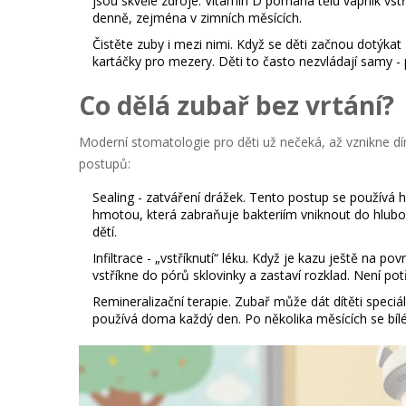
jsou skvělé zdroje. Vitamín D pomáhá tělu vápník vst
denně, zejména v zimních měsících.
Čistěte zuby i mezi nimi.
Když se děti začnou dotýkat 
kartáčky pro mezery. Děti to často nezvládají samy - 
Co dělá zubař bez vrtání?
Moderní stomatologie pro děti už nečeká, až vznikne dír
postupů:
Sealing - zatváření drážek.
Tento postup se používá hl
hmotou, která zabraňuje bakteriím vniknout do hluboký
dětí.
Infiltrace - „vstříknutí“ léku.
Když je kazu ještě na povrc
vstříkne do pórů sklovinky a zastaví rozklad. Není pot
Remineralizační terapie.
Zubař může dát dítěti speciáln
používá doma každý den. Po několika měsících se bílé