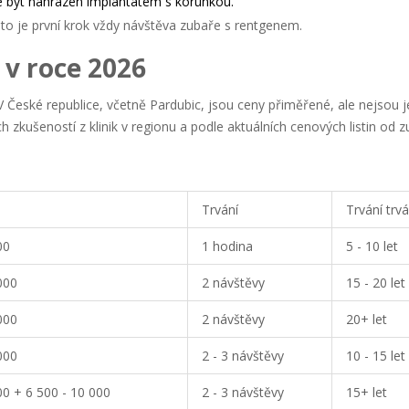
 být nahrazen implantátem s korunkou.
to je první krok vždy návštěva zubaře s rentgenem.
 v roce 2026
 V České republice, včetně Pardubic, jsou ceny přiměřené, ale nejsou 
h zkušeností z klinik v regionu a podle aktuálních cenových listin od z
Trvání
Trvání trvá
00
1 hodina
5 - 10 let
000
2 návštěvy
15 - 20 let
000
2 návštěvy
20+ let
000
2 - 3 návštěvy
10 - 15 let
00 + 6 500 - 10 000
2 - 3 návštěvy
15+ let