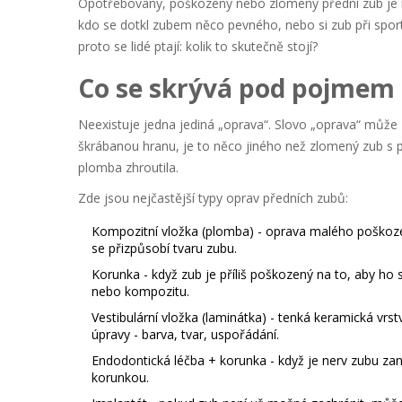
Opotřebovaný, poškozený nebo zlomený přední zub je ne
kdo se dotkl zubem něco pevného, nebo si zub při sportu
proto se lidé ptají: kolik to skutečně stojí?
Co se skrývá pod pojmem 
Neexistuje jedna jediná „oprava“. Slovo „oprava“ může
škrábanou hranu, je to něco jiného než zlomený zub s 
plomba zhroutila.
Zde jsou nejčastější typy oprav předních zubů:
Kompozitní vložka (plomba)
- oprava malého poškozen
se přizpůsobí tvaru zubu.
Korunka
- když zub je příliš poškozený na to, aby ho
nebo kompozitu.
Vestibulární vložka (laminátka)
- tenká keramická vrstv
úpravy - barva, tvar, uspořádání.
Endodontická léčba + korunka
- když je nerv zubu zan
korunkou.