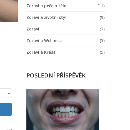
Zdraví a péče o tělo
(11)
Zdraví a životní styl
(9)
Zdraví
(7)
Zdraví a Wellness
(5)
Zdraví a Krása
(5)
POSLEDNÍ PŘÍSPĚVĚK
Co
způsobuje
tlak
v
zubech
po