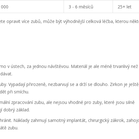
5 000
3 - 6 měsíců
25+ let
te opravit více zubů, může být výhodnější celková léčba, kterou někte
římo v ústech, za jednou návštěvou. Materiál je ale méně trvanlivý než
adávat.
by. Vypadají přirozeně, nezbarvují se a drží se dlouho. Zirkon je ještě
dět při smíchu.
mální zpracování zubu, ale nejsou vhodné pro zuby, které jsou silně
í dobrý základ.
chránit. Náklady zahrnují samotný implantát, chirurgický zákrok, zahoj
rátě zubu.