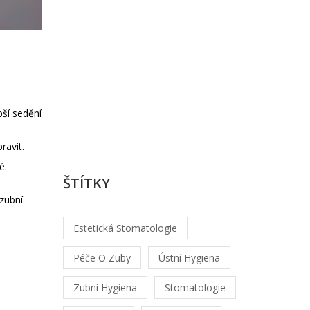
kazu
Od
Lukáš
Hrabec
/
srp,
pší sedění
1
2026
ravit.
é.
ŠTÍTKY
 zubní
Estetická Stomatologie
Péče O Zuby
Ústní Hygiena
Zubní Hygiena
Stomatologie