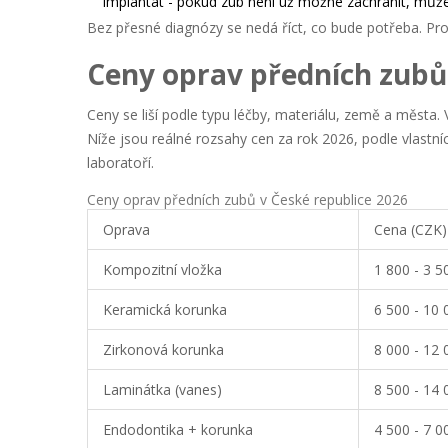
Implantát
- pokud zub není už možné zachránit, může
Bez přesné diagnózy se nedá říct, co bude potřeba. Pro
Ceny oprav předních zubů
Ceny se liší podle typu léčby, materiálu, země a města.
Níže jsou reálné rozsahy cen za rok 2026, podle vlastníc
laboratoří.
Ceny oprav předních zubů v České republice 2026
Oprava
Cena (CZK)
Kompozitní vložka
1 800 - 3 5
Keramická korunka
6 500 - 10 
Zirkonová korunka
8 000 - 12 
Laminátka (vanes)
8 500 - 14 
Endodontika + korunka
4 500 - 7 0