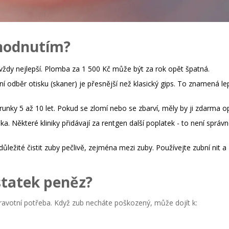
zhodnutím?
vždy nejlepší. Plomba za 1 500 Kč může být za rok opět špatná.
ní odběr otisku (skaner) je přesnější než klasický gips. To znamená le
runky 5 až 10 let. Pokud se zlomí nebo se zbarví, měly by ji zdarma op
ka.
Některé kliniky přidávají za rentgen další poplatek - to není správn
ůležité čistit zuby pečlivě, zejména mezi zuby. Používejte zubní nit a
statek peněz?
dravotní potřeba. Když zub necháte poškozený, může dojít k: