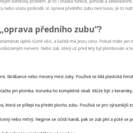
jen estetický problém. Je to i otázka funkce, pohodlí a sebevědomí.
 nebo úrazu poškodil, ví: oprava předního zubu není luxus. Je to nut
„oprava předního zubu“?
 znamenat úplně různé věci, a každá má jinou cenu. Pokud máte jen
poškozeným nervem. Nebo zub, který už před lety byl plombován a t
í, škrábance nebo mezery mezi zuby. Používá se bílá plastická hmot
 stačila jen plomba. Korunka ho kompletně obalí. Může být z keramiky,
a, která se přilepí na přední plochu zubu. Používá se pro výraznější e
ícený nebo mrtvý. Nejprve se očistí kanál, pak se zub plní a poté se p