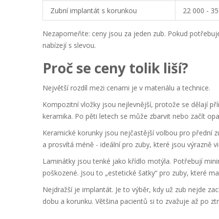
Zubní implantát s korunkou
22 000 - 3
Nezapomeňte: ceny jsou
za jeden zub
. Pokud potřebuje
nabízejí s slevou.
Proč se ceny tolik liší?
Největší rozdíl mezi cenami je v materiálu a technice.
Kompozitní vložky
jsou nejlevnější, protože se dělají p
keramika. Po pěti letech se může zbarvit nebo začít op
Keramické korunky
jsou nejčastější volbou pro přední zu
a prosvítá méně - ideální pro zuby, které jsou výrazně vi
Laminátky
jsou tenké jako křídlo motýla. Potřebují mini
poškozené. Jsou to „estetické šatky“ pro zuby, které maj
Nejdražší je
implantát
. Je to výběr, kdy už zub nejde za
dobu a korunku. Většina pacientů si to zvažuje až po zt