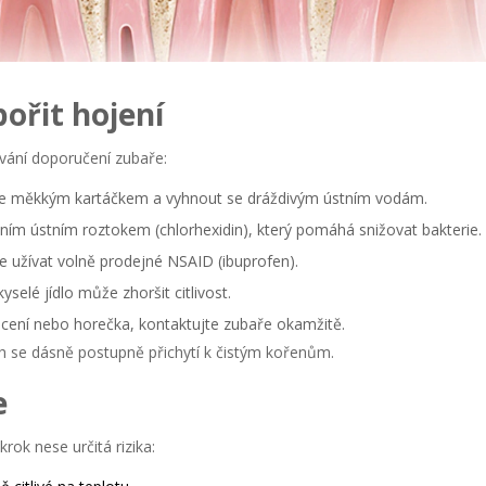
ořit hojení
ování doporučení zubaře:
uze měkkým kartáčkem a vyhnout se dráždivým ústním vodám.
lním ústním roztokem (chlorhexidin), který pomáhá snižovat bakterie.
e užívat volně prodejné NSAID (ibuprofen).
kyselé jídlo může zhoršit citlivost.
ácení nebo horečka, kontaktujte zubaře okamžitě.
h se dásně postupně přichytí k čistým kořenům.
e
ok nese určitá rizika: