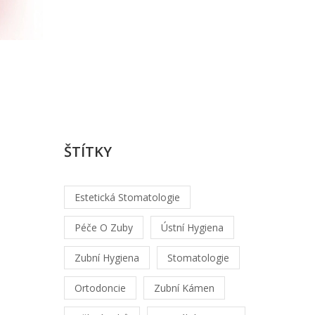
Lukáš
Hrabec
/
srp,
1
2026
ŠTÍTKY
Estetická Stomatologie
Péče O Zuby
Ústní Hygiena
Zubní Hygiena
Stomatologie
Ortodoncie
Zubní Kámen