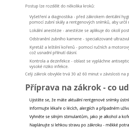
Postup lze rozdělit do několika kroků:
Vyšetření a diagnostika
- před zákrokem dentální hyg
pomocí
zubní skály
a rentgenových snímků, aby určil 
Lokální anestézie
-
anestézie
se aplikuje do okolí pos
Odstranění zubního kamene
- specializované ultrazvu
Kyretáž a leštění kořenů
- pomocí ručních a motorovýc
což usnadní přilnutí dásní.
Kontrola a dezinfekce
- oblast se vypláchne antisept
vysoké riziko infekce.
Celý zákrok obvykle trvá 30 až 60 minut v závislosti na
Příprava na zákrok - co u
Ujistěte se, že máte aktuální
rentgenové snímky
ústní
Informujte lékaře o lécích, alergiích a případném užívá
Vyhněte se silným stimulantům, jako je alkohol a ko
Naplánujte si lehkou stravu po zákroku - měkké potra