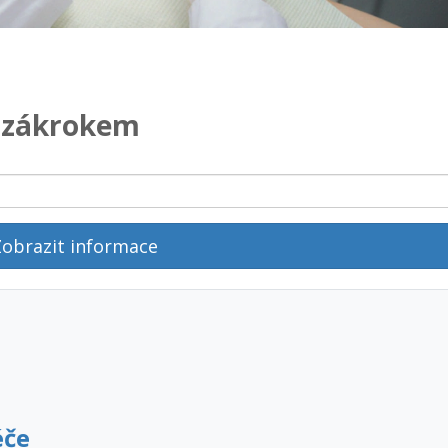
e zákrokem
obrazit informace
éče