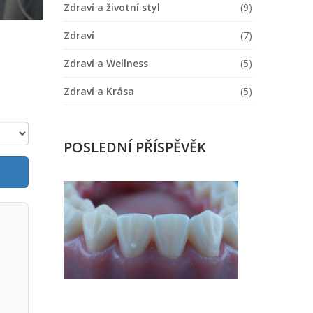
Zdraví a životní styl
(9)
Zdraví
(7)
Zdraví a Wellness
(5)
Zdraví a Krása
(5)
POSLEDNÍ PŘÍSPĚVĚK
Jak
zubní
plak
ničí
zuby
ve
stárnutí:
Rizika,