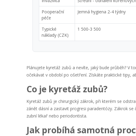
Invazivita
Střední - odhalení kořenovýc
Pooperační
Jemná hygiena 2-4 týdny
péče
Typické
1 500-3 500
náklady (CZK)
Plánujete
kyretáž zubů
a nevíte, jaký bude průběh? V to
očekávat v období po ošetření. Získáte praktické tipy, a
Co je kyretáž zubů?
Kyretáž zubů
je chirurgický zákrok, při kterém se odstr
zánět dásní a zastavit progresi
paradentózy
. Zákrok se
zubní lékař
nebo periodontista.
Jak probíhá samotná pro