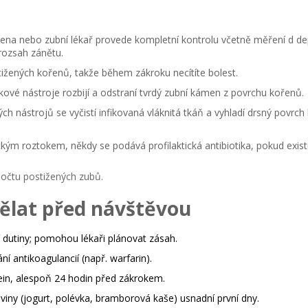
iena nebo zubní lékař provede kompletní kontrolu včetně měření d de
rozsah zánětu.
tižených kořenů, takže během zákroku necítíte bolest.
kové nástroje rozbijí a odstraní tvrdý
zubní kámen
z povrchu kořenů.
h nástrojů se vyčistí infikovaná vláknitá tkáň a vyhladí drsný povrch
ickým roztokem, někdy se podává profilaktická
antibiotika
, pokud exist
 počtu postižených zubů.
dělat před návštěvou
 dutiny; pomohou lékaři plánovat zásah.
ní antikoagulancií (např. warfarin).
fein, alespoň 24 hodin před zákrokem.
viny (jogurt, polévka, bramborová kaše) usnadní první dny.