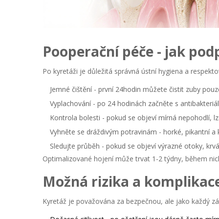
Pooperační péče - jak podp
Po kyretáži je důležitá správná ústní hygiena a respekt
Jemné čištění
- první 24hodin můžete čistit zuby po
Vyplachování
- po 24 hodinách začněte s antibakteriá
Kontrola bolesti
- pokud se objeví mírná nepohodlí, lz
Vyhněte se dráždivým potravinám
- horké, pikantní a 
Sledujte průběh
- pokud se objeví výrazné otoky, krv
Optimalizované hojení může trvat 1-2 týdny, během nic
Možná rizika a komplikac
Kyretáž je považována za bezpečnou, ale jako každý zákr