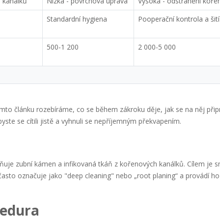
h kanálků
Nízká - povrchová úprava
Vysoká - odstranění koře
Standardní hygiena
Pooperační kontrola a šití
500-1 200
2 000-5 000
mto článku rozebíráme, co se během zákroku děje, jak se na něj připr
byste se cítili jistě a vyhnuli se nepříjemným překvapením.
aňuje zubní kámen a infikovaná tkáň z kořenových kanálků. Cílem je sn
 často označuje jako "deep cleaning" nebo „root planing“ a provádí h
cedura