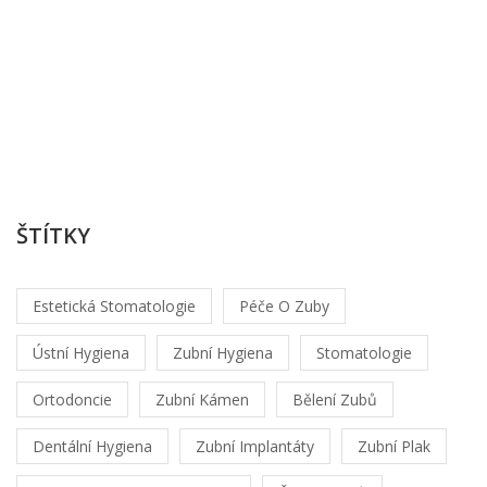
O
Lu
Ko
/
sr
8
20
ŠTÍTKY
Estetická Stomatologie
Péče O Zuby
Ústní Hygiena
Zubní Hygiena
Stomatologie
Ortodoncie
Zubní Kámen
Bělení Zubů
Dentální Hygiena
Zubní Implantáty
Zubní Plak