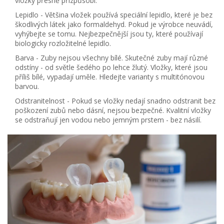
vložky přesně přizpůsobí.
Lepidlo
- Většina vložek používá speciální lepidlo, které je bez
škodlivých látek jako formaldehyd. Pokud je výrobce neuvádí,
vyhýbejte se tomu. Nejbezpečnější jsou ty, které používají
biologicky rozložitelné lepidlo.
Barva
- Zuby nejsou všechny bílé. Skutečné zuby mají různé
odstíny - od světle šedého po lehce žlutý. Vložky, které jsou
příliš bílé, vypadají uměle. Hledejte varianty s
multitónovou
barvou
.
Odstranitelnost
- Pokud se vložky nedají snadno odstranit bez
poškození zubů nebo dásní, nejsou bezpečné. Kvalitní vložky
se odstraňují jen vodou nebo jemným prstem - bez násilí.