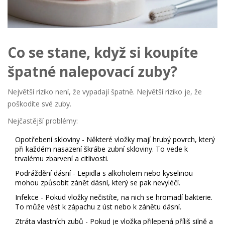
Co se stane, když si koupíte
špatné nalepovací zuby?
Největší riziko není, že vypadají špatně. Největší riziko je, že
poškodíte své zuby.
Nejčastější problémy:
Opotřebení skloviny
- Některé vložky mají hrubý povrch, který
při každém nasazení škrábe zubní skloviny. To vede k
trvalému zbarvení a citlivosti.
Podráždění dásní
- Lepidla s alkoholem nebo kyselinou
mohou způsobit zánět dásní, který se pak nevyléčí.
Infekce
- Pokud vložky nečistíte, na nich se hromadí bakterie.
To může vést k zápachu z úst nebo k zánětu dásní.
Ztráta vlastních zubů
- Pokud je vložka přilepená příliš silně a