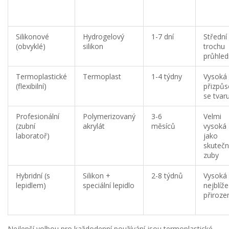
Silikonové
Hydrogelový
1-7 dní
Střední 
(obvyklé)
silikon
trochu
průhle
Termoplastické
Termoplast
1-4 týdny
Vysoká 
(flexibilní)
přizpůs
se tvar
Profesionální
Polymerizovaný
3-6
Velmi
(zubní
akrylát
měsíců
vysoká 
laboratoř)
jako
skuteč
zuby
Hybridní (s
Silikon +
2-8 týdnů
Vysoká 
lepidlem)
speciální lepidlo
nejblíže
přiroze
Nejlepší volbou pro každodenní používání jsou
termoplastické