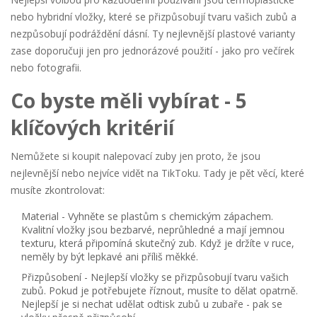
nebo hybridní vložky, které se přizpůsobují tvaru vašich zubů a
nezpůsobují podráždění dásní
. Ty nejlevnější plastové varianty
zase doporučuji jen pro jednorázové použití - jako pro večírek
nebo fotografii.
Co byste měli vybírat - 5
klíčových kritérií
Nemůžete si koupit nalepovací zuby jen proto, že jsou
nejlevnější nebo nejvíce vidět na TikToku. Tady je pět věcí, které
musíte zkontrolovat:
Material
- Vyhněte se plastům s chemickým zápachem.
Kvalitní vložky jsou bezbarvé, neprůhledné a mají jemnou
texturu, která připomíná skutečný zub. Když je držíte v ruce,
neměly by být lepkavé ani příliš měkké.
Přizpůsobení
- Nejlepší vložky se přizpůsobují tvaru vašich
zubů. Pokud je potřebujete říznout, musíte to dělat opatrně.
Nejlepší je si nechat udělat odtisk zubů u zubaře - pak se