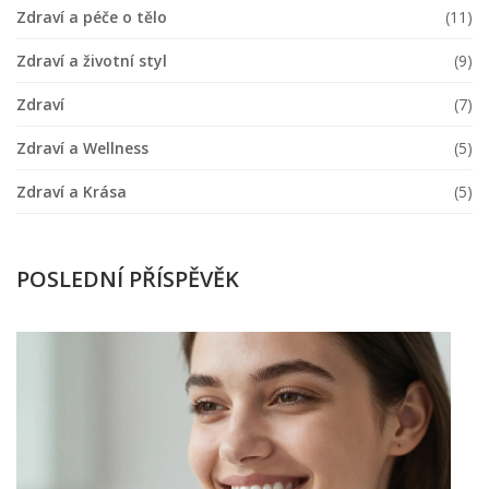
Zdraví a péče o tělo
(11)
Zdraví a životní styl
(9)
Zdraví
(7)
Zdraví a Wellness
(5)
Zdraví a Krása
(5)
POSLEDNÍ PŘÍSPĚVĚK
K
f
Ja
v
p
ú