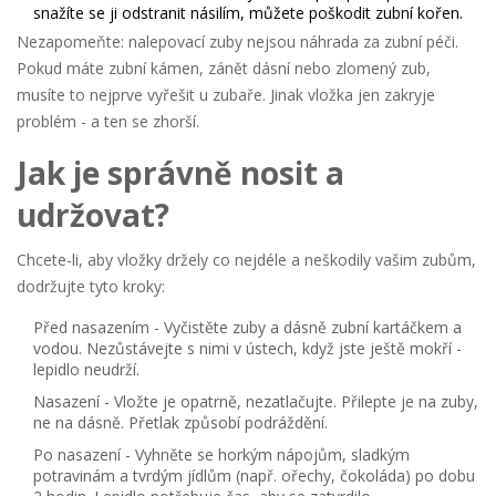
snažíte se ji odstranit násilím, můžete poškodit zubní kořen.
Nezapomeňte:
nalepovací zuby nejsou náhrada za zubní péči
.
Pokud máte zubní kámen, zánět dásní nebo zlomený zub,
musíte to nejprve vyřešit u zubaře. Jinak vložka jen zakryje
problém - a ten se zhorší.
Jak je správně nosit a
udržovat?
Chcete-li, aby vložky držely co nejdéle a neškodily vašim zubům,
dodržujte tyto kroky:
Před nasazením
- Vyčistěte zuby a dásně zubní kartáčkem a
vodou. Nezůstávejte s nimi v ústech, když jste ještě mokří -
lepidlo neudrží.
Nasazení
- Vložte je opatrně, nezatlačujte. Přilepte je na zuby,
ne na dásně. Přetlak způsobí podráždění.
Po nasazení
- Vyhněte se horkým nápojům, sladkým
potravinám a tvrdým jídlům (např. ořechy, čokoláda) po dobu