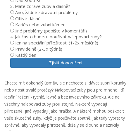
Nad 3000 Kč
3. Máte zdravé zuby a dásně?
Ano, žádné zdravotní problémy
Citlivé dásně
Kariés nebo zubní kámen
Jiné problémy (popište v komentáři)
4. Jak často budete používat nalepovací zuby?
Jen na speciální příležitosti (1-2x měsíčně)
Pravidelně (2-3x týdně)
Každý den
Zjistit doporučení
Chcete mít dokonalý úsměv, ale nechcete si dávat zubní korunky
nebo nosit trvalé protézy? Nalepovací zuby jsou pro mnoho lidí
ideální řešení - rychlé, levné a bez invazivního zákroku. Ale ne
všechny nalepovací zuby jsou stejné. Některé vypadají
přirozeně, jiné vypadají jako hračka. A některé mohou poškodit
vaše skutečné zuby, když je používáte špatně. Jak tedy vybrat ty
správné, aby vypadaly přirozeně, držely se dlouho a nezničily