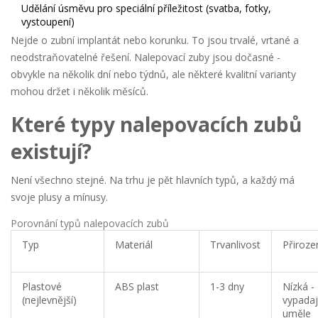
Udělání úsměvu pro speciální příležitost (svatba, fotky,
vystoupení)
Nejde o zubní implantát nebo korunku. To jsou trvalé, vrtané a
neodstraňovatelné řešení. Nalepovací zuby jsou dočasné -
obvykle na několik dní nebo týdnů, ale některé kvalitní varianty
mohou držet i několik měsíců.
Které typy nalepovacích zubů
existují?
Není všechno stejné. Na trhu je pět hlavních typů, a každý má
svoje plusy a mínusy.
Porovnání typů nalepovacích zubů
Typ
Materiál
Trvanlivost
Přiroze
Plastové
ABS plast
1-3 dny
Nízká -
(nejlevnější)
vypadaj
uměle