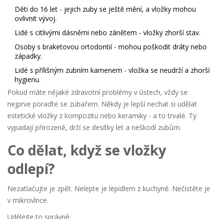
Děti do 16 let - jejich zuby se ještě mění, a vložky mohou
ovlivnit vývoj.
Lidé s citlivými dásněmi nebo zánětem - vložky zhorší stav.
Osoby s braketovou ortodontií - mohou poškodit dráty nebo
západky.
Lidé s přílišným zubním kamenem - vložka se neudrží a zhorší
hygienu.
Pokud máte nějaké zdravotní problémy v ústech, vždy se
nejprve poraďte se zubařem. Někdy je lepší nechat si udělat
estetické vložky z kompozitu nebo keramiky - a to trvalé. Ty
vypadají přirozeně, drží se desítky let a neškodí zubům.
Co dělat, když se vložky
odlepí?
Nezatlačujte je zpět. Nelepte je lepidlem z kuchyně. Nečistěte je
v mikrovlnce.
Udělejte to správně: