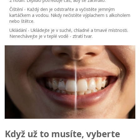
2 hodin. Lepidlo potřebuje čas, aby se zatvrdilo.
Čištění
- Každý den je odstraňte a vyčistěte jemným
kartáčkem a vodou. Nikdy nečistěte výplachem s alkoholem
nebo štětce.
Ukládání
- Ukládejte je v suché, chladné a tmavé místnosti.
Nenechávejte je v teplé vodě - ztratí tvar.
Když už to musíte, vyberte