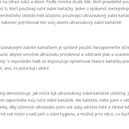
 na zdraví zubů a dásní. Podle mnoha studií, lidé, kteří pravidelně pou
než ti, kteří používají ruční zubní kartáčky. Jeden z výzkumů zveřejněný
miměsíčního období měli účastníci používající ultrazvukový zubní kart
akonec potřebovat ten svůj vlastní ultrazvukový zubní kartáček!
ltrazvukovým zubním kartáčkem je správné použití. Nezapomeňte drž
d, abyste umožnili ultrazvuku proniknout a odstranit plak a usazeni
íjí. V neposlední řadě se doporučuje vyměňovat hlavice kartáčku pra
, ano, to potvrzují i vědci!
terý demonstruje, jak může být ultrazvukový zubní kartáček užitečný. 
sem zapomněla svůj ruční zubní kartáček. Ale naštěstí, měla jsem s se
tinky, díky účinnosti ultrazvuku jsem své zuby udržela čisté a zdravé 
 má své místo v naší péči o ústní hygienu, a možná je to něco, co by