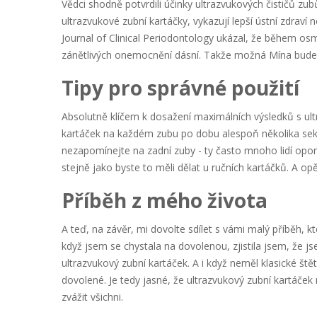
Vědci shodně potvrdili účinky ultrazvukových čističů zubů
ultrazvukové zubní kartáčky, vykazují lepší ústní zdraví 
Journal of Clinical Periodontology ukázal, že během os
zánětlivých onemocnění dásní. Takže možná Mína bude n
Tipy pro správné použití
Absolutně klíčem k dosažení maximálních výsledků s u
kartáček na každém zubu po dobu alespoň několika sekun
nezapomínejte na zadní zuby - ty často mnoho lidí opom
stejně jako byste to měli dělat u ručních kartáčků. A opět
Příběh z mého života
A teď, na závěr, mi dovolte sdílet s vámi malý příběh, k
když jsem se chystala na dovolenou, zjistila jsem, že j
ultrazvukový zubní kartáček. A i když neměl klasické ště
dovolené. Je tedy jasné, že ultrazvukový zubní kartáček
zvážit všichni.