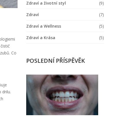
Zdraví a životní styl
(9)
Zdraví
(7)
Zdraví a Wellness
(5)
Zdraví a Krása
(5)
ologiemi
čistič
 zubů. Co
POSLEDNÍ PŘÍSPĚVĚK
Co
ňuje
způsobuje
tlak
drilu.
v
ch
zubech
po
kompozitní
restauraci