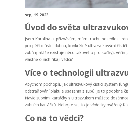
srp, 19 2023
Úvod do světa ultrazvukov
Jsem Karolina a, přiznávám, mám trochu posedlost zdr
pro péči o ústní dutinu, konkrétně ultrazvukovými čistič
zubů (pakliže existuje něco takového pro kočky), věřím,
vlastně o nich říkají vědci?
Více o technologii ultrazv
Abychom pochopili, jak ultrazvukový čistící systém fung
odstraňování plaku a usazenin z zubů. Je to podobné čis
Navíc zubními kartáčky s ultrazvukem můžete dosáhnout 
zubních kartáčků. Nebojte se, to je vědecky ověřený fak
Co na to vědci?