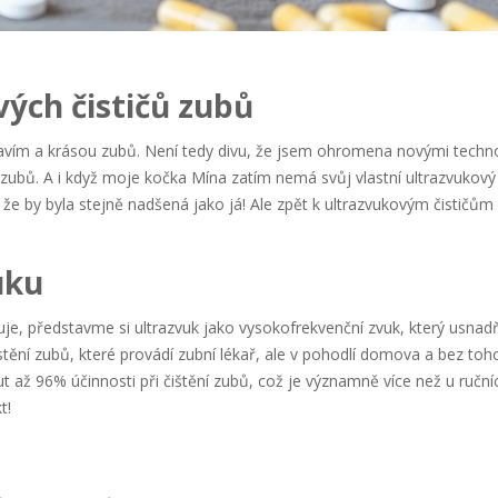
ých čističů zubů
avím a krásou zubů. Není tedy divu, že jsem ohromena novými techn
i zubů. A i když moje kočka Mína zatím nemá svůj vlastní ultrazvukový 
 že by byla stejně nadšená jako já! Ale zpět k ultrazvukovým čističům
uku
uje, představme si ultrazvuk jako vysokofrekvenční zvuk, který usnad
tění zubů, které provádí zubní lékař, ale v pohodlí domova a bez toho 
až 96% účinnosti při čištění zubů, což je významně více než u ruční
t!