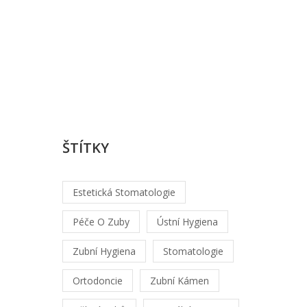
Karolina
Černá
/
srp,
2
2026
ŠTÍTKY
Estetická Stomatologie
Péče O Zuby
Ústní Hygiena
Zubní Hygiena
Stomatologie
Ortodoncie
Zubní Kámen