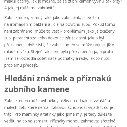
mladší dcerky. Jak je možné, že se zubní kámen vyvinul tak brzy?
A jak jej můžeme zabránit?
Zubní kámen, známý také jako zubní plak, je tvořen
nahromaděním bakterií a jídla na povrchu zubů. Pokud tomu
není zabráněno, může to vést k problémům jako je zkažený
zub, paradentóza nebo dokonce zánět dásní. Jakub byl
překvapen, když zjistil, že zubní kámen se může objevit již v
mladém věku. Stejně tak jsem byla překvapená i já, a proto
jsem se rozhodla sdílet naše poznatky a rady, jak tomuto
problému předejít.
Hledání známek a příznaků
zubního kamene
Zubní kámen může být někdy těžký na odhalení, zvláště u
malých dětí, které nemají takovou schopnost vyjádřit, co je
trápí. Pro maminky a tatínky jako jsme my, je tedy důležité
vědět, na co se zaměřit. Příznaky mohou zahrnovat zřetelné