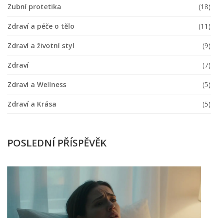
Zubní protetika
(18)
Zdraví a péče o tělo
(11)
Zdraví a životní styl
(9)
Zdraví
(7)
Zdraví a Wellness
(5)
Zdraví a Krása
(5)
POSLEDNÍ PŘÍSPĚVĚK
C
z
z
s
v