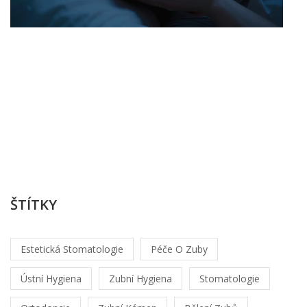
l
m
k
O
Lu
Hr
/
sr
1
20
ŠTÍTKY
Estetická Stomatologie
Péče O Zuby
Ústní Hygiena
Zubní Hygiena
Stomatologie