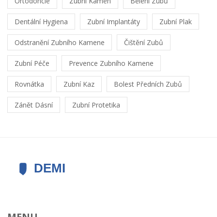
Ortodoncie
Zubní Kámen
Bělení Zubů
Dentální Hygiena
Zubní Implantáty
Zubní Plak
Odstranění Zubního Kamene
Čištění Zubů
Zubní Péče
Prevence Zubního Kamene
Rovnátka
Zubní Kaz
Bolest Předních Zubů
Zánět Dásní
Zubní Protetika
MENU