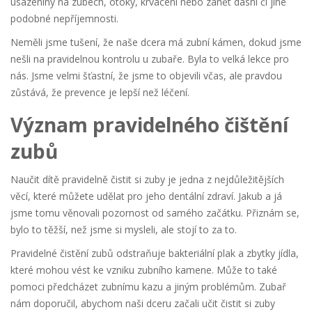
usazeniny na zubech, otoky, krvácení nebo zánět dásní či jiné
podobné nepříjemnosti.
Neměli jsme tušení, že naše dcera má zubní kámen, dokud jsme
nešli na pravidelnou kontrolu u zubaře. Byla to velká lekce pro
nás. Jsme velmi šťastní, že jsme to objevili včas, ale pravdou
zůstává, že prevence je lepší než léčení.
Význam pravidelného čištění
zubů
Naučit dítě pravidelně čistit si zuby je jedna z nejdůležitějších
věcí, které můžete udělat pro jeho dentální zdraví. Jakub a já
jsme tomu věnovali pozornost od samého začátku. Přiznám se,
bylo to těžší, než jsme si mysleli, ale stojí to za to.
Pravidelné čistění zubů odstraňuje bakteriální plak a zbytky jídla,
které mohou vést ke vzniku zubního kamene. Může to také
pomoci předcházet zubnímu kazu a jiným problémům. Zubař
nám doporučil, abychom naši dceru začali učit čistit si zuby